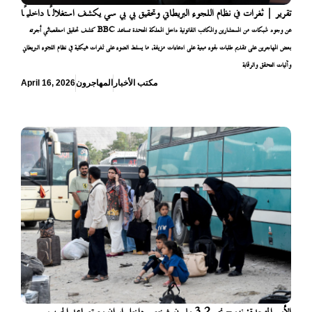
تقرير | ثغرات في نظام اللجوء البريطاني وتحقيق بي بي سي يكشف استغلالًا داخليًا
كشف تحقيق استقصائي أجرته BBC عن وجود شبكات من المستشارين والمكاتب القانونية داخل المملكة المتحدة تساعد
بعض المهاجرين على تقديم طلبات لجوء مبنية على ادعاءات مزيفة، ما يسلط الضوء على ثغرات هيكلية في نظام اللجوء البريطاني
وآليات التحقق والرقابة
مكتب الأخبار
المهاجرون
April 16, 2026