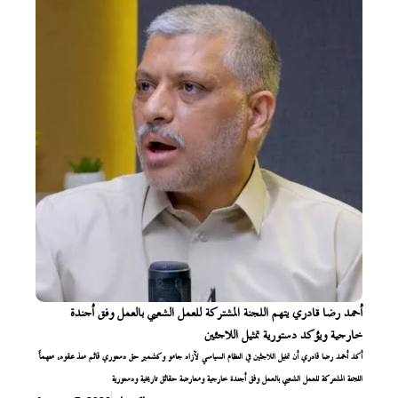
أحمد رضا قادري يتهم اللجنة المشتركة للعمل الشعبي بالعمل وفق أجندة
خارجية ويؤكد دستورية تمثيل اللاجئين
أكد أحمد رضا قادري أن تمثيل اللاجئين في النظام السياسي لآزاد جامو وكشمير حق دستوري قائم منذ عقود، متهماً
اللجنة المشتركة للعمل الشعبي بالعمل وفق أجندة خارجية ومعارضة حقائق تاريخية ودستورية