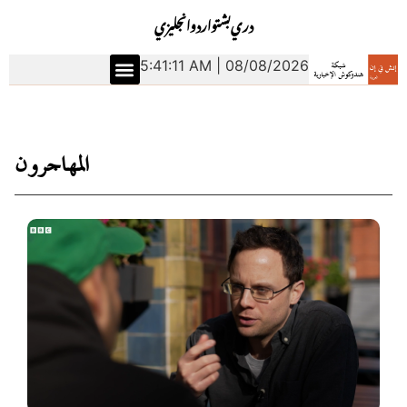
دري
بشتو
اردو
انجليزي
5:41:11 AM | 08/08/2026
المهاجرون