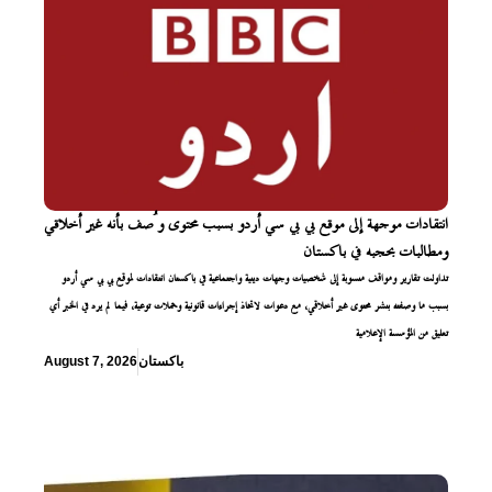
انتقادات موجهة إلى موقع بي بي سي أردو بسبب محتوى وُصف بأنه غير أخلاقي
ومطالبات بحجبه في باكستان
تداولت تقارير ومواقف منسوبة إلى شخصيات وجهات دينية واجتماعية في باكستان انتقادات لموقع بي بي سي أردو
بسبب ما وصفته بنشر محتوى غير أخلاقي، مع دعوات لاتخاذ إجراءات قانونية وحملات توعية، فيما لم يرد في الخبر أي
تعليق من المؤسسة الإعلامية
باكستان
August 7, 2026