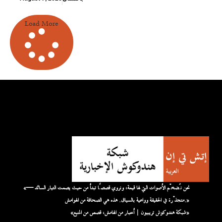
Load More
«نحن نُضخّم الأصوات التي لها قيمة، ونروي قصصًا تبدأ من حيث يصمت التيار السائد —
متجذّرة في الحقيقة وواعية بالسياق. هذه هي الصحافة من الهوامش.»
«شبكة هندوكوش تريبيون | أخبار من الهامش، قصص من المنبع»