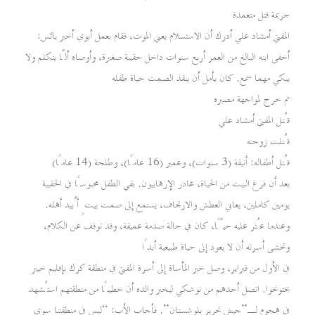
جريمة قتل متعمدة
المفتي أمشاد علي أدرك أن الاستسلام يعني الموت، فقام بعمل أبوي أخير يائس:
أخفى ابنه البالغ من العمر أربع سنوات داخل حقيبة صغيرة، وأوصاه ألّا يتكلم ولا
يبكي مهما سمع. كان يأمل أن ينقذ الصمت حياة طفله
ثم خرج لمواجهة مصيره
قُتل المفتي أمشاد علي
قُتلت زوجته
قُتل أطفاله: أنيقة (3 سنوات)، وعمير (16 عامًا)، وطلحة (14 عامًا)
بعد أن فرغ البيت من الحياة، غادر الإرهابيون. بقي الطفل محبوسًا في الحقيبة
يومين كاملين، يعاني العطش والارتجاف، يستمع إلى صمت بيتٍ أُبيد أهله.
وعندما عُثر عليه حيًّا، كان في حالة صدمة عميقة، وقد توقف عن الكلام،
وتخشى أسرته أن لا يعود إلى حياة طبيعية أبدًا
في الأول من فبراير، وصل خبر المأساة إلى أسرة المفتي في منطقة كرك بإقليم خيبر
بختونخوا. اتصل أحدهم من نوشكي ليخبر والده أن خطيبًا من منطقتهم استُشهد
في هجوم لـ”جيش تحرير بلوشستان”. فأجاب الأب: “ليس في منطقتنا سوى