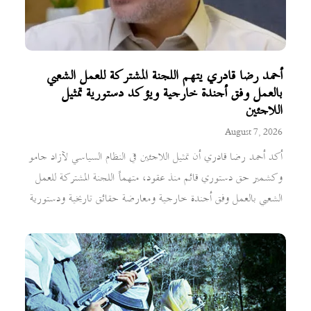
أحمد رضا قادري يتهم اللجنة المشتركة للعمل الشعبي
بالعمل وفق أجندة خارجية ويؤكد دستورية تمثيل
اللاجئين
August 7, 2026
أكد أحمد رضا قادري أن تمثيل اللاجئين في النظام السياسي لآزاد جامو
وكشمير حق دستوري قائم منذ عقود، متهماً اللجنة المشتركة للعمل
الشعبي بالعمل وفق أجندة خارجية ومعارضة حقائق تاريخية ودستورية