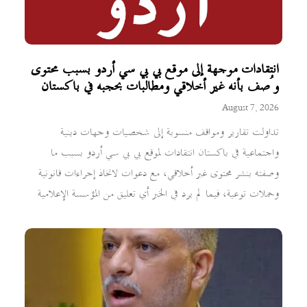
انتقادات موجهة إلى موقع بي بي سي أردو بسبب محتوى
وُصف بأنه غير أخلاقي ومطالبات بحجبه في باكستان
August 7, 2026
تداولت تقارير ومواقف منسوبة إلى شخصيات وجهات دينية
واجتماعية في باكستان انتقادات لموقع بي بي سي أردو بسبب ما
وصفته بنشر محتوى غير أخلاقي، مع دعوات لاتخاذ إجراءات قانونية
وحملات توعية، فيما لم يرد في الخبر أي تعليق من المؤسسة الإعلامية