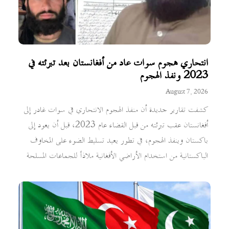
انتحاري هجوم سوات عاد من أفغانستان بعد تبرئته في
2023 ونفذ الهجوم
August 7, 2026
كشفت تقارير جديدة أن منفذ الهجوم الانتحاري في سوات غادر إلى
أفغانستان عقب تبرئته من قبل القضاء عام 2023، قبل أن يعود إلى
باكستان وينفذ الهجوم، في تطور يعيد تسليط الضوء على المخاوف
الباكستانية من استخدام الأراضي الأفغانية ملاذاً للجماعات المسلحة