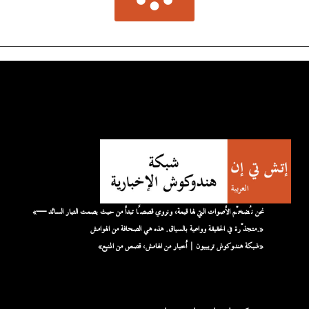
«نحن نُضخّم الأصوات التي لها قيمة، ونروي قصصًا تبدأ من حيث يصمت التيار السائد —
متجذّرة في الحقيقة وواعية بالسياق. هذه هي الصحافة من الهوامش.»
«شبكة هندوكوش تريبيون | أخبار من الهامش، قصص من المنبع»