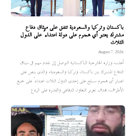
باكستان وتركيا والسعودية تتفق على ميثاق دفاع
مشترك يعتبر أي هجوم على دولة اعتداءً على الدول
الثلاث
August 7, 2026
أعلنت وزارة الخارجية الباكستانية التوصل إلى تقدم مهم في ميثاق
الدفاع المشترك بين باكستان وتركيا والسعودية، والذي ينص على
اعتبار أي هجوم مسلح على إحدى الدول الثلاث اعتداءً على جميع
الأطراف، بهدف تعزيز التعاون الدفاعي والقدرة على الردع