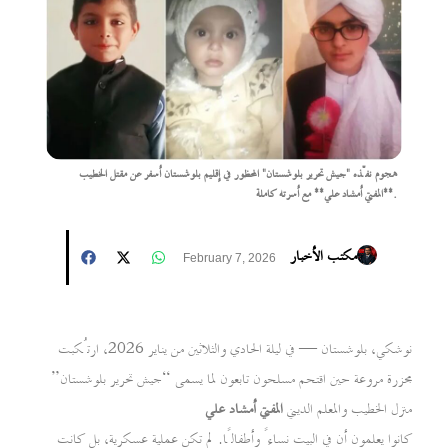
هجوم نفّذه "جيش تحرير بلوشستان" المحظور في إقليم بلوشستان أسفر عن مقتل الخطيب
**المفتي أمشاد علي** مع أسرته كاملة.
مكتب الأخبار
February 7, 2026
نوشكي، بلوشستان — في ليلة الحادي والثلاثين من يناير 2026، ارتُكبت
مجزرة مروعة حين اقتحم مسلحون تابعون لما يسمى “جيش تحرير بلوشستان”
منزل الخطيب والمعلم الديني
المفتي أمشاد علي
كانوا يعلمون أن في البيت نساءً وأطفالًا. لم تكن عملية عسكرية، بل كانت