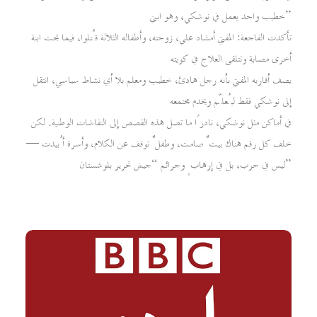
خطيب واحد يعمل في نوشكي، وهو ابني”
تأكدت الفاجعة: المفتي أمشاد علي، زوجته، وأطفاله الثلاثة قُتلوا، فيما نجت ابنة
أخرى مصابة وتتلقى العلاج في كويته
يصف أقاربه المفتي بأنه رجل هادئ، خطيب ومعلم بلا أي نشاط سياسي، انتقل
إلى نوشكي فقط ليُعلّم ويخدم مجتمعه
في أماكن مثل نوشكي، نادرًا ما تصل هذه القصص إلى النقاشات الوطنية. لكن
خلف كل رقم هناك بيتٌ صامت، وطفلٌ توقف عن الكلام، وأسرة أُبيدت —
ليس في حرب، بل في إرهابٍ وجرائم “جيش تحرير بلوشستان”