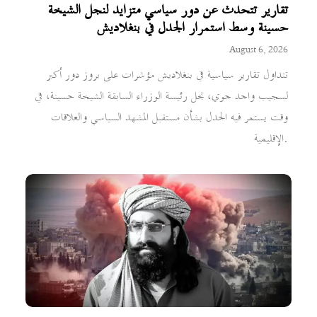
تقارير تتحدث عن دور سياسي متزايد لنجل الشيخة
حسينة وسط استمرار الجدل في بنغلاديش
August 6, 2026
تتداول تقارير سياسية في بنغلاديش مؤشرات على بروز دور أكبر
لسجيب واجد جوي، نجل رئيسة الوزراء السابقة الشيخة حسينة، في
وقت يستمر فيه الجدل بشأن مستقبل المشهد السياسي والعلاقات
الإقليمية.