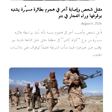
مقتل شخص وإصابة آخر في هجوم بطائرة مسيّرة يشتبه
بوقوفها وراء انفجار في بنو
August 6, 2026
قُتل شخص وأصيب آخر في هجوم يشتبه بأنه نُفذ بواسطة طائرة
مسيّرة من نوع “كواد كابتر” في منطقة جاني خيل التابعة لمدينة بنو
بإقليم خيبر بختونخوا، فيما بدأت الشرطة تحقيقاً للوقوف على ملابسات
الحادث