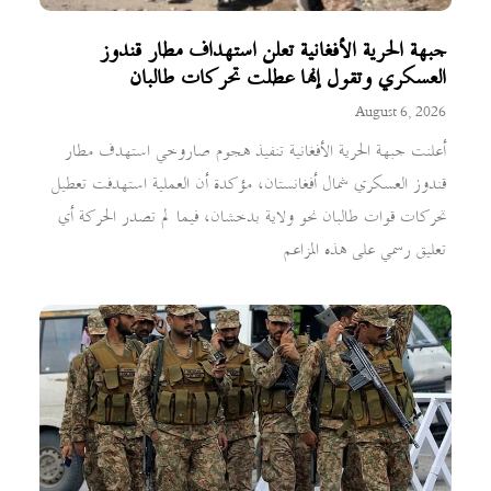
جبهة الحرية الأفغانية تعلن استهداف مطار قندوز
العسكري وتقول إنها عطلت تحركات طالبان
August 6, 2026
أعلنت جبهة الحرية الأفغانية تنفيذ هجوم صاروخي استهدف مطار
قندوز العسكري شمال أفغانستان، مؤكدة أن العملية استهدفت تعطيل
تحركات قوات طالبان نحو ولاية بدخشان، فيما لم تصدر الحركة أي
تعليق رسمي على هذه المزاعم