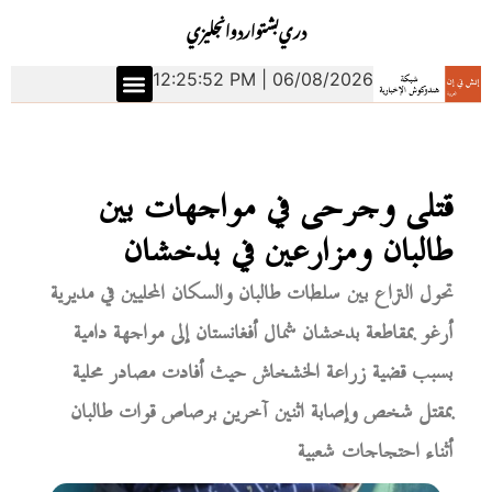
دري
بشتو
اردو
انجليزي
12:25:53 PM | 06/08/2026
قتلى وجرحى في مواجهات بين
طالبان ومزارعين في بدخشان
تحول النزاع بين سلطات طالبان والسكان المحليين في مديرية
أرغو بمقاطعة بدخشان شمال أفغانستان إلى مواجهة دامية
بسبب قضية زراعة الخشخاش حيث أفادت مصادر محلية
بمقتل شخص وإصابة اثنين آخرين برصاص قوات طالبان
أثناء احتجاجات شعبية