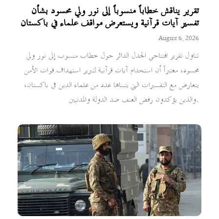
تقرير يناقش خطاباً منسوباً إلى نور ولي محسود بشأن
تفسير آيات قرآنية ويستعرض مواقف علماء في باكستان
August 6, 2026
تناول تقرير افتتاحي الجدل الدائر حول خطاب منسوب إلى نور ولي
محسود، معتبراً أن استخدام آيات قرآنية لتبرير استهداف قوات الأمن
يتعارض مع التفسيرات التي يتبناها عدد من علماء الدين في باكستان،
والذين يؤكدون رفض العنف ضد الدولة والمدنيين.