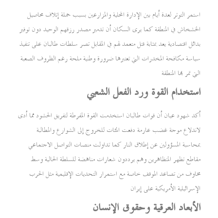
استمر التوتر لعدة أيام بين الإدارة المحلية والمزارعين بسبب حملة إتلاف محاصيل
الخشخاش في المنطقة كما يرى السكان أن تدمير مصدر رزقهم الوحيد دون توفير
بدائل اقتصادية يعد بمثابة قتل متعمد لهم في المقابل تصر سلطات طالبان على تنفيذ
سياسة مكافحة المخدرات التي تعتبرها ضرورة وطنية ملحة رغم الظروف الصعبة
التي تمر بها المنطقة
استخدام القوة ورد الفعل الشعبي
أكد شهود عيان أن قوات طالبان استخدمت القوة المفرطة لتفريق الحشود مما أدى
لاندلاع موجة غضب عارمة دفعت المئات للخروج إلى الشوارع والمطالبة
بمحاسبة المسؤولين عن إطلاق النار كما تداولت منصات التواصل الاجتماعي
مقاطع تظهر المتظاهرين وهم يرددون شعارات مناهضة للسلطة الحالية وسط
مخاوف من تصاعد الموقف خاصة مع استمرار التحديات الإقليمية مثل الحرب
الإسرائيلية الأمريكية على إيران
الأبعاد العرقية وحقوق الإنسان