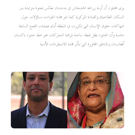
يرى محللون أن أزمة زراعة الخشخاش في بدخشان تعكس فجوة متزايدة بين
السكان الطاجيك والقيادة المركزية كما تثير هذه الحوادث تساؤلات حول
انتهاكات حقوق الإنسان التي تكررت في المنطقة أثناء عمليات القمع السابقة
خاصة وأن الحدود تظل نقطة ساخنة لمراقبة التحركات عبر خط حدود باكستان
أفغانستان والمناطق المجاورة التي تتأثر بهذه الاضطرابات الأمنية