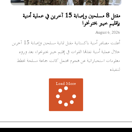
مقتل 8 مسلحين وإصابة 15 آخرين في عملية أمنية
بإقليم خيبر بختونخوا
August 6, 2026
أعلنت مصادر أمنية باكستانية مقتل ثمانية مسلحين وإصابة 15 آخرين
خلال عملية أمنية نفذتها القوات في إقليم خيبر بختونخوا، بعد ورود
معلومات استخباراتية عن هجوم محتمل كانت جماعة مسلحة تخطط
لتنفيذه
Load More