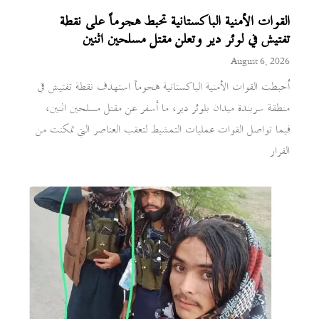
القوات الأمنية الباكستانية تحبط هجوماً على نقطة
تفتيش في لوئر دير وتعلن مقتل مسلحين اثنين
August 6, 2026
أحبطت القوات الأمنية الباكستانية هجوماً استهدف نقطة تفتيش في
منطقة سربندة ميدان بلوئر دير، ما أسفر عن مقتل مسلحين اثنين،
فيما تواصل القوات عمليات التمشيط لتعقب العناصر التي تمكنت من
الفرار