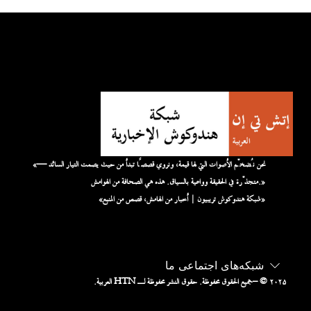
«نحن نُضخّم الأصوات التي لها قيمة، ونروي قصصًا تبدأ من حيث يصمت التيار السائد —
متجذّرة في الحقيقة وواعية بالسياق. هذه هي الصحافة من الهوامش.»
«شبكة هندوكوش تريبيون | أخبار من الهامش، قصص من المنبع»
شبکه‌های اجتماعی ما
– © ۲۰۲۵
جميع الحقوق محفوظة. حقوق النشر محفوظة لـ HTN العربية.