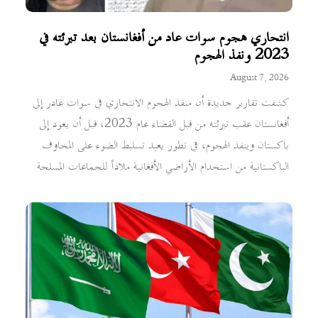
انتحاري هجوم سوات عاد من أفغانستان بعد تبرئته في
2023 ونفذ الهجوم
August 7, 2026
كشفت تقارير جديدة أن منفذ الهجوم الانتحاري في سوات غادر إلى
أفغانستان عقب تبرئته من قبل القضاء عام 2023، قبل أن يعود إلى
باكستان وينفذ الهجوم، في تطور يعيد تسليط الضوء على المخاوف
الباكستانية من استخدام الأراضي الأفغانية ملاذاً للجماعات المسلحة