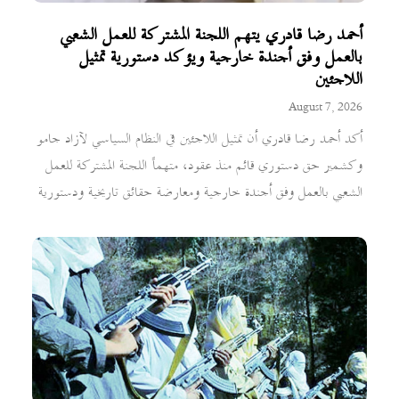
أحمد رضا قادري يتهم اللجنة المشتركة للعمل الشعبي
بالعمل وفق أجندة خارجية ويؤكد دستورية تمثيل
اللاجئين
August 7, 2026
أكد أحمد رضا قادري أن تمثيل اللاجئين في النظام السياسي لآزاد جامو
وكشمير حق دستوري قائم منذ عقود، متهماً اللجنة المشتركة للعمل
الشعبي بالعمل وفق أجندة خارجية ومعارضة حقائق تاريخية ودستورية