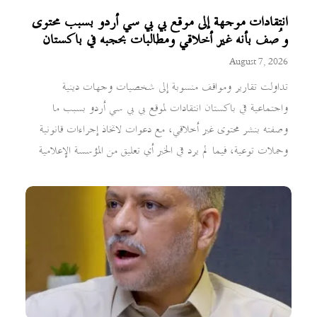
انتقادات موجهة إلى موقع بي بي سي أردو بسبب محتوى
وُصف بأنه غير أخلاقي ومطالبات بحجبه في باكستان
August 7, 2026
تداولت تقارير ومواقف منسوبة إلى شخصيات وجهات دينية
واجتماعية في باكستان انتقادات لموقع بي بي سي أردو بسبب ما
وصفته بنشر محتوى غير أخلاقي، مع دعوات لاتخاذ إجراءات قانونية
وحملات توعية، فيما لم يرد في الخبر أي تعليق من المؤسسة الإعلامية