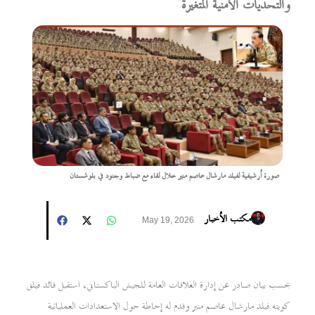
والتحديات الأمنية المتغيرة
صورة أرشيفية لفيلد مارشال عاصم منير خلال لقاء مع ضباط وجنود في بلوشستان
مكتب الأخبار
May 19, 2026
بحسب بيان صادر عن إدارة العلاقات العامة للجيش الباكستاني، استقبل قائد فيلق
كويته فيلد مارشال عاصم منير وقدم له إحاطة حول الاستعدادات العملياتية