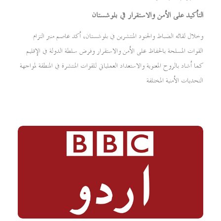
التأكيد على الأمن والاستقرار في بلوشستان
وخلال لقائه الضباط والجنود المنتشرين في بلوشستان، أكد عاصم منير التزام
القوات المسلحة بالحفاظ على الأمن والاستقرار وفرض سلطة الدولة في الإقليم
كما أشاد بالروح المعنوية والاستعداد العملياتي للقوات المنتشرة في المنطقة لمواجهة
التحديات الأمنية المختلفة