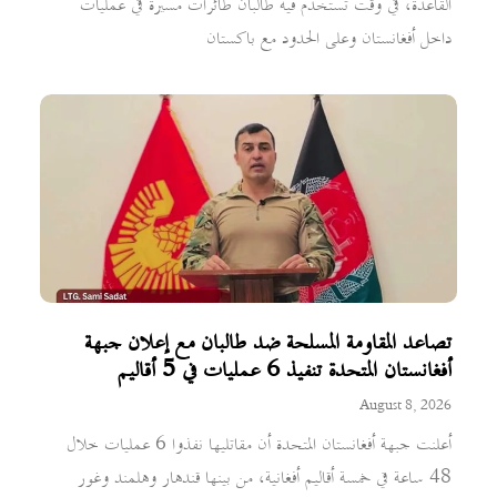
القاعدة، في وقت تستخدم فيه طالبان طائرات مسيرة في عمليات
داخل أفغانستان وعلى الحدود مع باكستان
تصاعد المقاومة المسلحة ضد طالبان مع إعلان جبهة
أفغانستان المتحدة تنفيذ 6 عمليات في 5 أقاليم
August 8, 2026
أعلنت جبهة أفغانستان المتحدة أن مقاتليها نفذوا 6 عمليات خلال
48 ساعة في خمسة أقاليم أفغانية، من بينها قندهار وهلمند وغور