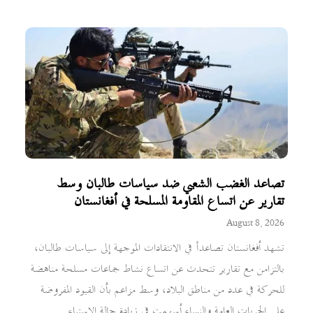
تصاعد الغضب الشعبي ضد سياسات طالبان وسط
تقارير عن اتساع المقاومة المسلحة في أفغانستان
August 8, 2026
تشهد أفغانستان تصاعداً في الانتقادات الموجهة إلى سياسات طالبان،
بالتزامن مع تقارير تتحدث عن اتساع نشاط جماعات مسلحة مناهضة
للحركة في عدد من مناطق البلاد، وسط مزاعم بأن القيود المفروضة
على الحريات العامة والنساء أسهمت في زيادة حالة الاستياء