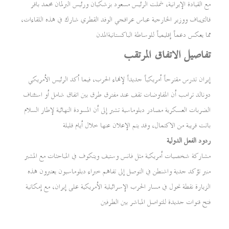
مع القيادة الإيرانية، شملت الرئيس مسعود بزشكيان ورئيس البرلمان محمد باقر
قالیباف ووزير الخارجية عباس عراقجي الوفد القطري شارك في هذه اللقاءات،
مما يعكس دعماً إقليمياً للوساطة الباكستانيةالمدن
تفاصيل الاتفاق المرتقب
إيران تدرس مقترحاً أمريكياً جديداً لإنهاء الحرب، فيما أكد الرئيس الأمريكي
دونالد ترامب أن المفاوضات تقف عند مفترق طرق بين اتفاق شامل أو استئناف
الضربات العسكرية مصادر دبلوماسية تشير إلى أن المسودة النهائية لإطار السلام
باتت قريبة من الاكتمال، وقد يتم الإعلان عنها خلال أيام قليلة
ردود الفعل الدولية
مشاركة شخصيات أمريكية مثل فانس وستيف ويتكوف في المباحثات مع المشير
منير تؤكد جدية واشنطن في التوصل إلى تفاهم خبراء دبلوماسيون يعتبرون هذه
الزيارة نقطة تحول في مسار الحرب الإسرائيلية الأمريكية على إيران، مع إمكانية
فتح قنوات جديدة للتواصل المباشر بين الطرفين