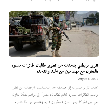
تقرير بريطاني يتحدث عن تطوير طالبان طائرات مسيرة
بالتعاون مع مهندسين من الهند والقاعدة
August 8, 2026
تحدث تقرير منسوب إلى صحيفة «ذا إندبندنت» البريطانية عن تطور
برنامج الطائرات المسيرة التابع لطالبان، مشيراً إلى مزاعم بشأن تعاون
تقني بين الحركة ومهندسين عسكريين هنود وعناصر مرتبطة بتنظيم