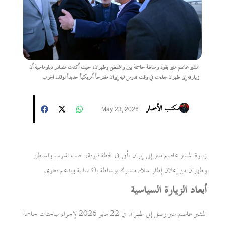
المشير عاصم منير يقود وساطة حاسمة بين واشنطن وطهران، حيث أكدت مصادر دبلوماسية أن
زيارته إلى طهران جاءت في وقت تدرس فيه إيران مقترحاً أمريكياً جديداً لوقف الحرب
مكتب الأخبار
May 23, 2026
زيارة المشير عاصم منير إلى إيران تأتي في لحظة فارقة، حيث تقترب واشنطن
وطهران من إعلان إطار سلام مشترك بوساطة باكستانية وبدعم قطري
أبعاد الزيارة السياسية
المشير عاصم منير وصل إلى طهران في 22 مايو 2026 لإجراء مباحثات حاسمة