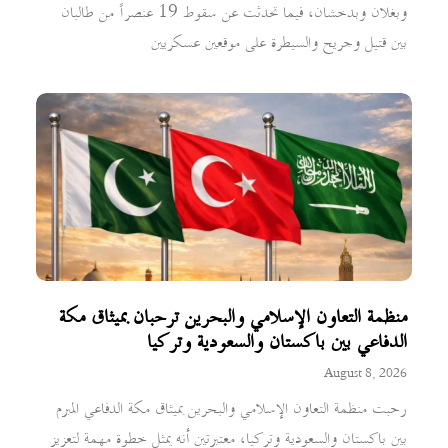
وبغلان وبدخشان، فيما تحدثت عن سقوط 19 عنصراً من طالبان
بين قتيل وجريح والسيطرة على موقعين عسكريين
منظمة التعاون الإسلامي والبحرين ترحبان بميثاق مكة
الدفاعي بين باكستان والسعودية وتركيا
August 8, 2026
رحبت منظمة التعاون الإسلامي والبحرين بميثاق مكة الدفاعي المبرم
بين باكستان والسعودية وتركيا، معتبرتين أنه يمثل خطوة مهمة لتعزيز