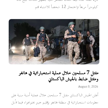
كيلومتراً مربعاً واحتجاز 12 شخصاً للاشتباه بهم
مقتل 7 مسلحين خلال عملية استخباراتية في هانغو
ومقتل ضابط بالجيش الباكستاني
August 8, 2026
أعلن الجيش الباكستاني مقتل 7 مسلحين خلال عملية أمنية مبنية على
معلومات استخباراتية في منطقة هانغو بإقليم خيبر بختونخوا، فيما قُتل