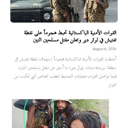
القوات الأمنية الباكستانية تحبط هجوماً على نقطة
تفتيش في لوئر دير وتعلن مقتل مسلحين اثنين
August 6, 2026
أحبطت القوات الأمنية الباكستانية هجوماً استهدف نقطة تفتيش في
منطقة سربندة ميدان بلوئر دير، ما أسفر عن مقتل مسلحين اثنين،
فيما تواصل القوات عمليات التمشيط لتعقب العناصر التي تمكنت من
الفرار