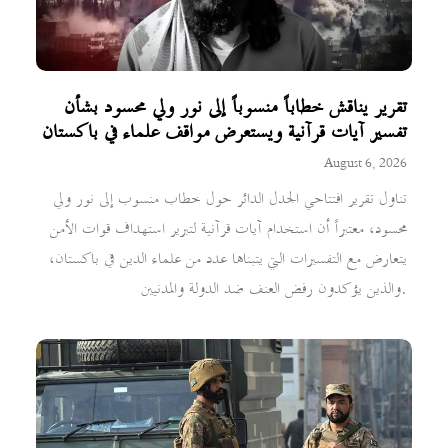
تقرير يناقش خطاباً منسوباً إلى نور ولي محسود بشأن
تفسير آيات قرآنية ويستعرض مواقف علماء في باكستان
August 6, 2026
تناول تقرير افتتاحي الجدل الدائر حول خطاب منسوب إلى نور ولي
محسود، معتبراً أن استخدام آيات قرآنية لتبرير استهداف قوات الأمن
يتعارض مع التفسيرات التي يتبناها عدد من علماء الدين في باكستان،
والذين يؤكدون رفض العنف ضد الدولة والمدنيين.