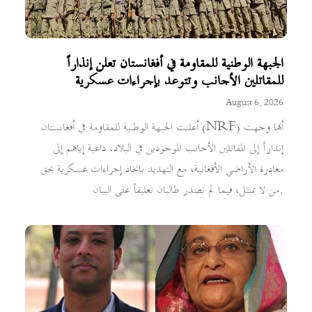
الجبهة الوطنية للمقاومة في أفغانستان تعلن إنذاراً
للمقاتلين الأجانب وتتوعد بإجراءات عسكرية
August 6, 2026
أعلنت الجبهة الوطنية للمقاومة في أفغانستان (NRF) أنها وجهت
إنذاراً إلى المقاتلين الأجانب الموجودين في البلاد، داعية إياهم إلى
مغادرة الأراضي الأفغانية، مع التهديد باتخاذ إجراءات عسكرية بحق
من لا يمتثل، فيما لم تصدر طالبان تعليقاً على البيان.