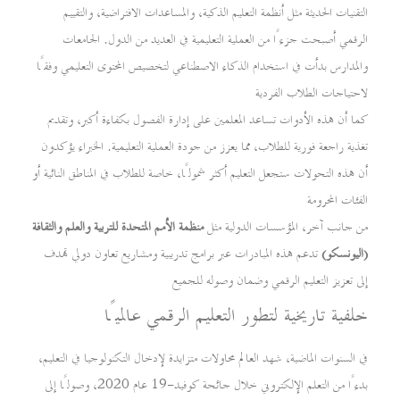
التقنيات الحديثة مثل أنظمة التعليم الذكية، والمساعدات الافتراضية، والتقييم
الرقمي أصبحت جزءًا من العملية التعليمية في العديد من الدول. الجامعات
والمدارس بدأت في استخدام الذكاء الاصطناعي لتخصيص المحتوى التعليمي وفقًا
لاحتياجات الطلاب الفردية
كما أن هذه الأدوات تساعد المعلمين على إدارة الفصول بكفاءة أكبر، وتقديم
تغذية راجعة فورية للطلاب، مما يعزز من جودة العملية التعليمية. الخبراء يؤكدون
أن هذه التحولات ستجعل التعليم أكثر شمولًا، خاصة للطلاب في المناطق النائية أو
الفئات المحرومة
من جانب آخر، المؤسسات الدولية مثل
منظمة الأمم المتحدة للتربية والعلم والثقافة
(اليونسكو)
تدعم هذه المبادرات عبر برامج تدريبية ومشاريع تعاون دولي تهدف
إلى تعزيز التعليم الرقمي وضمان وصوله للجميع
خلفية تاريخية لتطور التعليم الرقمي عالميًا
في السنوات الماضية، شهد العالم محاولات متزايدة لإدخال التكنولوجيا في التعليم،
بدءًا من التعلم الإلكتروني خلال جائحة كوفيد-19 عام 2020، وصولًا إلى