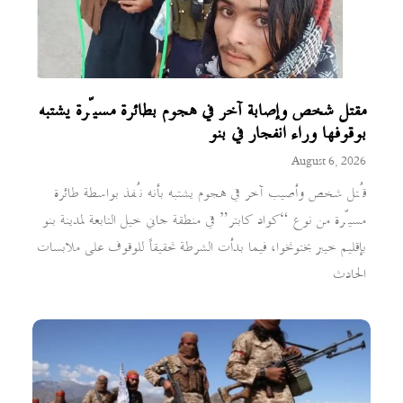
مقتل شخص وإصابة آخر في هجوم بطائرة مسيّرة يشتبه
بوقوفها وراء انفجار في بنو
August 6, 2026
قُتل شخص وأصيب آخر في هجوم يشتبه بأنه نُفذ بواسطة طائرة
مسيّرة من نوع “كواد كابتر” في منطقة جاني خيل التابعة لمدينة بنو
بإقليم خيبر بختونخوا، فيما بدأت الشرطة تحقيقاً للوقوف على ملابسات
الحادث