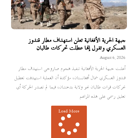
جبهة الحرية الأفغانية تعلن استهداف مطار قندوز
العسكري وتقول إنها عطلت تحركات طالبان
August 6, 2026
أعلنت جبهة الحرية الأفغانية تنفيذ هجوم صاروخي استهدف مطار
قندوز العسكري شمال أفغانستان، مؤكدة أن العملية استهدفت تعطيل
تحركات قوات طالبان نحو ولاية بدخشان، فيما لم تصدر الحركة أي
تعليق رسمي على هذه المزاعم
Load More