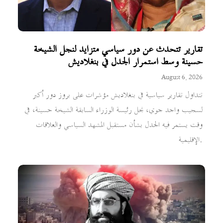
تقارير تتحدث عن دور سياسي متزايد لنجل الشيخة
حسينة وسط استمرار الجدل في بنغلاديش
August 6, 2026
تتداول تقارير سياسية في بنغلاديش مؤشرات على بروز دور أكبر
لسجيب واجد جوي، نجل رئيسة الوزراء السابقة الشيخة حسينة، في
وقت يستمر فيه الجدل بشأن مستقبل المشهد السياسي والعلاقات
الإقليمية.