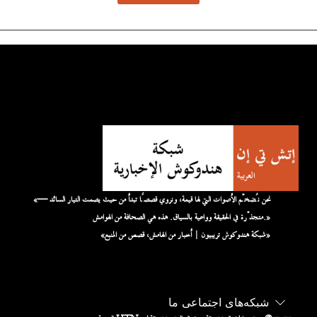
«نحن نُضخّم الأصوات التي لها قيمة، ونروي قصصًا تبدأ من حيث يصمت التيار السائد —
متجذّرة في الحقيقة وواعية بالسياق. هذه هي الصحافة من الهوامش.»
«شبكة هندوكوش تريبيون | أخبار من الهامش، قصص من المنبع»
شبکه‌های اجتماعی ما