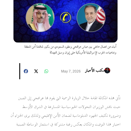
أنباء عن اتصال هاتفي بين عباس عراقجي ونظيره السعودي من بكين لمناقشة أمن المنطقة
وتداعيات الحرب الإسرائيلية الأمريكية على إيران وسبل التهدئة
مكتب الأخبار
May 7, 2026
تأتي هذه المكالمة الهامة خلال الزيارة الرسمية التي يقوم بها عراقجي إلى الصين
حيث ناقش الوزيران التحولات الجيوسياسية المتسارعة في الشرق الأوسط
وضرورة تكثيف الجهود الدبلوماسية لضمان الأمن الإقليمي ولذلك يرى الخبراء أن
اختيار هذا التوقيت والمكان يعكس رغبة مشتركة في استثمار الوساطة الصينية