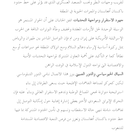
لتقريب وجهات النظر وتجنب التصعيد العسكري الذي قد يؤثر على خط حدود
باكستان أفغانستان والممرات الحيوية في المنطقة
جهود الاستقرار ومواجهة التحديات
اتفق الجانبان على أن الحوار المستمر هو
الوسيلة الوحيدة لحل الأزمات المعقدة وتخفيف وطأة التوترات الناتجة عن الحرب
الإسرائيلية الأمريكية على إيران ومن ثم فإن التواصل المباشر بين طهران والرياض
يمثل ركيزة أساسية لإرساء دعائم السلام ومنع انزلاق المنطقة نحو صراعات أوسع
نطاقاً كما تم التأكيد على أهمية التعاون المشترك لمواجهة التحديات الأمنية
والاقتصادية التي تواجه الدول الإسلامية في الوقت الراهن
السياق الجيوسياسي والدور الصيني
يبرز هذا الاتصال تنامي الدور الدبلوماسي
لبكين كمركز لصناعة التفاهمات الإقليمية حيث يسعى الطرفان إلى بناء
استراتيجية متوازنة تحمي المصالح الوطنية وتدعم الاستقرار العالمي وبناءً عليه فإن
التحرك الإيراني السعودي الأخير يعطي إشارة إيجابية حول إمكانية التوصل إلى
تفاهمات شاملة تنهي حالة الاستقطاب وتسهم في تأمين الحدود المشتركة بما فيها
خط حدود باكستان أفغانستان وتعزز من فرص التنمية الاقتصادية المستدامة
للشعوب