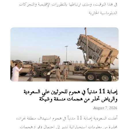
في هذا التوقيت، ومدى ارتباطها بالتطورات الإقليمية والتحركات
الدبلوماسية الجارية
إصابة 11 مدنياً في هجوم للحوثيين على السعودية
والرياض تحذر من هجمات منسقة وشيكة
August 7, 2026
أعلنت السعودية إصابة 11 مدنياً في هجوم استهدف منطقة نجران،
محذرة من معلومات استخباراتية تشير إلى احتمال وقوع هجمات