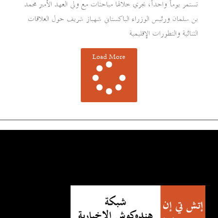
تستمر يوماً واحداً، يجري خلالها مباحثات مع ولي العهد الأمير محمد
بن سلمان ورئيس الوزراء الباكستاني شهباز شريف حول العلاقات
الثنائية والتطورات الإقليمية
Load More