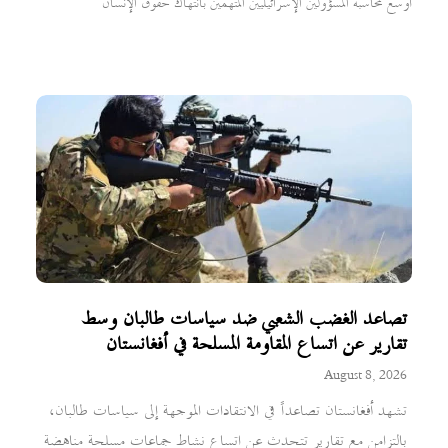
أوسع لمحاسبة المسؤولين الإسرائيليين المتهمين بانتهاك حقوق الإنسان
تصاعد الغضب الشعبي ضد سياسات طالبان وسط
تقارير عن اتساع المقاومة المسلحة في أفغانستان
August 8, 2026
تشهد أفغانستان تصاعداً في الانتقادات الموجهة إلى سياسات طالبان،
بالتزامن مع تقارير تتحدث عن اتساع نشاط جماعات مسلحة مناهضة