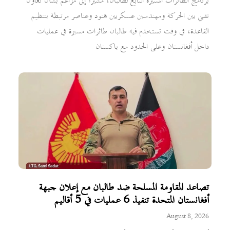
برنامج الطائرات المسيرة التابع لطالبان، مشيراً إلى مزاعم بشأن تعاون
تقني بين الحركة ومهندسين عسكريين هنود وعناصر مرتبطة بتنظيم
القاعدة، في وقت تستخدم فيه طالبان طائرات مسيرة في عمليات
داخل أفغانستان وعلى الحدود مع باكستان
تصاعد المقاومة المسلحة ضد طالبان مع إعلان جبهة
أفغانستان المتحدة تنفيذ 6 عمليات في 5 أقاليم
August 8, 2026