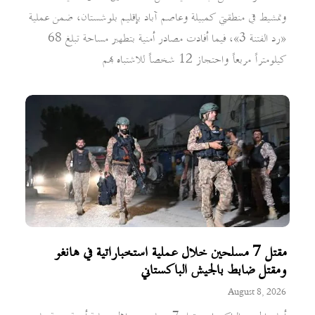
وتمشيط في منطقتي كمبيلة وعاصم آباد بإقليم بلوشستان، ضمن عملية
«رد الفتنة 3»، فيما أفادت مصادر أمنية بتطهير مساحة تبلغ 68
كيلومتراً مربعاً واحتجاز 12 شخصاً للاشتباه بهم
مقتل 7 مسلحين خلال عملية استخباراتية في هانغو
ومقتل ضابط بالجيش الباكستاني
August 8, 2026