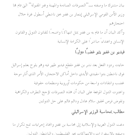
بيان مشترك ما وصفته بـ”التصرفات الصادمة والمهينة وغير المقبولة” التي قام بها
وزير الأمن القومي الإسرائيلي إيتمار بن غفير بحق ناشطي أسطول غزة خلال
احتجازهم
وأكد البيان أن ما قام به بن غفير يمثل انتهاكًا واضحًا للقانون الدولي والقانون
الإنساني واعتداءً مباشرًا على الكرامة الإنسانية
فيديو بن غفير يثير غضبًا دوليًا
جاءت ردود الفعل بعد نشر بن غفير مقطع فيديو ظهر فيه وهو يلوح بعلم إسرائيل
فوق ناشطين بدوا مقيدي الأيدي داخل أماكن الاحتجاز، الأمر الذي أثار موجة
غضب وانتقادات واسعة من حكومات أوروبية ومنظمات حقوقية
واعتبرت الدول الموقعة على البيان أن هذه التصرفات تؤجج التطرف والكراهية
وتقوض فرص تحقيق سلام عادل ودائم قائم على حل الدولتين
مطالب بمحاسبة الوزير الإسرائيلي
دعت الدول العربية والإسلامية إلى محاسبة بن غفير واتخاذ إجراءات تمنع تكرار ما
وصفته بالاستفزازات والانتهاكات بحق الفلسطينيين والناشطين الدوليين