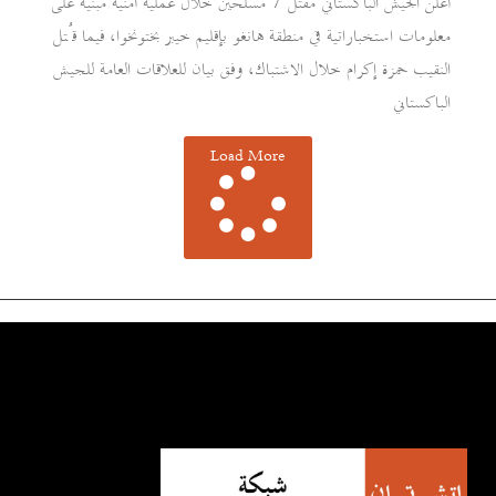
أعلن الجيش الباكستاني مقتل 7 مسلحين خلال عملية أمنية مبنية على
معلومات استخباراتية في منطقة هانغو بإقليم خيبر بختونخوا، فيما قُتل
النقيب حمزة إكرام خلال الاشتباك، وفق بيان للعلاقات العامة للجيش
الباكستاني
Load More