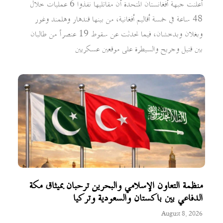
أعلنت جبهة أفغانستان المتحدة أن مقاتليها نفذوا 6 عمليات خلال
48 ساعة في خمسة أقاليم أفغانية، من بينها قندهار وهلمند وغور
وبغلان وبدخشان، فيما تحدثت عن سقوط 19 عنصراً من طالبان
بين قتيل وجريح والسيطرة على موقعين عسكريين
منظمة التعاون الإسلامي والبحرين ترحبان بميثاق مكة
الدفاعي بين باكستان والسعودية وتركيا
August 8, 2026