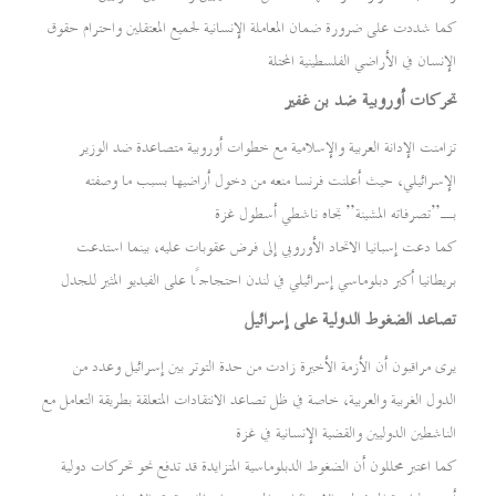
كما شددت على ضرورة ضمان المعاملة الإنسانية لجميع المعتقلين واحترام حقوق
الإنسان في الأراضي الفلسطينية المحتلة
تحركات أوروبية ضد بن غفير
تزامنت الإدانة العربية والإسلامية مع خطوات أوروبية متصاعدة ضد الوزير
الإسرائيلي، حيث أعلنت فرنسا منعه من دخول أراضيها بسبب ما وصفته
بـ”تصرفاته المشينة” تجاه ناشطي أسطول غزة
كما دعت إسبانيا الاتحاد الأوروبي إلى فرض عقوبات عليه، بينما استدعت
بريطانيا أكبر دبلوماسي إسرائيلي في لندن احتجاجًا على الفيديو المثير للجدل
تصاعد الضغوط الدولية على إسرائيل
يرى مراقبون أن الأزمة الأخيرة زادت من حدة التوتر بين إسرائيل وعدد من
الدول الغربية والعربية، خاصة في ظل تصاعد الانتقادات المتعلقة بطريقة التعامل مع
الناشطين الدوليين والقضية الإنسانية في غزة
كما اعتبر محللون أن الضغوط الدبلوماسية المتزايدة قد تدفع نحو تحركات دولية