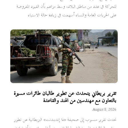
للحركة في عدد من مناطق البلاد، وسط مزاعم بأن القيود المفروضة
على الحريات العامة والنساء أسهمت في زيادة حالة الاستياء
تقرير بريطاني يتحدث عن تطوير طالبان طائرات مسيرة
بالتعاون مع مهندسين من الهند والقاعدة
August 8, 2026
تحدث تقرير منسوب إلى صحيفة «ذا إندبندنت» البريطانية عن تطور