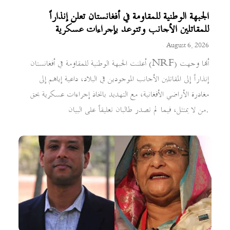
الجبهة الوطنية للمقاومة في أفغانستان تعلن إنذاراً
للمقاتلين الأجانب وتتوعد بإجراءات عسكرية
August 6, 2026
أعلنت الجبهة الوطنية للمقاومة في أفغانستان (NRF) أنها وجهت
إنذاراً إلى المقاتلين الأجانب الموجودين في البلاد، داعية إياهم إلى
مغادرة الأراضي الأفغانية، مع التهديد باتخاذ إجراءات عسكرية بحق
من لا يمتثل، فيما لم تصدر طالبان تعليقاً على البيان.