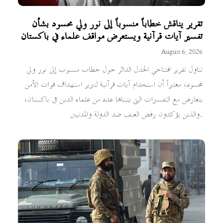
تقرير يناقش خطاباً منسوباً إلى نور ولي محسود بشأن
تفسير آيات قرآنية ويستعرض مواقف علماء في باكستان
August 6, 2026
تناول تقرير افتتاحي الجدل الدائر حول خطاب منسوب إلى نور ولي
محسود، معتبراً أن استخدام آيات قرآنية لتبرير استهداف قوات الأمن
يتعارض مع التفسيرات التي يتبناها عدد من علماء الدين في باكستان،
والذين يؤكدون رفض العنف ضد الدولة والمدنيين.