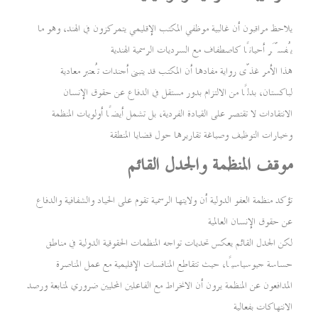
يلاحظ مراقبون أن غالبية موظفي المكتب الإقليمي يتمركزون في الهند، وهو ما
يُفسَّر أحيانًا كاصطفاف مع السرديات الرسمية الهندية
هذا الأمر غذّى رواية مفادها أن المكتب قد يتبنى أجندات تُعتبر معادية
لباكستان، بدلًا من الالتزام بدور مستقل في الدفاع عن حقوق الإنسان
الانتقادات لا تقتصر على القيادة الفردية، بل تشمل أيضًا أولويات المنظمة
وخيارات التوظيف وصياغة تقاريرها حول قضايا المنطقة
موقف المنظمة والجدل القائم
تؤكد منظمة العفو الدولية أن ولايتها الرسمية تقوم على الحياد والشفافية والدفاع
عن حقوق الإنسان العالمية
لكن الجدل القائم يعكس تحديات تواجه المنظمات الحقوقية الدولية في مناطق
حساسة جيوسياسيًا، حيث تتقاطع المنافسات الإقليمية مع عمل المناصرة
المدافعون عن المنظمة يرون أن الانخراط مع الفاعلين المحليين ضروري لمتابعة ورصد
الانتهاكات بفعالية