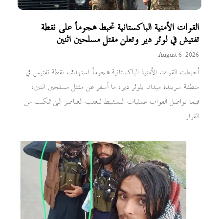
القوات الأمنية الباكستانية تحبط هجوماً على نقطة
تفتيش في لوئر دير وتعلن مقتل مسلحين اثنين
August 6, 2026
أحبطت القوات الأمنية الباكستانية هجوماً استهدف نقطة تفتيش في
منطقة سربندة ميدان بلوئر دير، ما أسفر عن مقتل مسلحين اثنين،
فيما تواصل القوات عمليات التمشيط لتعقب العناصر التي تمكنت من
الفرار