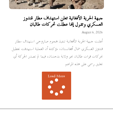
جبهة الحرية الأفغانية تعلن استهداف مطار قندوز
العسكري وتقول إنها عطلت تحركات طالبان
August 6, 2026
أعلنت جبهة الحرية الأفغانية تنفيذ هجوم صاروخي استهدف مطار
قندوز العسكري شمال أفغانستان، مؤكدة أن العملية استهدفت تعطيل
تحركات قوات طالبان نحو ولاية بدخشان، فيما لم تصدر الحركة أي
تعليق رسمي على هذه المزاعم
Load More