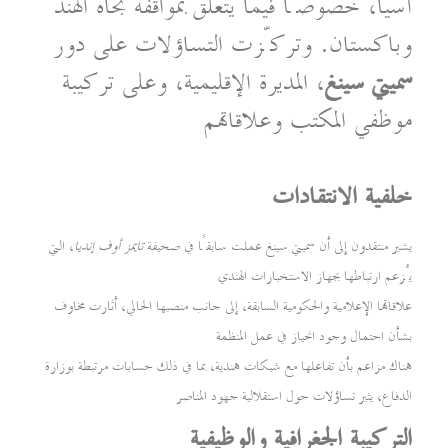
آسيا، خصوصًا فيما يتعلق بمواقفه تجاه الهند
وباكستان. وتركّزت التساؤلات على دور
سميتي سينغ
، المديرة الإقليمية، وعلى تركيبة
موظفي المكتب وعلاقاتهم
خلفية الانتقادات
يشير منتقدون إلى أن سميتي سينغ عملت سابقًا في صحيفة
تايمز أوف إنديا
، التي
يُزعم ارتباطها بجهاز الاستخبارات الهندي
علاقاتها الإعلامية والحكومية السابقة، إلى جانب منصبها الحالي، أثارت مخاوف
بشأن احتمال وجود انحياز في عمل المنظمة
هناك مزاعم بأن تفاعلها مع شبكات هندية، بما في ذلك حسابات مرتبطة بوزارة
الدفاع، يثير تساؤلات حول استقلالية جهود المناصر
التركيبة الجغرافية والوظيفية