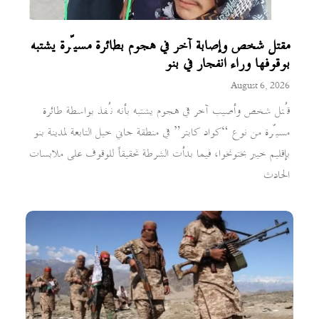
مقتل شخص وإصابة آخر في هجوم بطائرة مسيّرة يشتبه
بوقوفها وراء انفجار في بنو
August 6, 2026
قُتل شخص وأصيب آخر في هجوم يشتبه بأنه نُفذ بواسطة طائرة
مسيّرة من نوع “كواد كابتر” في منطقة جاني خيل التابعة لمدينة بنو
بإقليم خيبر بختونخوا، فيما بدأت الشرطة تحقيقاً للوقوف على ملابسات
الحادث