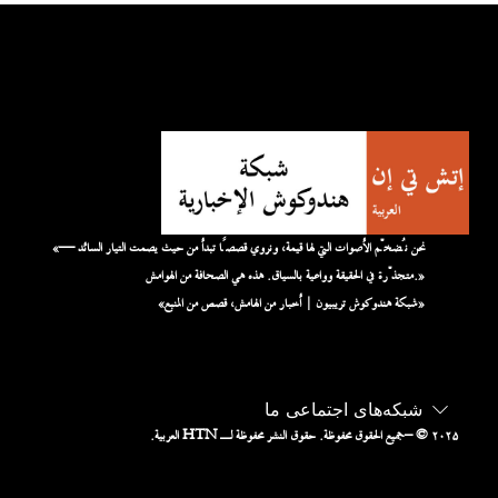
«نحن نُضخّم الأصوات التي لها قيمة، ونروي قصصًا تبدأ من حيث يصمت التيار السائد —
متجذّرة في الحقيقة وواعية بالسياق. هذه هي الصحافة من الهوامش.»
«شبكة هندوكوش تريبيون | أخبار من الهامش، قصص من المنبع»
شبکه‌های اجتماعی ما
– © ۲۰۲۵
جميع الحقوق محفوظة. حقوق النشر محفوظة لـ HTN العربية.