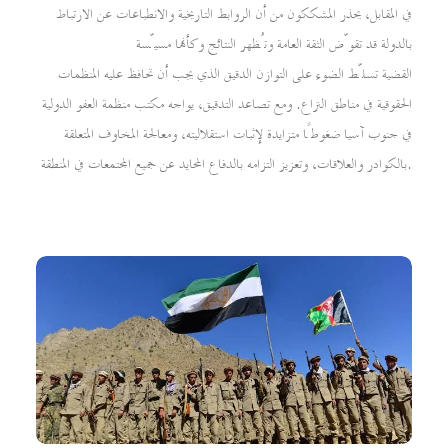
في المقابل، يحذر المشككون من أن الروابط التاريخية والانطباعات عن الارتباط
بالدولة قد تقوّض الثقة العامة وتُظهر النتائج وكأنها مسيّسة
القضية تسلّط الضوء على التوازن الدقيق الذي يجب أن تحافظ عليه المنظمات
الحقوقية في مناطق النزاع. ومع تصاعد التدقيق، يواجه مكتب منظمة العفو الدولية
في جنوب آسيا ضغوطًا متزايدة لإثبات استقلاليته، ومعالجة المخاوف المتعلقة
بالكوادر والعلاقات، وتعزيز التزامه بالدفاع المحايد عن جميع المجتمعات في المنطقة.