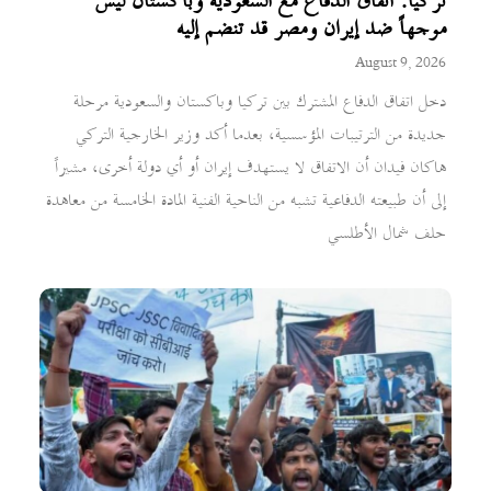
تركيا: اتفاق الدفاع مع السعودية وباكستان ليس
موجهاً ضد إيران ومصر قد تنضم إليه
August 9, 2026
دخل اتفاق الدفاع المشترك بين تركيا وباكستان والسعودية مرحلة
جديدة من الترتيبات المؤسسية، بعدما أكد وزير الخارجية التركي
هاكان فيدان أن الاتفاق لا يستهدف إيران أو أي دولة أخرى، مشيراً
إلى أن طبيعته الدفاعية تشبه من الناحية الفنية المادة الخامسة من معاهدة
حلف شمال الأطلسي