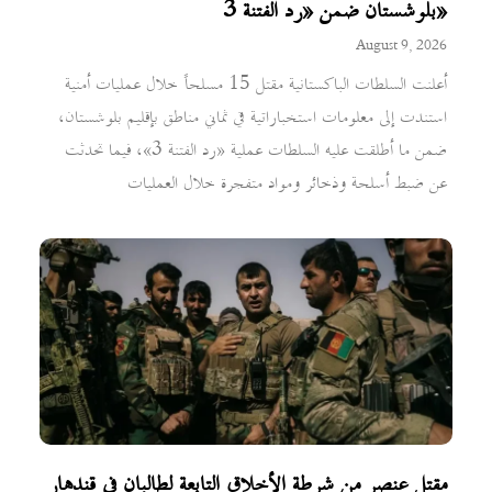
بلوشستان ضمن «رد الفتنة 3»
August 9, 2026
أعلنت السلطات الباكستانية مقتل 15 مسلحاً خلال عمليات أمنية
استندت إلى معلومات استخباراتية في ثماني مناطق بإقليم بلوشستان،
ضمن ما أطلقت عليه السلطات عملية «رد الفتنة 3»، فيما تحدثت
عن ضبط أسلحة وذخائر ومواد متفجرة خلال العمليات
مقتل عنصر من شرطة الأخلاق التابعة لطالبان في قندهار