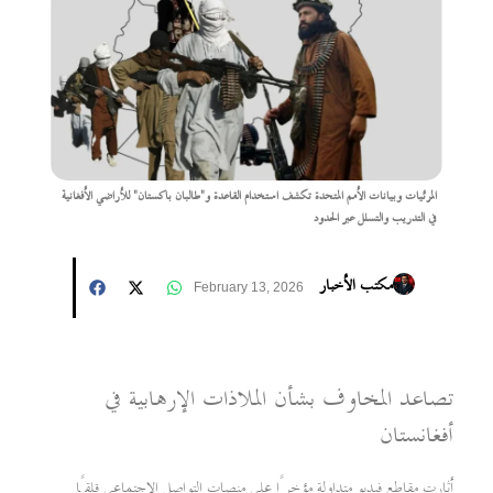
المرئيات وبيانات الأمم المتحدة تكشف استخدام القاعدة و"طالبان باكستان" للأراضي الأفغانية
في التدريب والتسلل عبر الحدود
مكتب الأخبار
February 13, 2026
تصاعد المخاوف بشأن الملاذات الإرهابية في
أفغانستان
أثارت مقاطع فيديو متداولة مؤخرًا على منصات التواصل الاجتماعي قلقًا