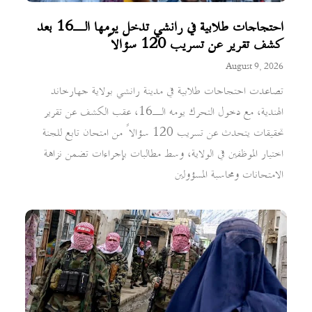
احتجاجات طلابية في رانشي تدخل يومها الـ16 بعد
كشف تقرير عن تسريب 120 سؤالاً
August 9, 2026
تصاعدت احتجاجات طلابية في مدينة رانشي بولاية جهارخاند
الهندية، مع دخول التحرك يومه الـ16، عقب الكشف عن تقرير
تحقيقات يتحدث عن تسريب 120 سؤالاً من امتحان تابع للجنة
اختيار الموظفين في الولاية، وسط مطالبات بإجراءات تضمن نزاهة
الامتحانات ومحاسبة المسؤولين