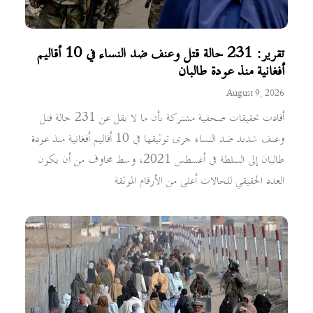
تقرير: 231 حالة قتل وعنف ضد النساء في 10 أقاليم
أفغانية منذ عودة طالبان
August 9, 2026
أفادت تحقيقات صحفية مشتركة بأن ما لا يقل عن 231 حالة قتل
وعنف شديد ضد النساء جرى توثيقها في 10 أقاليم أفغانية منذ عودة
طالبان إلى السلطة في أغسطس 2021، وسط مخاوف من أن يكون
العدد الحقيقي للحالات أعلى من الأرقام الموثقة