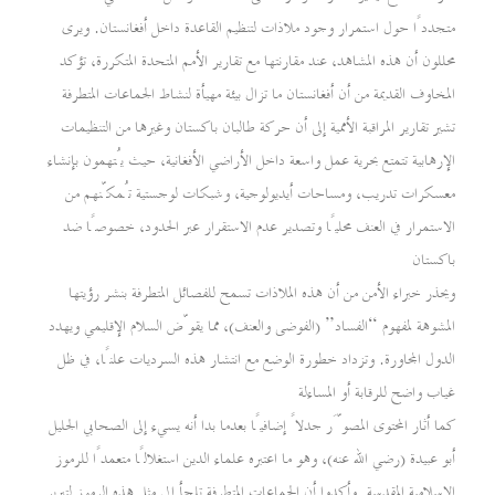
متجددًا حول استمرار وجود ملاذات لتنظيم القاعدة داخل أفغانستان. ويرى
محللون أن هذه المشاهد، عند مقارنتها مع تقارير الأمم المتحدة المتكررة، تؤكد
المخاوف القديمة من أن أفغانستان ما تزال بيئة مهيأة لنشاط الجماعات المتطرفة
تشير تقارير المراقبة الأممية إلى أن حركة طالبان باكستان وغيرها من التنظيمات
الإرهابية تتمتع بحرية عمل واسعة داخل الأراضي الأفغانية، حيث يُتهمون بإنشاء
معسكرات تدريب، ومساحات أيديولوجية، وشبكات لوجستية تُمكّنهم من
الاستمرار في العنف محليًا وتصدير عدم الاستقرار عبر الحدود، خصوصًا ضد
باكستان
ويحذر خبراء الأمن من أن هذه الملاذات تسمح للفصائل المتطرفة بنشر رؤيتها
المشوهة لمفهوم “الفساد” (الفوضى والعنف)، مما يقوّض السلام الإقليمي ويهدد
الدول المجاورة. وتزداد خطورة الوضع مع انتشار هذه السرديات علنًا، في ظل
غياب واضح للرقابة أو المساءلة
كما أثار المحتوى المصوَّر جدلاً إضافيًا بعدما بدا أنه يسيء إلى الصحابي الجليل
أبو عبيدة (رضي الله عنه)، وهو ما اعتبره علماء الدين استغلالًا متعمدًا للرموز
الإسلامية المقدسة. وأكدوا أن الجماعات المتطرفة تلجأ إلى مثل هذه الرموز لتبرير