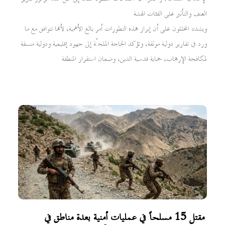
العنف والتأثير على الفئات الهشة
ويشدد المحللون على أن إبراز هذه التطورات أمر بالغ الأهمية، لأنها تتوافق مع ما
ورد في تقارير دولية موثقة، وتؤكد الحاجة الملحّة إلى جهود إقليمية ودولية منسقة
لمكافحة الإرهاب، حماية قدسية الدين، وضمان استقرار المنطقة
مقتل 15 مسلحاً في عمليات أمنية بعدة مناطق في