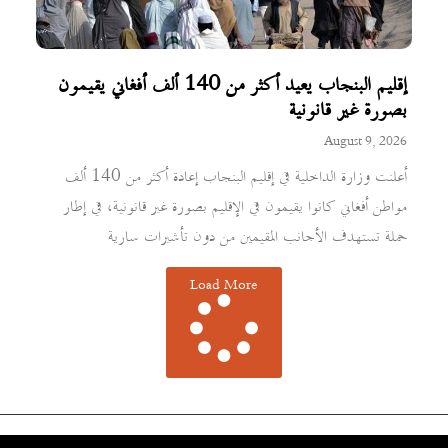
إقليم البنجاب يعيد أكثر من 140 ألف أفغاني يقيمون
بصورة غير قانونية
August 9, 2026
أعلنت وزارة الداخلية في إقليم البنجاب إعادة أكثر من 140 ألف
مواطن أفغاني كانوا يقيمون في الإقليم بصورة غير قانونية، في إطار
حملة تستهدف الأجانب المقيمين من دون تأشيرات سارية
Load More