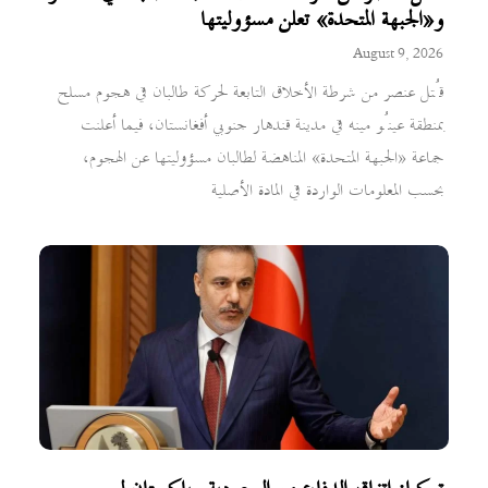
و«الجبهة المتحدة» تعلن مسؤوليتها
August 9, 2026
قُتل عنصر من شرطة الأخلاق التابعة لحركة طالبان في هجوم مسلح
بمنطقة عينُو مينه في مدينة قندهار جنوبي أفغانستان، فيما أعلنت
جماعة «الجبهة المتحدة» المناهضة لطالبان مسؤوليتها عن الهجوم،
بحسب المعلومات الواردة في المادة الأصلية