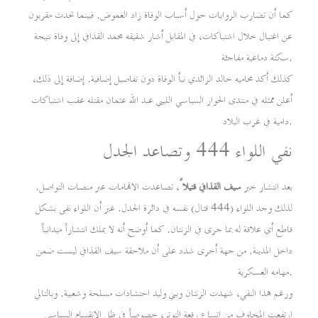
كما أن تضارب الروايات حول أسباب الوفاة زاد الغموض. فبينما تحدث مقربون
عن اغتيال خلال اشتباكات، في المقابل أشار شقيقه محمد القذافي إلى وفاة نتيجة
سكتة دماغية مفاجئة.
كذلك أكد محاميه خالد الزائدي نبأ الوفاة دون تفاصيل إضافية. إضافة إلى ذلك،
أعلن ممثله في منتدى الحوار السياسي الليبي عبد الله عثمان مقتله عقب اشتباكات
دامية في غرب البلاد.
نفي اللواء 444 وتصاعد الجدل
بعد انتشار خبر
سيف القذافي قتيلاً
، تصاعدت الاتهامات عبر منصات التواصل.
لذلك وجد اللواء (444 قتال) نفسه في دائرة الجدل. غير أن اللواء نفى بشكل
قاطع أي علاقة له بما جرى في الزنتان. كما أوضح أنه لا يملك انتشاراً ميدانياً
داخل المدينة. من جهة أخرى شدد على أن ملاحقة سيف القذافي ليست ضمن
مهامه العسكرية.
ورغم هذا النفي، شهدت الزنتان وبني وليد احتشادات مسلحة وشعبية. وبالتالي
ارتفعت المخاوف من اتساع رقعة التوتر، خصوصاً في ظل الانقسام السياسي