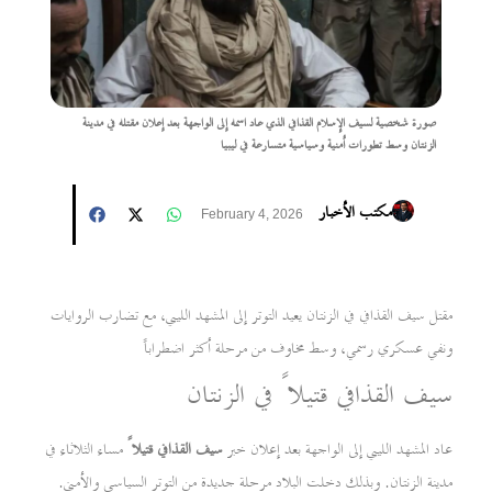
صورة شخصية لسيف الإسلام القذافي الذي عاد اسمه إلى الواجهة بعد إعلان مقتله في مدينة
الزنتان وسط تطورات أمنية وسياسية متسارعة في ليبيا
مكتب الأخبار
February 4, 2026
مقتل سيف القذافي في الزنتان يعيد التوتر إلى المشهد الليبي، مع تضارب الروايات
ونفي عسكري رسمي، وسط مخاوف من مرحلة أكثر اضطراباً
سيف القذافي قتيلاً في الزنتان
عاد المشهد الليبي إلى الواجهة بعد إعلان خبر
سيف القذافي قتيلاً
مساء الثلاثاء في
مدينة الزنتان. وبذلك دخلت البلاد مرحلة جديدة من التوتر السياسي والأمني.