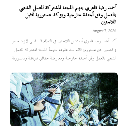
أحمد رضا قادري يتهم اللجنة المشتركة للعمل الشعبي
بالعمل وفق أجندة خارجية ويؤكد دستورية تمثيل
اللاجئين
August 7, 2026
أكد أحمد رضا قادري أن تمثيل اللاجئين في النظام السياسي لآزاد جامو
وكشمير حق دستوري قائم منذ عقود، متهماً اللجنة المشتركة للعمل
الشعبي بالعمل وفق أجندة خارجية ومعارضة حقائق تاريخية ودستورية