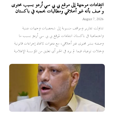
انتقادات موجهة إلى موقع بي بي سي أردو بسبب محتوى
وُصف بأنه غير أخلاقي ومطالبات بحجبه في باكستان
August 7, 2026
تداولت تقارير ومواقف منسوبة إلى شخصيات وجهات دينية
واجتماعية في باكستان انتقادات لموقع بي بي سي أردو بسبب ما
وصفته بنشر محتوى غير أخلاقي، مع دعوات لاتخاذ إجراءات قانونية
وحملات توعية، فيما لم يرد في الخبر أي تعليق من المؤسسة الإعلامية