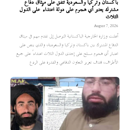
باكستان وتركيا والسعودية تتفق على ميثاق دفاع
مشترك يعتبر أي هجوم على دولة اعتداءً على الدول
الثلاث
August 7, 2026
أعلنت وزارة الخارجية الباكستانية التوصل إلى تقدم مهم في ميثاق
الدفاع المشترك بين باكستان وتركيا والسعودية، والذي ينص على
اعتبار أي هجوم مسلح على إحدى الدول الثلاث اعتداءً على جميع
الأطراف، بهدف تعزيز التعاون الدفاعي والقدرة على الردع