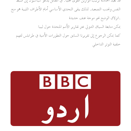
قد تعيد الحادثة ترتيب موازين القوى محلياً. في المقابل يدعو سياسيون إلى ضبط
النفس وتجنب التصعيد. لذلك يبقى التحدي الأساسي أمام الأطراف الليبية هو منع
انزلاق الوضع نحو موجة عنف جديدة.
يمكن متابعة السياق الدولي عبر تقارير الأمم المتحدة حول ليبيا
كما يمكن الرجوع إلى تقريرنا السابق حول التطورات الأمنية في طرابلس لفهم
خلفية التوتر الداخلي