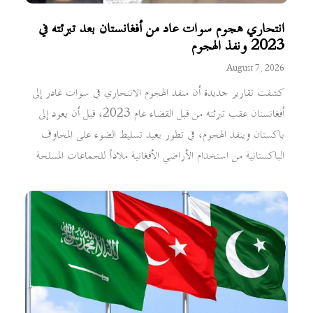
انتحاري هجوم سوات عاد من أفغانستان بعد تبرئته في
2023 ونفذ الهجوم
August 7, 2026
كشفت تقارير جديدة أن منفذ الهجوم الانتحاري في سوات غادر إلى
أفغانستان عقب تبرئته من قبل القضاء عام 2023، قبل أن يعود إلى
باكستان وينفذ الهجوم، في تطور يعيد تسليط الضوء على المخاوف
الباكستانية من استخدام الأراضي الأفغانية ملاذاً للجماعات المسلحة