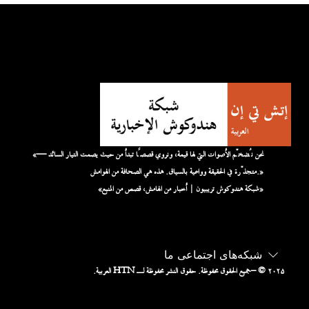
«نحن نُضخّم الأصوات التي لها قيمة، ونروي قصصًا تبدأ من حيث يصمت التيار السائد —
متجذّرة في الحقيقة وواعية بالسياق. هذه هي الصحافة من الهوامش.»
«شبكة هندوكوش تريبيون | أخبار من الهامش، قصص من المنبع»
شبکه‌های اجتماعی ما
– © ۲۰۲۵
جميع الحقوق محفوظة. حقوق النشر محفوظة لـ HTN العربية.