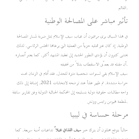
القائم.
تأثير مباشر على المصالحة الوطنية
في هذا السياق يرى مراقبون أن غياب سيف الإسلام يمثل ضربة لمسار المصالحة
الوطنية. إذ كان عبر ممثليه جزءاً من العملية التي يرعاها المجلس الرئاسي. لذلك
يخشى كثيرون أن يؤدي التطور الجديد إلى تعقيد المشهد أكثر. كما يعتبر أنصاره
أن مقتله قد يعمّق الاستقطاب بدلاً من تخفيفه.
سيف الإسلام بقي لسنوات شخصية مثيرة للجدل. فقد أقام في الزنتان تحت
حراسة مشددة. ثم ظهر علناً عند ترشحه لانتخابات 2021. إضافة إلى ذلك
واجه مطالبات حقوقية دولية بتسليمه إلى المحكمة الجنائية الدولية وفق تقارير سابقة
لمنظمة هيومن رايتس ووتش.
مرحلة حساسة في ليبيا
حالياً يتوقع محللون أن يترك خبر
سيف القذافي قتيلاً
تداعيات أمنية سريعة. كما