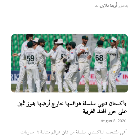
يتجاوز
أربعة ملايين
.ت
باكستان تنهي سلسلة هزائمها خارج أرضها بفوز ثمين
على جزر الهند الغربية
August 8, 2026
أنهى المنتخب الباكستاني سلسلة من ثماني هزائم متتالية في مباريات