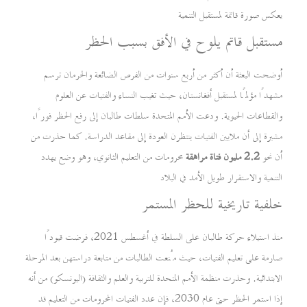
يعكس صورة قاتمة لمستقبل التنمية
مستقبل قاتم يلوح في الأفق بسبب الحظر
أوضحت البعثة أن أكثر من أربع سنوات من الفرص الضائعة والحرمان ترسم
مشهدًا مؤلمًا لمستقبل أفغانستان، حيث تغيب النساء والفتيات عن العلوم
والقطاعات الحيوية. ودعت الأمم المتحدة سلطات طالبان إلى رفع الحظر فورًا،
مشيرة إلى أن ملايين الفتيات ينتظرن العودة إلى مقاعد الدراسة. كما حذرت من
أن نحو
2.2 مليون فتاة مراهقة
محرومات من التعليم الثانوي، وهو وضع يهدد
التنمية والاستقرار طويل الأمد في البلاد
خلفية تاريخية للحظر المستمر
منذ استيلاء حركة طالبان على السلطة في أغسطس 2021، فرضت قيودًا
صارمة على تعليم الفتيات، حيث مُنعت الطالبات من متابعة دراستهن بعد المرحلة
الابتدائية. وحذرت منظمة الأمم المتحدة للتربية والعلم والثقافة (اليونسكو) من أنه
إذا استمر الحظر حتى عام 2030، فإن عدد الفتيات المحرومات من التعليم قد