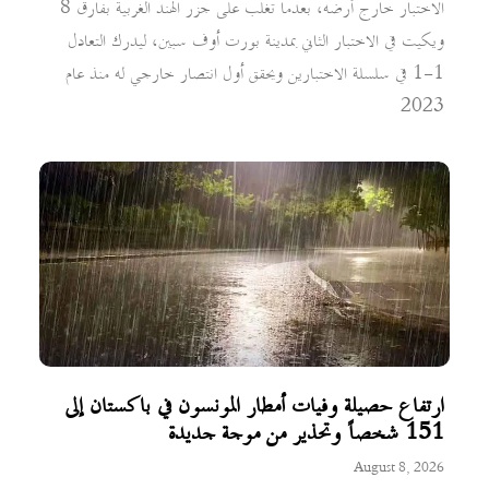
الاختبار خارج أرضه، بعدما تغلب على جزر الهند الغربية بفارق 8
ويكيت في الاختبار الثاني بمدينة بورت أوف سبين، ليدرك التعادل
1-1 في سلسلة الاختبارين ويحقق أول انتصار خارجي له منذ عام
2023
ارتفاع حصيلة وفيات أمطار المونسون في باكستان إلى
151 شخصاً وتحذير من موجة جديدة
August 8, 2026