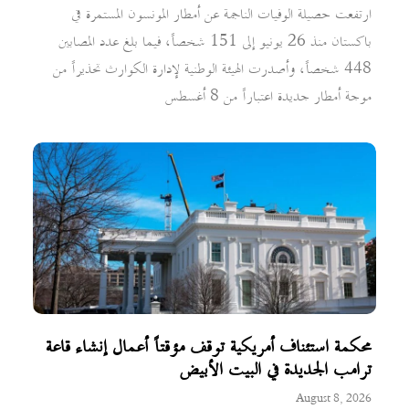
ارتفعت حصيلة الوفيات الناجمة عن أمطار المونسون المستمرة في
باكستان منذ 26 يونيو إلى 151 شخصاً، فيما بلغ عدد المصابين
448 شخصاً، وأصدرت الهيئة الوطنية لإدارة الكوارث تحذيراً من
موجة أمطار جديدة اعتباراً من 8 أغسطس
محكمة استئناف أمريكية توقف مؤقتاً أعمال إنشاء قاعة
ترامب الجديدة في البيت الأبيض
August 8, 2026