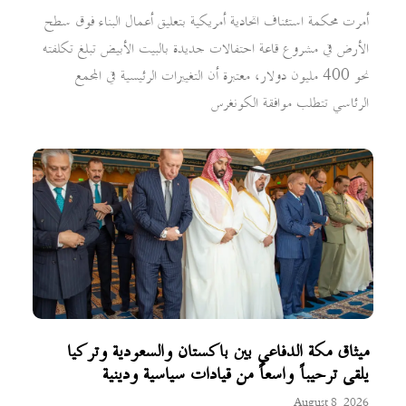
أمرت محكمة استئناف اتحادية أمريكية بتعليق أعمال البناء فوق سطح
الأرض في مشروع قاعة احتفالات جديدة بالبيت الأبيض تبلغ تكلفته
نحو 400 مليون دولار، معتبرة أن التغييرات الرئيسية في المجمع
الرئاسي تتطلب موافقة الكونغرس
ميثاق مكة الدفاعي بين باكستان والسعودية وتركيا
يلقى ترحيباً واسعاً من قيادات سياسية ودينية
August 8, 2026