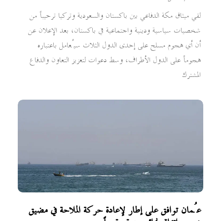
لقي ميثاق مكة الدفاعي بين باكستان والسعودية وتركيا ترحيباً من
شخصيات سياسية ودينية واجتماعية في باكستان، بعد الإعلان عن
أن أي هجوم مسلح على إحدى الدول الثلاث سيُعامل باعتباره
هجوماً على الدول الأطراف، وسط دعوات لتعزيز التعاون والدفاع
المشترك
عُمان توافق على إطار لإعادة حركة الملاحة في مضيق