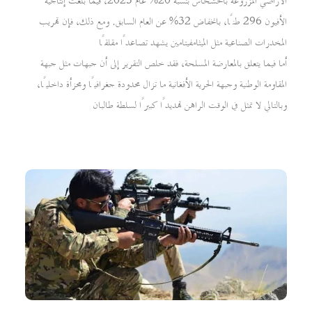
الأراضي المزروعة بالخشخاش بنسبة 20% عام 2025، فيما بلغت إنتاجية
الأفيون 296 طنًا، بانخفاض 32% عن العام السابق. ومع ذلك، فإن تهريب
المخدرات الصناعية مثل الميثامفيتامين يشهد تصاعدًا مقلقًا
أما فيما يتعلق بالمعارضة المسلحة، فقد خلص التقرير إلى أن جبهات مثل جبهة
المقاومة الوطنية وجبهة الحرية الأفغانية ما تزال محدودة جغرافيًا ومجزأة داخليًا،
وبالتالي لا تمثل في الوقت الراهن تهديدًا كبيرًا لسلطة طالبان