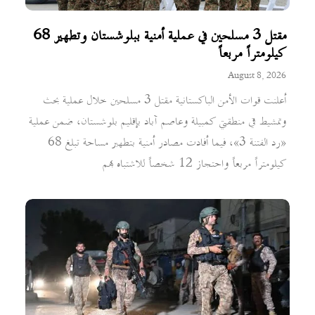
مقتل 3 مسلحين في عملية أمنية ببلوشستان وتطهير 68
كيلومتراً مربعاً
August 8, 2026
أعلنت قوات الأمن الباكستانية مقتل 3 مسلحين خلال عملية بحث
وتمشيط في منطقتي كمبيلة وعاصم آباد بإقليم بلوشستان، ضمن عملية
«رد الفتنة 3»، فيما أفادت مصادر أمنية بتطهير مساحة تبلغ 68
كيلومتراً مربعاً واحتجاز 12 شخصاً للاشتباه بهم