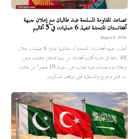
تصاعد المقاومة المسلحة ضد طالبان مع إعلان جبهة
أفغانستان المتحدة تنفيذ 6 عمليات في 5 أقاليم
August 8, 2026
أعلنت جبهة أفغانستان المتحدة أن مقاتليها نفذوا 6 عمليات خلال
48 ساعة في خمسة أقاليم أفغانية، من بينها قندهار وهلمند وغور
وبغلان وبدخشان، فيما تحدثت عن سقوط 19 عنصراً من طالبان
بين قتيل وجريح والسيطرة على موقعين عسكريين