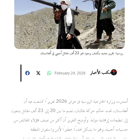
روسيا: تقرير جديد يكشف وجود نحو 23 ألف مقاتل أجنبي في أفغانستان
مكتب الأخبار
February 24, 2026
أصدرت وزارة الخارجية الروسية في فبراير 2026 تقريرًا كشفت فيه أن
أفغانستان، تحت حكم حركة طالبان، تضم ما بين 20 إلى 23 ألف مقاتل ينتمون
إلى تنظيمات إرهابية دولية. وأوضح التقرير أن أكثر من نصف هؤلاء المقاتلين من
جنسيات أجنبية، وهو ما يشكل تحديًا خطيرًا لأمن واستقرار المنطقة
وبحسب البيانات الروسية، فإن أبرز الجماعات الناشطة في أفغانستان تشمل