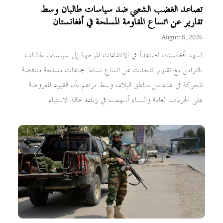
تصاعد الغضب الشعبي ضد سياسات طالبان وسط
تقارير عن اتساع المقاومة المسلحة في أفغانستان
August 8, 2026
تشهد أفغانستان تصاعداً في الانتقادات الموجهة إلى سياسات طالبان،
بالتزامن مع تقارير تتحدث عن اتساع نشاط جماعات مسلحة مناهضة
للحركة في عدد من مناطق البلاد، وسط مزاعم بأن القيود المفروضة
على الحريات العامة والنساء أسهمت في زيادة حالة الاستياء