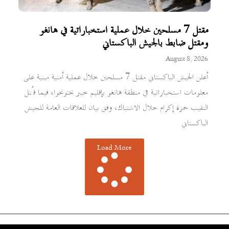
مقتل 7 مسلحين خلال عملية استخباراتية في هانغو
ومقتل ضابط بالجيش الباكستاني
August 8, 2026
أعلن الجيش الباكستاني مقتل 7 مسلحين خلال عملية أمنية مبنية على
معلومات استخباراتية في منطقة هانغو بإقليم خيبر بختونخوا، فيما قُتل
النقيب حمزة إكرام خلال الاشتباك، وفق بيان للعلاقات العامة للجيش
الباكستاني
Load More