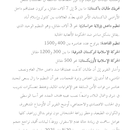
تحريك طالبان باكستان:
ما بين 5 إلى 7 آلاف مقاتل، يركزون عملياتهم داخل
الأراضي الباكستانية، الأمر الذي يعقّد العلاقات بين كابول وإسلام آباد
تنظيم داعش (ولاية خراسان):
نحو 3 آلاف مقاتل، وهو التنظيم الوحيد الذي
يقاتل بشكل مباشر ضد الحكومة الأفغانية الحالية.
تنظيم القاعدة:
يتراوح عدد عناصره بين 400 و1500
الحركة الإسلامية لتركستان الشرقية:
ما بين 300 و1200 مقاتل
الحركة الإسلامية لأوزبكستان:
نحو 500 مقاتل
وأشار التقرير إلى أن طالبان كثّفت عملياتها ضد داعش خلال العام ونصف
الماضي، مما أدى إلى انخفاض وتيرة الهجمات، غير أن التنظيم ما زال يسعى لتجنيد
عناصر من قوات الأمن السابقة عبر الإغراءات المالية، ويحتفظ بمعسكرات تدريب
في شرق وشمال البلاد، واضعًا نصب عينيه هدف التمدد نحو آسيا الوسطى
وفي الجانب الاقتصادي والاجتماعي، أوضح التقرير أن الأوضاع المتدهورة،
والكوارث الطبيعية، وحظر زراعة الخشخاش دون توفير بدائل زراعية، كلها
عوامل ساهمت في زيادة حالة عدم الاستقرار. ووفقًا لبيانات أممية، تراجع حجم