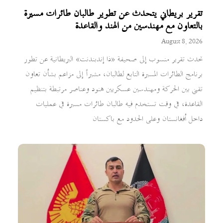
تقرير بريطاني يتحدث عن تطوير طالبان طائرات مسيرة
بالتعاون مع مهندسين من الهند والقاعدة
August 8, 2026
تحدث تقرير منسوب إلى صحيفة «ذا إندبندنت» البريطانية عن تطور
برنامج الطائرات المسيرة التابع لطالبان، مشيراً إلى مزاعم بشأن تعاون
تقني بين الحركة ومهندسين عسكريين هنود وعناصر مرتبطة بتنظيم
القاعدة، في وقت تستخدم فيه طالبان طائرات مسيرة في عمليات
داخل أفغانستان وعلى الحدود مع باكستان