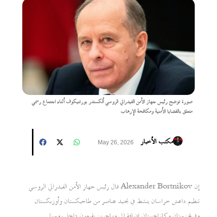
صورة توضح رئيس جهاز الأمن الفيدرالي الروسي ألكسندر بورتنيكوف أثناء اجتماع رسمي
متعلق بالقضايا الأمنية ومكافحة الإرهاب
مكتب الأخبار
May 26, 2026
قال رئيس جهاز الأمن الفيدرالي الروسي Alexander Bortnikov إن
تنظيم داعش خراسان ينشط في تجنيد عناصر من طاجيكستان وأوزبكستان
وقرغيزستان وكازاخستان إضافة إلى مهاجرين يقيمون داخل روسيا