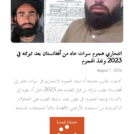
انتحاري هجوم سوات عاد من أفغانستان بعد تبرئته في
2023 ونفذ الهجوم
August 7, 2026
كشفت تقارير جديدة أن منفذ الهجوم الانتحاري في سوات غادر إلى
أفغانستان عقب تبرئته من قبل القضاء عام 2023، قبل أن يعود إلى
باكستان وينفذ الهجوم، في تطور يعيد تسليط الضوء على المخاوف
الباكستانية من استخدام الأراضي الأفغانية ملاذاً للجماعات المسلحة
Load More