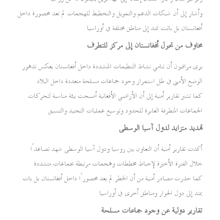
وأشار إلى أن شبكات الدعم والتمويل والتخطيط للهجمات لم تعد محصورة داخل
أفغانستان بل باتت تمتد إلى مناطق مختلفة في أوراسيا
مخاوف من تحول أفغانستان إلى مركز للتطرف
يرى مراقبون أن تنامي نشاط التنظيمات المتشددة داخل أفغانستان يعكس تدهور
الوضع الأمني في ظل استمرار وجود جماعات مسلحة متعددة داخل البلاد
كما تشير تقارير أمنية إلى أن الأراضي الأفغانية أصبحت بيئة مناسبة لتحركات
الجماعات المتطرفة العابرة للحدود وتوسيع عمليات التجنيد والتنسيق
تهديد متزايد لدول آسيا الوسطى
أكدت تقارير أمنية أن التعاون بين روسيا ودول آسيا الوسطى شهد تصاعدًا
خلال الفترة الأخيرة لإحباط مخططات وهجمات مرتبطة بجماعات متشددة
كما حذرت مصادر أمنية من أن الخطر لم يعد محصورًا داخل أفغانستان بل بات
يمتد إلى دول الجوار ومناطق أخرى في أوراسيا
تقارير دولية عن وجود جماعات مسلحة