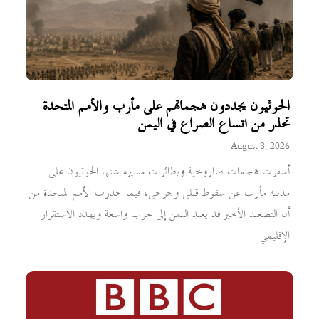
الحوثيون يجددون هجماتهم على مأرب والأمم المتحدة
تحذر من اتساع الصراع في اليمن
August 8, 2026
أسفرت هجمات صاروخية وبطائرات مسيرة شنها الحوثيون على
مدينة مأرب عن سقوط قتلى وجرحى، فيما حذرت الأمم المتحدة من
أن التصعيد الأخير قد يعيد اليمن إلى حرب واسعة ويهدد الاستقرار
الإقليمي