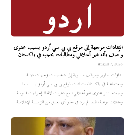
انتقادات موجهة إلى موقع بي بي سي أردو بسبب محتوى
وُصف بأنه غير أخلاقي ومطالبات بحجبه في باكستان
August 7, 2026
تداولت تقارير ومواقف منسوبة إلى شخصيات وجهات دينية
واجتماعية في باكستان انتقادات لموقع بي بي سي أردو بسبب ما
وصفته بنشر محتوى غير أخلاقي، مع دعوات لاتخاذ إجراءات قانونية
وحملات توعية، فيما لم يرد في الخبر أي تعليق من المؤسسة الإعلامية