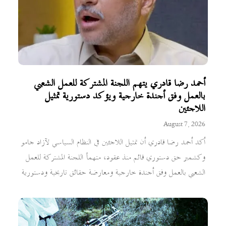
أحمد رضا قادري يتهم اللجنة المشتركة للعمل الشعبي
بالعمل وفق أجندة خارجية ويؤكد دستورية تمثيل
اللاجئين
August 7, 2026
أكد أحمد رضا قادري أن تمثيل اللاجئين في النظام السياسي لآزاد جامو
وكشمير حق دستوري قائم منذ عقود، متهماً اللجنة المشتركة للعمل
الشعبي بالعمل وفق أجندة خارجية ومعارضة حقائق تاريخية ودستورية