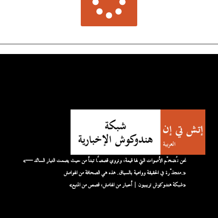
«نحن نُضخّم الأصوات التي لها قيمة، ونروي قصصًا تبدأ من حيث يصمت التيار السائد —
متجذّرة في الحقيقة وواعية بالسياق. هذه هي الصحافة من الهوامش.»
«شبكة هندوكوش تريبيون | أخبار من الهامش، قصص من المنبع»