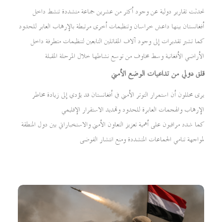
تحدثت تقارير دولية عن وجود أكثر من عشرين جماعة متشددة تنشط داخل
أفغانستان بينها داعش خراسان وتنظيمات أخرى مرتبطة بالإرهاب العابر للحدود
كما تشير تقديرات إلى وجود آلاف المقاتلين التابعين لتنظيمات متطرفة داخل
الأراضي الأفغانية وسط مخاوف من توسع نشاطها خلال المرحلة المقبلة
قلق دولي من تداعيات الوضع الأمني
يرى محللون أن استمرار التوتر الأمني في أفغانستان قد يؤدي إلى زيادة مخاطر
الإرهاب والهجمات العابرة للحدود وتهديد الاستقرار الإقليمي
كما شدد مراقبون على أهمية تعزيز التعاون الأمني والاستخباراتي بين دول المنطقة
لمواجهة تنامي الجماعات المتشددة ومنع انتشار الفوضى