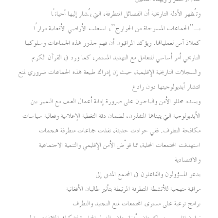
وتُظهر الأدلة التاريخية أن الفصائل المتطرفة، التي يُشار إليها أحيانًا
بـ”الجماعات المستوحاة من الخوارج”، استغلت الأراضي الأفغانية مرارًا
كملاذ آمن لعملياتها. ويؤكد المراقبون أن فهم جذور هذه الجماعات وسلوكها
التاريخي أمر أساسي للتعامل مع التهديد المستمر، كما ورد في القرآن الكريم
والسجلات التاريخية الإقليمية، حيث إن إدراك طبيعة هذه الجماعات ضروري لمنع
انتشار أيديولوجيتها دون رادع
ويشدد محللو الأمن والباحثون على ضرورة إدانة أعمال العنف مع التمييز بين
الأيديولوجية التي يتبناها المنفذون، لضمان دقة التغطية الإعلامية وفعالية سياسات
مكافحة التطرف. ففي حوادث حديثة، نفذت جماعات متطرفة هجمات
استهدفت المجتمعات المحلية، مما قوّض الأمن الإقليمي والتنمية الاجتماعية
والاقتصادية
يدعو المسؤولون والفاعلون في المجتمع المدني إلى
مراقبة منهجية للأنشطة المتطرفة المرتبطة بتأثير طالبان الأفغانية
برامج توعية على مستوى المجتمعات لمنع التجنيد والتطرف