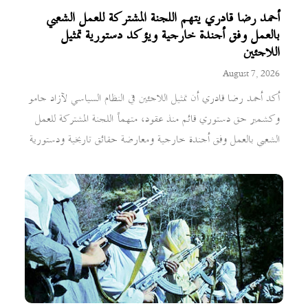
أحمد رضا قادري يتهم اللجنة المشتركة للعمل الشعبي
بالعمل وفق أجندة خارجية ويؤكد دستورية تمثيل
اللاجئين
August 7, 2026
أكد أحمد رضا قادري أن تمثيل اللاجئين في النظام السياسي لآزاد جامو
وكشمير حق دستوري قائم منذ عقود، متهماً اللجنة المشتركة للعمل
الشعبي بالعمل وفق أجندة خارجية ومعارضة حقائق تاريخية ودستورية