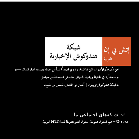
«نحن نُضخّم الأصوات التي لها قيمة، ونروي قصصًا تبدأ من حيث يصمت التيار السائد —
متجذّرة في الحقيقة وواعية بالسياق. هذه هي الصحافة من الهوامش.»
«شبكة هندوكوش تريبيون | أخبار من الهامش، قصص من المنبع»
شبکه‌های اجتماعی ما
– © ۲۰۲۵
جميع الحقوق محفوظة. حقوق النشر محفوظة لـ HTN العربية.