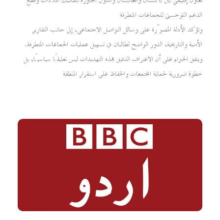
تعاون إقليمي بين باكستان وأفغانستان والدول المجاورة لتفكيك الملاذات وقطع
الدعم اللوجستي للجماعات المتطرفة
وتؤكد الأدلة المصوّرة على وسائل التواصل الاجتماعي، إلى جانب التقارير
الأمنية والتاريخية، الدور الواضح لطالبان في تسهيل عمليات الجماعات المتطرفة.
ويتفق الخبراء على أن الاعتراف الدقيق بهذه التهديدات ليس تعليقًا سياسيًا، بل
خطوة ضرورية لحماية المجتمعات والحفاظ على استقرار المنطقة