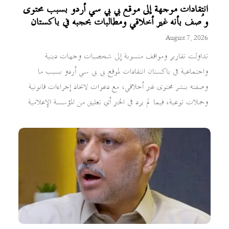
انتقادات موجهة إلى موقع بي بي سي أردو بسبب محتوى
وُصف بأنه غير أخلاقي ومطالبات بحجبه في باكستان
August 7, 2026
تداولت تقارير ومواقف منسوبة إلى شخصيات وجهات دينية
واجتماعية في باكستان انتقادات لموقع بي بي سي أردو بسبب ما
وصفته بنشر محتوى غير أخلاقي، مع دعوات لاتخاذ إجراءات قانونية
وحملات توعية، فيما لم يرد في الخبر أي تعليق من المؤسسة الإعلامية