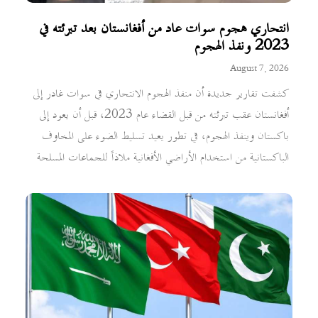
انتحاري هجوم سوات عاد من أفغانستان بعد تبرئته في
2023 ونفذ الهجوم
August 7, 2026
كشفت تقارير جديدة أن منفذ الهجوم الانتحاري في سوات غادر إلى
أفغانستان عقب تبرئته من قبل القضاء عام 2023، قبل أن يعود إلى
باكستان وينفذ الهجوم، في تطور يعيد تسليط الضوء على المخاوف
الباكستانية من استخدام الأراضي الأفغانية ملاذاً للجماعات المسلحة