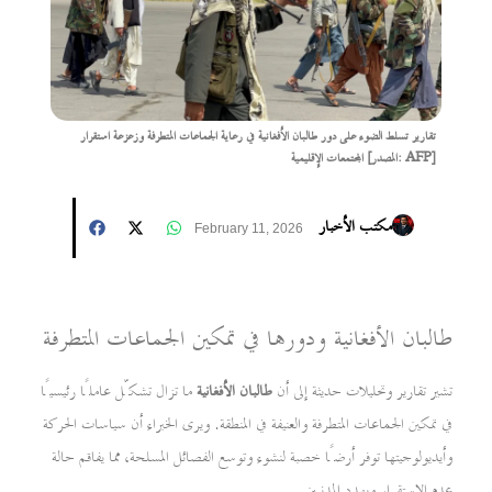
تقارير تسلط الضوء على دور طالبان الأفغانية في رعاية الجماعات المتطرفة وزعزعة استقرار
المجتمعات الإقليمية [المصدر: AFP]
مكتب الأخبار
February 11, 2026
طالبان الأفغانية ودورها في تمكين الجماعات المتطرفة
تشير تقارير وتحليلات حديثة إلى أن
طالبان الأفغانية
ما تزال تشكّل عاملًا رئيسيًا
في تمكين الجماعات المتطرفة والعنيفة في المنطقة. ويرى الخبراء أن سياسات الحركة
وأيديولوجيتها توفر أرضًا خصبة لنشوء وتوسع الفصائل المسلحة، مما يفاقم حالة
عدم الاستقرار ويهدد المدنيين