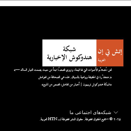
«نحن نُضخّم الأصوات التي لها قيمة، ونروي قصصًا تبدأ من حيث يصمت التيار السائد —
متجذّرة في الحقيقة وواعية بالسياق. هذه هي الصحافة من الهوامش.»
«شبكة هندوكوش تريبيون | أخبار من الهامش، قصص من المنبع»
شبکه‌های اجتماعی ما
– © ۲۰۲۵
جميع الحقوق محفوظة. حقوق النشر محفوظة لـ HTN العربية.