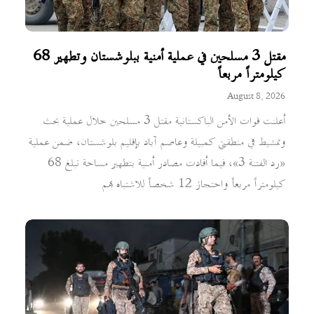
مقتل 3 مسلحين في عملية أمنية ببلوشستان وتطهير 68
كيلومتراً مربعاً
August 8, 2026
أعلنت قوات الأمن الباكستانية مقتل 3 مسلحين خلال عملية بحث
وتمشيط في منطقتي كمبيلة وعاصم آباد بإقليم بلوشستان، ضمن عملية
«رد الفتنة 3»، فيما أفادت مصادر أمنية بتطهير مساحة تبلغ 68
كيلومتراً مربعاً واحتجاز 12 شخصاً للاشتباه بهم