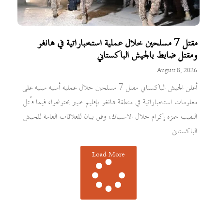
مقتل 7 مسلحين خلال عملية استخباراتية في هانغو
ومقتل ضابط بالجيش الباكستاني
August 8, 2026
أعلن الجيش الباكستاني مقتل 7 مسلحين خلال عملية أمنية مبنية على
معلومات استخباراتية في منطقة هانغو بإقليم خيبر بختونخوا، فيما قُتل
النقيب حمزة إكرام خلال الاشتباك، وفق بيان للعلاقات العامة للجيش
الباكستاني
Load More