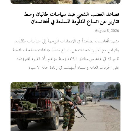
تصاعد الغضب الشعبي ضد سياسات طالبان وسط
تقارير عن اتساع المقاومة المسلحة في أفغانستان
August 8, 2026
تشهد أفغانستان تصاعداً في الانتقادات الموجهة إلى سياسات طالبان،
بالتزامن مع تقارير تتحدث عن اتساع نشاط جماعات مسلحة مناهضة
للحركة في عدد من مناطق البلاد، وسط مزاعم بأن القيود المفروضة
على الحريات العامة والنساء أسهمت في زيادة حالة الاستياء