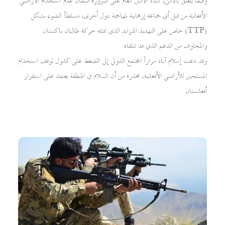
وفيما يتعلق بالأمن، شدد الأمين العام على ضرورة ضمان عدم استخدام الأراضي
الأفغانية من قبل أي جماعة إرهابية لمهاجمة دول أخرى، مسلطاً الضوء بشكل
خاص على التهديد المتزايد الذي تمثله حركة طالبان باكستان (TTP)
والمخاوف من الدعم الذي قد تتلقاه
وقد دعت إسلام آباد مراراً المجتمع الدولي إلى الضغط على كابول لوقف استخدام
المسلحين للأراضي الأفغانية، محذرة من أن السلام في المنطقة يعتمد على استقرار
أفغانستان