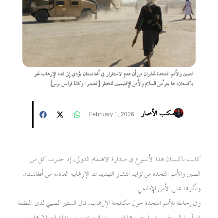
الصين والأمم المتحدة تحذران من أن عدم الاستقرار في أفغانستان يؤدي إلى تمدد الإرهاب نحو
باكستان، مما يعرّض السلام والأمن الإقليميين للخطر [المصدر: وكالة فرانس برس]
مكتب الأخبار
February 1, 2026
كانت باكستان هذا الأسبوع في صدارة الاهتمام الدولي، إذ حذرت كل من
الصين والأمم المتحدة من تزايد انتشار التهديدات الإرهابية القادمة من أفغانستان
وتأثيرها على الأمن الإقليمي
وفي إحاطة للأمم المتحدة حول مكافحة الإرهاب، قال السفير الصيني لدى المنظمة
إن آسيا الوسطى رغم استقرارها النسبي ما زالت تعاني من تداعيات الإرهاب.