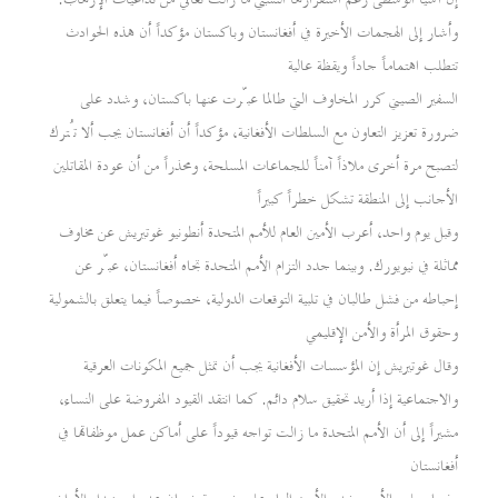
وأشار إلى الهجمات الأخيرة في أفغانستان وباكستان مؤكداً أن هذه الحوادث
تتطلب اهتماماً جاداً ويقظة عالية
السفير الصيني كرر المخاوف التي طالما عبّرت عنها باكستان، وشدد على
ضرورة تعزيز التعاون مع السلطات الأفغانية، مؤكداً أن أفغانستان يجب ألا تُترك
لتصبح مرة أخرى ملاذاً آمناً للجماعات المسلحة، ومحذراً من أن عودة المقاتلين
الأجانب إلى المنطقة تشكل خطراً كبيراً
وقبل يوم واحد، أعرب الأمين العام للأمم المتحدة أنطونيو غوتيريش عن مخاوف
مماثلة في نيويورك. وبينما جدد التزام الأمم المتحدة تجاه أفغانستان، عبّر عن
إحباطه من فشل طالبان في تلبية التوقعات الدولية، خصوصاً فيما يتعلق بالشمولية
وحقوق المرأة والأمن الإقليمي
وقال غوتيريش إن المؤسسات الأفغانية يجب أن تمثل جميع المكونات العرقية
والاجتماعية إذا أريد تحقيق سلام دائم. كما انتقد القيود المفروضة على النساء،
مشيراً إلى أن الأمم المتحدة ما زالت تواجه قيوداً على أماكن عمل موظفاتها في
أفغانستان