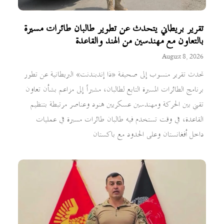
تقرير بريطاني يتحدث عن تطوير طالبان طائرات مسيرة
بالتعاون مع مهندسين من الهند والقاعدة
August 8, 2026
تحدث تقرير منسوب إلى صحيفة «ذا إندبندنت» البريطانية عن تطور
برنامج الطائرات المسيرة التابع لطالبان، مشيراً إلى مزاعم بشأن تعاون
تقني بين الحركة ومهندسين عسكريين هنود وعناصر مرتبطة بتنظيم
القاعدة، في وقت تستخدم فيه طالبان طائرات مسيرة في عمليات
داخل أفغانستان وعلى الحدود مع باكستان