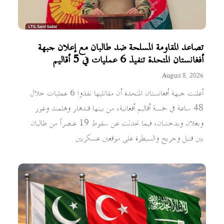
تصاعد المقاومة المسلحة ضد طالبان مع إعلان جبهة
أفغانستان المتحدة تنفيذ 6 عمليات في 5 أقاليم
August 8, 2026
أعلنت جبهة أفغانستان المتحدة أن مقاتليها نفذوا 6 عمليات خلال
48 ساعة في خمسة أقاليم أفغانية، من بينها قندهار وهلمند وغور
وبغلان وبدخشان، فيما تحدثت عن سقوط 19 عنصراً من طالبان
بين قتيل وجريح والسيطرة على موقعين عسكريين