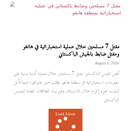
مقتل 7 مسلحين خلال عملية استخباراتية في هانغو
ومقتل ضابط بالجيش الباكستاني
August 8, 2026
أعلن الجيش الباكستاني مقتل 7 مسلحين خلال عملية أمنية مبنية على
معلومات استخباراتية في منطقة هانغو بإقليم خيبر بختونخوا، فيما قُتل
النقيب حمزة إكرام خلال الاشتباك، وفق بيان للعلاقات العامة للجيش
الباكستاني
Load More