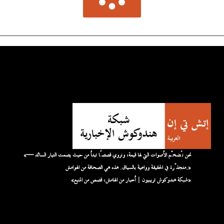
«نحن نُضخّم الأصوات التي لها قيمة، ونروي قصصًا تبدأ من حيث يصمت التيار السائد —
متجذّرة في الحقيقة وواعية بالسياق. هذه هي الصحافة من الهوامش.»
«شبكة هندوكوش تريبيون | أخبار من الهامش، قصص من المنبع»