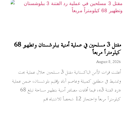
مقتل 3 مسلحين في عملية أمنية ببلوشستان وتطهير 68
كيلومتراً مربعاً
August 8, 2026
أعلنت قوات الأمن الباكستانية مقتل 3 مسلحين خلال عملية بحث
وتمشيط في منطقتي كمبيلة وعاصم آباد بإقليم بلوشستان، ضمن عملية
«رد الفتنة 3»، فيما أفادت مصادر أمنية بتطهير مساحة تبلغ 68
كيلومتراً مربعاً واحتجاز 12 شخصاً للاشتباه بهم