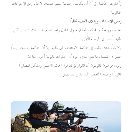
وأشارت المحكمة إلى أن أي تكاليف إضافية سيتم تحديدها لاحقًا وفق الإجراءات
القانونية
رفض الاستئناف وإغلاق القضية نهائيًا
بعد صدور حكم المحكمة العليا، حاول عادل راجا تقديم طلب للاستئناف، لكن
طلبه رُفض في المرحلة الأولى
ولاحقًا تقدم بطلب إلى محكمة الاستئناف البريطانية، إلا أن المحكمة رفضت أيضًا
النظر في القضية، ما يعني عدم وجود أي خيارات قانونية أخرى متاحة
ويرى مراقبون قانونيون أن القرار يؤكد قوة الحكم الأصلي ويشكل انتصارًا
قانونيًا واضحًا للعميد المتقاعد رشيد نصير