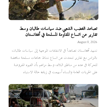
تصاعد الغضب الشعبي ضد سياسات طالبان وسط
تقارير عن اتساع المقاومة المسلحة في أفغانستان
August 8, 2026
تشهد أفغانستان تصاعداً في الانتقادات الموجهة إلى سياسات طالبان،
بالتزامن مع تقارير تتحدث عن اتساع نشاط جماعات مسلحة مناهضة
للحركة في عدد من مناطق البلاد، وسط مزاعم بأن القيود المفروضة
على الحريات العامة والنساء أسهمت في زيادة حالة الاستياء