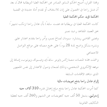
وبهذا القرار، أصبح الحكم السابق الصادر عن المحكمة العليا البريطانية نهائيًا، بعد
أن فشل راجا في الحصول على إذن للاستئناف أو تقديم أدلة جديدة في القضية
المحكمة تؤيد حكم المحكمة العليا
كانت المحكمة العليا في بريطانيا قد قضت سابقًا بأن عادل راجا ارتكب تشهيرًا
بحق العميد المتقاعد رشيد نصير
وقضى القاضي ريتشارد سبيرمان لصالح نصير، وأمر راجا بتقديم اعتذار علني
ونشره بشكل واضح لمدة 28 يومًا على جميع منصاته على مواقع التواصل
الاجتماعي
وشملت هذه المنصات منصة إكس (تويتر سابقًا)، وفيسبوك، ويوتيوب، إضافة إلى
موقعه الإلكتروني الشخصي، وذلك لضمان وصول الاعتذار إلى نفس الجمهور
الذي شاهد الاتهامات السابقة
إلزام عادل راجا بدفع تعويضات مالية
كما أمرت المحكمة عادل راجا بدفع مبلغ إجمالي قدره
310 آلاف جنيه
إسترليني
، يشمل 50 ألف جنيه كتعويضات عن التشهير و260 ألف جنيه لتغطية
التكاليف القانونية