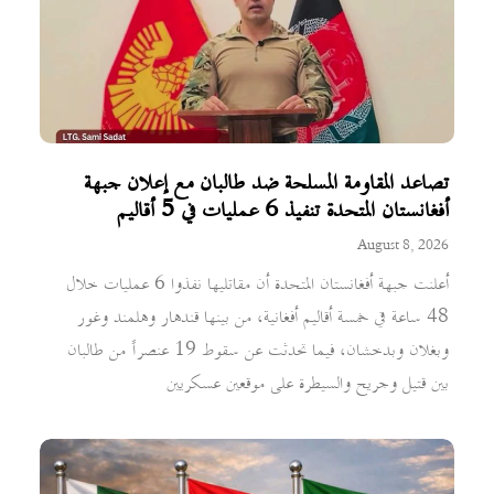
تصاعد المقاومة المسلحة ضد طالبان مع إعلان جبهة
أفغانستان المتحدة تنفيذ 6 عمليات في 5 أقاليم
August 8, 2026
أعلنت جبهة أفغانستان المتحدة أن مقاتليها نفذوا 6 عمليات خلال
48 ساعة في خمسة أقاليم أفغانية، من بينها قندهار وهلمند وغور
وبغلان وبدخشان، فيما تحدثت عن سقوط 19 عنصراً من طالبان
بين قتيل وجريح والسيطرة على موقعين عسكريين