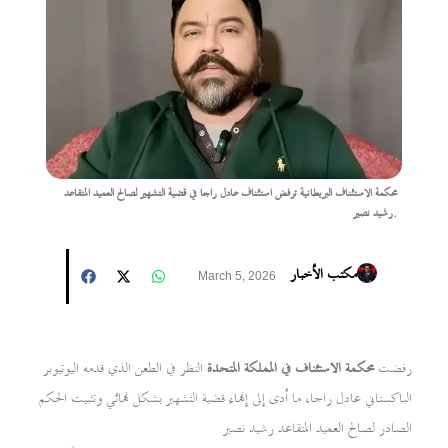
محكمة الاستئناف البريطانية ترفض استئناف عادل راجا في قضية التشهير لصالح العميد المتقاعد
رشيد نصير.
مكتب الأخبار
March 5, 2026
رفضت
محكمة الاستئناف في المملكة المتحدة
النظر في الطعن الذي قدمه اليوتيوبر
الباكستاني عادل راجا، ما أدى إلى إنهاء قضية التشهير بشكل نهائي وتثبيت الحكم
الصادر لصالح العميد المتقاعد رشيد نصير