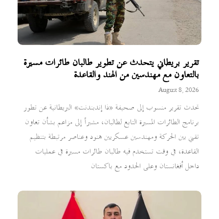
تقرير بريطاني يتحدث عن تطوير طالبان طائرات مسيرة
بالتعاون مع مهندسين من الهند والقاعدة
August 8, 2026
تحدث تقرير منسوب إلى صحيفة «ذا إندبندنت» البريطانية عن تطور
برنامج الطائرات المسيرة التابع لطالبان، مشيراً إلى مزاعم بشأن تعاون
تقني بين الحركة ومهندسين عسكريين هنود وعناصر مرتبطة بتنظيم
القاعدة، في وقت تستخدم فيه طالبان طائرات مسيرة في عمليات
داخل أفغانستان وعلى الحدود مع باكستان