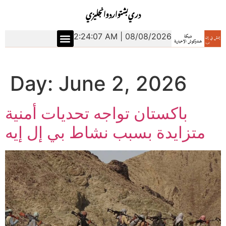
دري
بشتو
اردو
انجليزي
2:24:08 AM | 08/08/2026
Day:
June 2, 2026
باكستان تواجه تحديات أمنية
متزايدة بسبب نشاط بي إل إيه