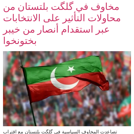
مخاوف في گلگت بلتستان من
محاولات التأثير على الانتخابات
عبر استقدام أنصار من خيبر
بختونخوا
تصاعدت المخاوف السياسية في گلگت بلتستان مع اقتراب