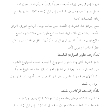
شروط إسرائيل على إيران أصبحت جزءًا رئيسيًا من أي نقاش حول اتفاق
محتمل بين واشنطن وطهران. كما تعتبر إسرائيل أن هذه المطالب ضرورية لمنع
زيادة التهديدات الأمنية
تضع إسرائيل هذا الشرط في المقدمة. فهي تطالب بوقف البرنامج النووي الإيراني
بالكامل. إضافة إلى ذلك، تريد ضمانات تمنع طهران من امتلاك قدرة تصنيع
سلاح نووي مستقبلًا لذلك، ترى تل أبيب أن أي تساهل في هذا الملف يشكل
خطرًا مباشرًا وطويل الأمد
ثانيًا: وقف تطوير الصواريخ الباليستية
يشمل الشرط الثاني وقف تطوير الصواريخ الباليستية. خاصة الصواريخ القادرة
على الوصول لمسافات بعيدة. في المقابل، تعتبر إسرائيل هذه الصواريخ جزءًا
مكملًا لأي قدرة نووية وبالتالي، تنظر إليها كمصدر تهديد أمني مباشر لها ولدول
أخرى في المنطقة
ثالثًا: إنهاء دعم الوكلاء في المنطقة
أما الشرط الثالث، فيتعلق بإنهاء دعم إيران لوكلائها الإقليميين. ويشمل ذلك
الجماعات المسلحة المتحالفة معها في عدة دول كما تؤكد إسرائيل أن استمرار