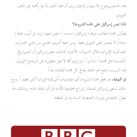
هذا الدعم يزعزع الاستقرار لذلك، ترى أن هذا الملف لا يقل أهمية عن الملف
النووي
لماذا تصر إسرائيل على هذه الشروط؟
تعكس هذه المطالب موقفًا إسرائيليًا متشددًا. فمن جهة، تريد تل أبيب اتفاقًا
شاملًا لا يقتصر على النووي فقط. ومن جهة أخرى، تخشى من تنامي القدرات
العسكرية الإيرانية خلال السنوات الأخيرة كذلك، تعتبر إسرائيل أن الصواريخ
الباليستية تمثل تهديدًا مباشرًا. بل ترى أنها لا تقل خطورة عن البرنامج النووي.
لهذا السبب، تدفع نحو اتفاق يعالج كل هذه الملفات معًا
في النهاية،
قد تجعل هذه الشروط أي مفاوضات أمريكية–إيرانية أكثر تعقيدًا. ومع
ذلك، تسعى إسرائيل لضمان إدراج مخاوفها الأمنية في أي اتفاق قادم. وبذلك، قد
يطول التفاوض وتزداد الضغوط السياسية في المنطقة