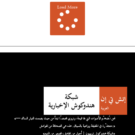
Load More
«نحن نُضخّم الأصوات التي لها قيمة، ونروي قصصًا تبدأ من حيث يصمت التيار السائد —
متجذّرة في الحقيقة وواعية بالسياق. هذه هي الصحافة من الهوامش.»
«شبكة هندوكوش تريبيون | أخبار من الهامش، قصص من المنبع»