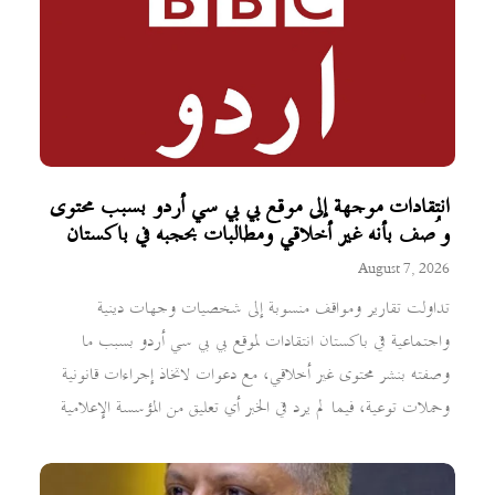
انتقادات موجهة إلى موقع بي بي سي أردو بسبب محتوى
وُصف بأنه غير أخلاقي ومطالبات بحجبه في باكستان
August 7, 2026
تداولت تقارير ومواقف منسوبة إلى شخصيات وجهات دينية
واجتماعية في باكستان انتقادات لموقع بي بي سي أردو بسبب ما
وصفته بنشر محتوى غير أخلاقي، مع دعوات لاتخاذ إجراءات قانونية
وحملات توعية، فيما لم يرد في الخبر أي تعليق من المؤسسة الإعلامية