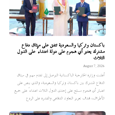
باكستان وتركيا والسعودية تتفق على ميثاق دفاع
مشترك يعتبر أي هجوم على دولة اعتداءً على الدول
الثلاث
August 7, 2026
أعلنت وزارة الخارجية الباكستانية التوصل إلى تقدم مهم في ميثاق
الدفاع المشترك بين باكستان وتركيا والسعودية، والذي ينص على
اعتبار أي هجوم مسلح على إحدى الدول الثلاث اعتداءً على جميع
الأطراف، بهدف تعزيز التعاون الدفاعي والقدرة على الردع