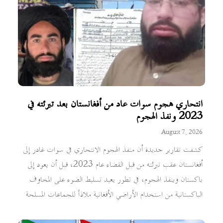
انتحاري هجوم سوات عاد من أفغانستان بعد تبرئته في
2023 ونفذ الهجوم
August 7, 2026
كشفت تقارير جديدة أن منفذ الهجوم الانتحاري في سوات غادر إلى
أفغانستان عقب تبرئته من قبل القضاء عام 2023، قبل أن يعود إلى
باكستان وينفذ الهجوم، في تطور يعيد تسليط الضوء على المخاوف
الباكستانية من استخدام الأراضي الأفغانية ملاذاً للجماعات المسلحة