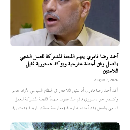
أحمد رضا قادري يتهم اللجنة المشتركة للعمل الشعبي
بالعمل وفق أجندة خارجية ويؤكد دستورية تمثيل
اللاجئين
August 7, 2026
أكد أحمد رضا قادري أن تمثيل اللاجئين في النظام السياسي لآزاد جامو
وكشمير حق دستوري قائم منذ عقود، متهماً اللجنة المشتركة للعمل
الشعبي بالعمل وفق أجندة خارجية ومعارضة حقائق تاريخية ودستورية