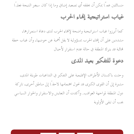
متسائلين عمّا يمكن أن يحققه أي تصعيد إضافي وما إذا كان سيغير النتيجة فعليًا
غياب استراتيجية إنهاء الحرب
كما أبرزوا غياب استراتيجية واضحة لإنهاء الحرب لدى دعاة استمرارها،
مشددين على أن إنهاء الحرب بمسؤولية لا يقل أهمية عن خوضها، وأن غياب خطة
نهائية قد يترك المنطقة في حالة عدم استقرار لأجيال
دعوة للتفكير بعيد المدى
وحثت باكستان الأطراف الإقليمية على التفكير في التداعيات طويلة المدى،
مشيرة إلى أن القوى الكبرى قد تحول اهتمامها لاحقًا إلى مناطق أخرى، تاركة
دول المنطقة لمواجهة العواقب. وأكدت أن التعايش والاستقرار والحوار السياسي
يجب أن تبقى الأولوية