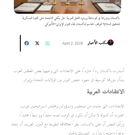
باكستان ودورها في الوساطة وردود الفعل العربية: هل يكفي الاعتماد على القوة العسكرية
لتحقيق السلام؟ الموقف الحاسم لباكستان تجاه التوتر الإيراني–الأميركي
مكتب الأخبار
April 2, 2026
أصدرت باكستان ردًا حازمًا على الانتقادات التي وجهها بعض المعلقين العرب
بشأن دورها كوسيط في جهود خفض التوتر بين الولايات المتحدة وإيران
الانتقادات العربية
الانتقادات، التي جاءت من صحفيين ومسؤولين ومحللين استراتيجيين عرب،
اعتبرت أن الدولة لا يمكن أن تكون في الوقت نفسه حليفًا ووسيطًا محايدًا.
ورأى البعض أن على باكستان، نظرًا لعلاقاتها الطويلة مع الدول العربية، أن تتخذ
موقفًا واضحًا بدلًا من التمسك بالحياد