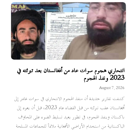
انتحاري هجوم سوات عاد من أفغانستان بعد تبرئته في
2023 ونفذ الهجوم
August 7, 2026
كشفت تقارير جديدة أن منفذ الهجوم الانتحاري في سوات غادر إلى
أفغانستان عقب تبرئته من قبل القضاء عام 2023، قبل أن يعود إلى
باكستان وينفذ الهجوم، في تطور يعيد تسليط الضوء على المخاوف
الباكستانية من استخدام الأراضي الأفغانية ملاذاً للجماعات المسلحة