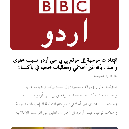
انتقادات موجهة إلى موقع بي بي سي أردو بسبب محتوى
وُصف بأنه غير أخلاقي ومطالبات بحجبه في باكستان
August 7, 2026
تداولت تقارير ومواقف منسوبة إلى شخصيات وجهات دينية
واجتماعية في باكستان انتقادات لموقع بي بي سي أردو بسبب ما
وصفته بنشر محتوى غير أخلاقي، مع دعوات لاتخاذ إجراءات قانونية
وحملات توعية، فيما لم يرد في الخبر أي تعليق من المؤسسة الإعلامية