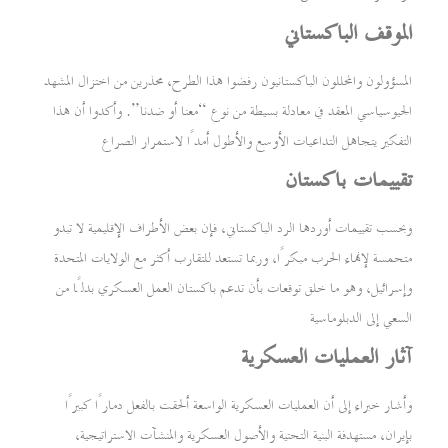
الموقف الباكستاني
المسؤولون والمحللون الباكستانيون رفضوا هذا الطرح، محذرين من اختزال المشهد
الجيوسياسي المعقد في معادلة بسيطة من نوع “معنا أو ضدنا”. وأكدوا أن هذا
التفكير يتجاهل التداعيات الأوسع والأطول أمدًا لاستمرار الصراع
تقييمات باكستان
وبحسب تقييمات أوردها الرد الباكستاني، فإن بعض الأطراف الإقليمية لا تبدو
متحمسة لإنهاء الحرب مبكرًا، وربما تستعد للتقارب أكثر مع الولايات المتحدة
وإسرائيل، وهو ما خلق توقعات بأن تدعم باكستان العمل العسكري بدلًا من
السعي إلى الدبلوماسية
آثار العمليات العسكرية
وأشار خبراء إلى أن العمليات العسكرية الواسعة ألحقت بالفعل دمارًا كبيرًا
بإيران، مستهدفة البنية التحتية والأصول العسكرية والمنشآت الاستراتيجية،