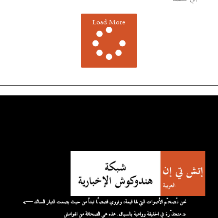
Load More
«نحن نُضخّم الأصوات التي لها قيمة، ونروي قصصًا تبدأ من حيث يصمت التيار السائد —
متجذّرة في الحقيقة وواعية بالسياق. هذه هي الصحافة من الهوامش.»