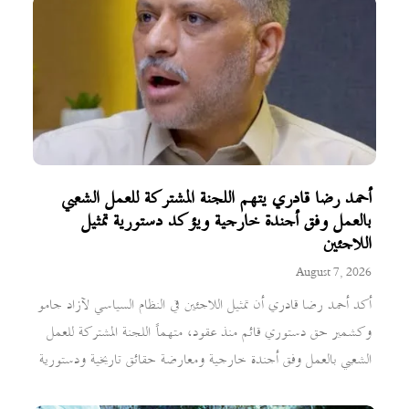
أحمد رضا قادري يتهم اللجنة المشتركة للعمل الشعبي
بالعمل وفق أجندة خارجية ويؤكد دستورية تمثيل
اللاجئين
August 7, 2026
أكد أحمد رضا قادري أن تمثيل اللاجئين في النظام السياسي لآزاد جامو
وكشمير حق دستوري قائم منذ عقود، متهماً اللجنة المشتركة للعمل
الشعبي بالعمل وفق أجندة خارجية ومعارضة حقائق تاريخية ودستورية