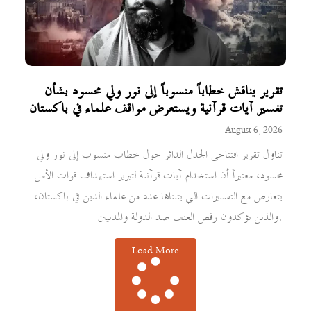
تقرير يناقش خطاباً منسوباً إلى نور ولي محسود بشأن
تفسير آيات قرآنية ويستعرض مواقف علماء في باكستان
August 6, 2026
تناول تقرير افتتاحي الجدل الدائر حول خطاب منسوب إلى نور ولي
محسود، معتبراً أن استخدام آيات قرآنية لتبرير استهداف قوات الأمن
يتعارض مع التفسيرات التي يتبناها عدد من علماء الدين في باكستان،
والذين يؤكدون رفض العنف ضد الدولة والمدنيين.
Load More