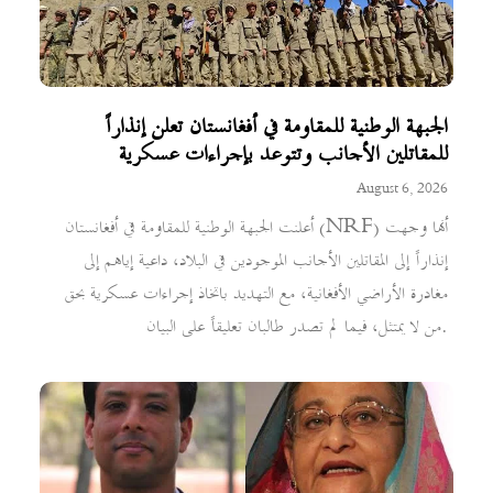
الجبهة الوطنية للمقاومة في أفغانستان تعلن إنذاراً
للمقاتلين الأجانب وتتوعد بإجراءات عسكرية
August 6, 2026
أعلنت الجبهة الوطنية للمقاومة في أفغانستان (NRF) أنها وجهت
إنذاراً إلى المقاتلين الأجانب الموجودين في البلاد، داعية إياهم إلى
مغادرة الأراضي الأفغانية، مع التهديد باتخاذ إجراءات عسكرية بحق
من لا يمتثل، فيما لم تصدر طالبان تعليقاً على البيان.