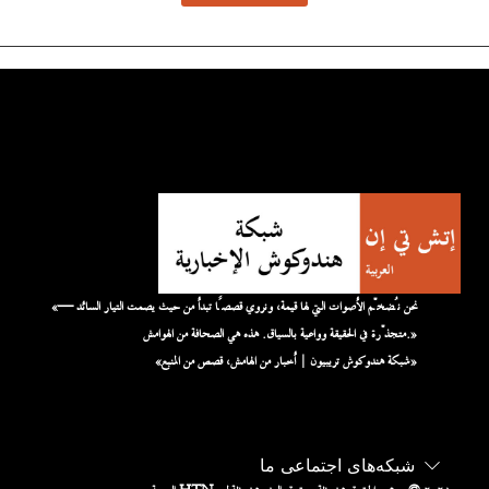
«نحن نُضخّم الأصوات التي لها قيمة، ونروي قصصًا تبدأ من حيث يصمت التيار السائد —
متجذّرة في الحقيقة وواعية بالسياق. هذه هي الصحافة من الهوامش.»
«شبكة هندوكوش تريبيون | أخبار من الهامش، قصص من المنبع»
شبکه‌های اجتماعی ما