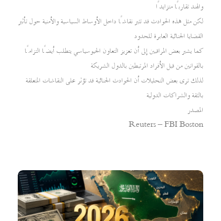
والهند تقاربًا متزايدًا
لكن مثل هذه الحوادث قد تثير نقاشًا داخل الأوساط السياسية والأمنية حول تأثير
القضايا الجنائية العابرة للحدود
كما يشير بعض المراقبين إلى أن تعزيز التعاون الجيوسياسي يتطلب أيضًا التزامًا
بالقوانين من قبل الأفراد المرتبطين بالدول الشريكة
لذلك ترى بعض التحليلات أن الحوادث الجنائية قد تؤثر على النقاشات المتعلقة
بالثقة والشراكات الدولية
المصدر
Reuters – FBI Boston