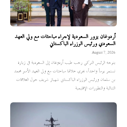
أردوغان يزور السعودية لإجراء مباحثات مع ولي العهد
السعودي ورئيس الوزراء الباكستاني
August 7, 2026
يتوجه الرئيس التركي رجب طيب أردوغان إلى السعودية في زيارة
تستمر يوماً واحداً، يجري خلالها مباحثات مع ولي العهد الأمير محمد
بن سلمان ورئيس الوزراء الباكستاني شهباز شريف حول العلاقات
الثنائية والتطورات الإقليمية