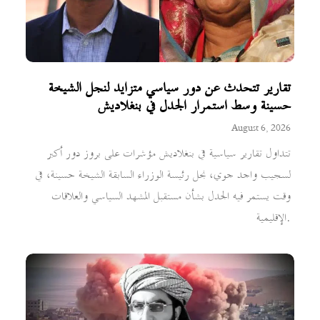
تقارير تتحدث عن دور سياسي متزايد لنجل الشيخة
حسينة وسط استمرار الجدل في بنغلاديش
August 6, 2026
تتداول تقارير سياسية في بنغلاديش مؤشرات على بروز دور أكبر
لسجيب واجد جوي، نجل رئيسة الوزراء السابقة الشيخة حسينة، في
وقت يستمر فيه الجدل بشأن مستقبل المشهد السياسي والعلاقات
الإقليمية.