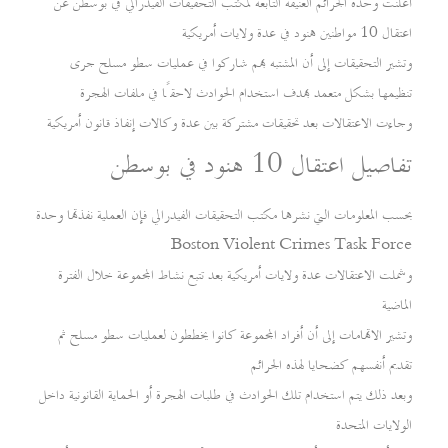
أعلنت وحدة الجرائم العنيفة التابعة لمكتب التحقيقات الفيدرالي في بوسطن عن
اعتقال 10 مواطنين هنود في عدة ولايات أمريكية
وتشير التحقيقات إلى أن المشتبه بهم شاركوا في عمليات سطو مسلح جرى
تنظيمها بشكل متعمد بهدف استخدام الحوادث لاحقًا في ملفات الهجرة
وجاءت الاعتقالات بعد تحقيقات مشتركة بين عدة وكالات إنفاذ قانون أمريكية
تفاصيل اعتقال 10 هنود في بوسطن
بحسب المعلومات التي نشرها مكتب التحقيقات الفيدرالي فإن العملية نفذتها وحدة
Boston Violent Crimes Task Force
وشملت الاعتقالات عدة ولايات أمريكية بعد تتبع نشاط المجموعة خلال الفترة
الماضية
وتشير الاتهامات إلى أن أفراد المجموعة كانوا يخططون لعمليات سطو مسلح ثم
تقديم أنفسهم كضحايا لهذه الجرائم
وبعد ذلك يتم استخدام تلك الحوادث في طلبات الهجرة أو الحماية القانونية داخل
الولايات المتحدة