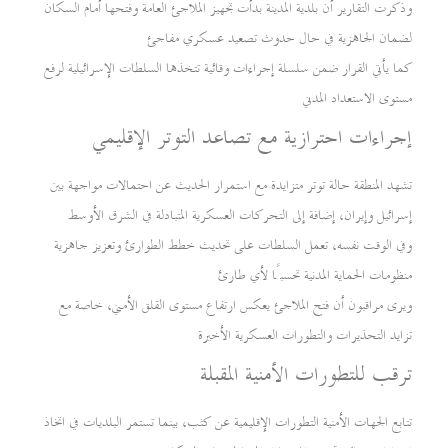
وذكرت التقارير أن بلدية المدينة بدأت تجهيز الملاجئ العامة وفتحها أمام السكان
لضمان الجاهزية في حال حدوث تصعيد عسكري مفاجئ
كما يأتي القرار ضمن سلسلة إجراءات وقائية تتخذها السلطات الإسرائيلية لرفع
مستوى الاستعداد المدني
إجراءات احترازية مع تصاعد التوتر الإقليمي
تشهد المنطقة حالة توتر متزايدة مع استمرار الحديث عن احتمالات مواجهة بين
إسرائيل وإيران، إضافة إلى التحركات العسكرية المتبادلة في الشرق الأوسط
وفي الوقت نفسه، تعمل السلطات على تحديث خطط الطوارئ وتعزيز جاهزية
منظومات الحماية المدنية تحسبًا لأي طارئ
ويرى مراقبون أن فتح الملاجئ يعكس ارتفاع مستوى القلق الأمني، خاصة مع
تزايد التحذيرات والتطورات العسكرية الأخيرة
ترقب للتطورات الأمنية المقبلة
تتابع الجهات الأمنية التطورات الإقليمية عن كثب، بينما تستمر البلديات في اتخاذ