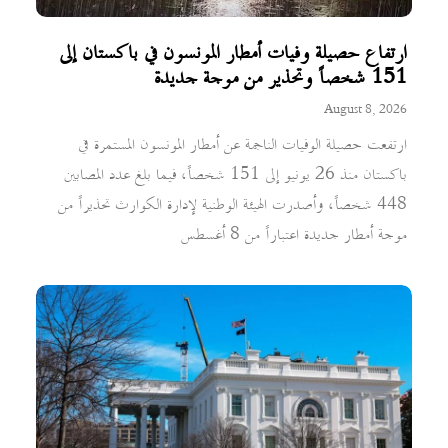
ارتفاع حصيلة وفيات أمطار المونسون في باكستان إلى
151 شخصاً وتحذير من موجة جديدة
August 8, 2026
ارتفعت حصيلة الوفيات الناجمة عن أمطار المونسون المستمرة في
باكستان منذ 26 يونيو إلى 151 شخصاً، فيما بلغ عدد المصابين
448 شخصاً، وأصدرت الهيئة الوطنية لإدارة الكوارث تحذيراً من
موجة أمطار جديدة اعتباراً من 8 أغسطس