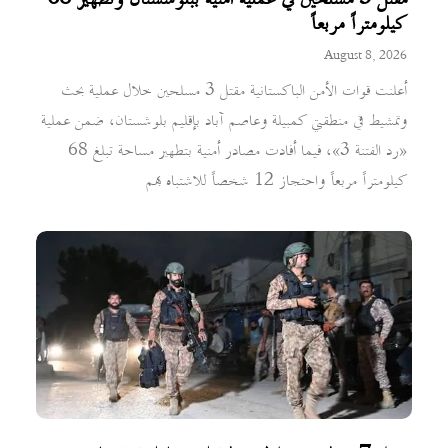
مقتل 3 مسلحين في عملية أمنية ببلوشستان وتطهير 68
كيلومتراً مربعاً
August 8, 2026
أعلنت قوات الأمن الباكستانية مقتل 3 مسلحين خلال عملية بحث
وتمشيط في منطقتي كمبيلة وعاصم آباد بإقليم بلوشستان، ضمن عملية
«رد الفتنة 3»، فيما أفادت مصادر أمنية بتطهير مساحة تبلغ 68
كيلومتراً مربعاً واحتجاز 12 شخصاً للاشتباه بهم