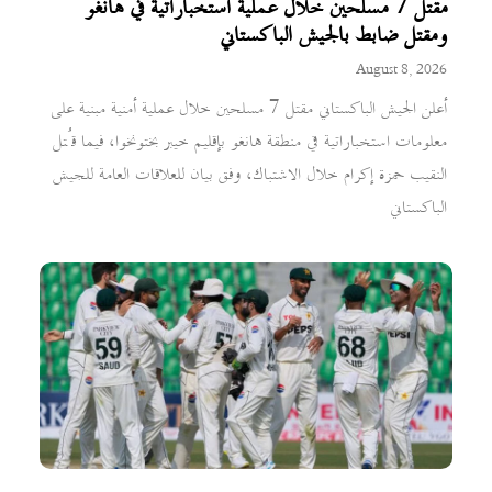
مقتل 7 مسلحين خلال عملية استخباراتية في هانغو
ومقتل ضابط بالجيش الباكستاني
August 8, 2026
أعلن الجيش الباكستاني مقتل 7 مسلحين خلال عملية أمنية مبنية على
معلومات استخباراتية في منطقة هانغو بإقليم خيبر بختونخوا، فيما قُتل
النقيب حمزة إكرام خلال الاشتباك، وفق بيان للعلاقات العامة للجيش
الباكستاني