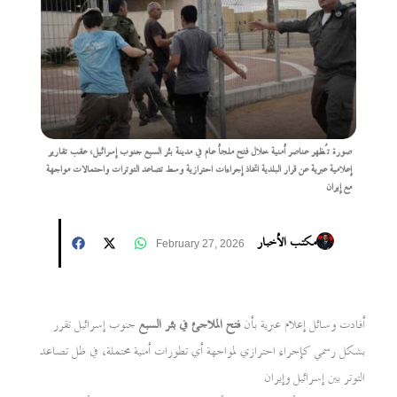
صورة تُظهر عناصر أمنية خلال فتح ملجأ عام في مدينة بئر السبع جنوب إسرائيل، عقب تقارير
إعلامية عبرية عن قرار البلدية اتخاذ إجراءات احترازية وسط تصاعد التوترات واحتمالات مواجهة
مع إيران
مكتب الأخبار
February 27, 2026
أفادت وسائل إعلام عبرية بأن
فتح الملاجئ في بئر السبع
جنوب إسرائيل تقرر
بشكل رسمي كإجراء احترازي لمواجهة أي تطورات أمنية محتملة، في ظل تصاعد
التوتر بين إسرائيل وإيران