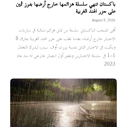
باكستان تنهي سلسلة هزائمها خارج أرضها بفوز ثمين
على جزر الهند الغربية
August 8, 2026
أنهى المنتخب الباكستاني سلسلة من ثماني هزائم متتالية في مباريات
الاختبار خارج أرضه، بعدما تغلب على جزر الهند الغربية بفارق 8
ويكيت في الاختبار الثاني بمدينة بورت أوف سبين، ليدرك التعادل
1-1 في سلسلة الاختبارين ويحقق أول انتصار خارجي له منذ عام
2023