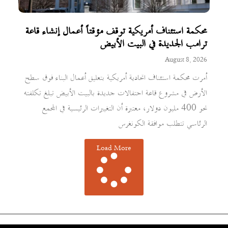
محكمة استئناف أمريكية توقف مؤقتاً أعمال إنشاء قاعة
ترامب الجديدة في البيت الأبيض
August 8, 2026
أمرت محكمة استئناف اتحادية أمريكية بتعليق أعمال البناء فوق سطح
الأرض في مشروع قاعة احتفالات جديدة بالبيت الأبيض تبلغ تكلفته
نحو 400 مليون دولار، معتبرة أن التغييرات الرئيسية في المجمع
الرئاسي تتطلب موافقة الكونغرس
Load More