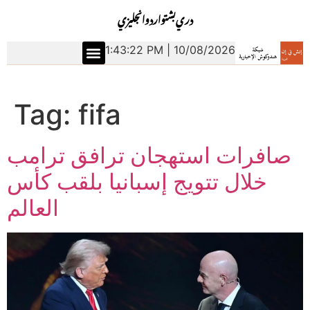
دري
بشتو
اردو
انجليزي
1:43:23 PM | 10/08/2026
Tag:
fifa
صافرات استهجان ترافق ترامب
خلال تتويج إسبانيا بلقب كأس
العالم