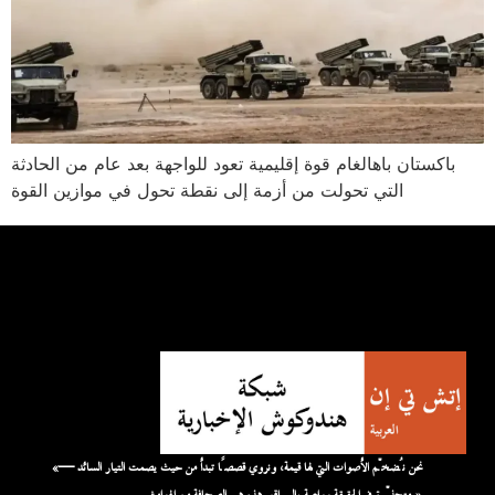
باكستان باهالغام قوة إقليمية تعود للواجهة بعد عام من الحادثة
التي تحولت من أزمة إلى نقطة تحول في موازين القوة
«نحن نُضخّم الأصوات التي لها قيمة، ونروي قصصًا تبدأ من حيث يصمت التيار السائد —