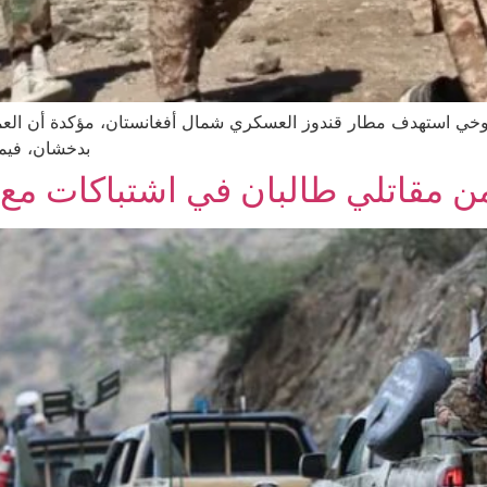
اروخي استهدف مطار قندوز العسكري شمال أفغانستان، مؤكدة أن العم
بدخشان، فيما
 مقاتلي طالبان في اشتباكات مع