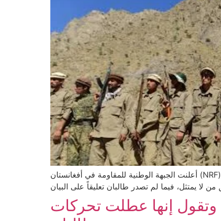
أعلنت الجبهة الوطنية للمقاومة في أفغانستان (NRF) أنها وجهت إنذاراً إلى المقاتلين الأجانب الموجودين في البلاد، داعية إياهم إلى مغادرة الأراضي الأفغانية، مع التهديد باتخاذ
ي وتقول إنها عطلت تحركات