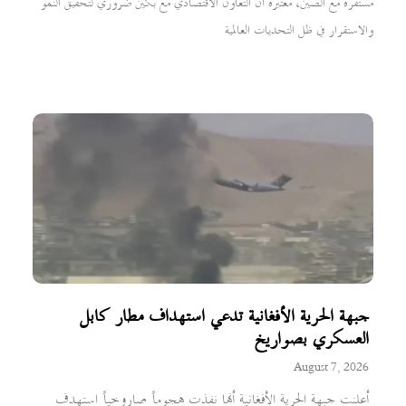
مستقرة مع الصين، معتبرة أن التعاون الاقتصادي مع بكين ضروري لتحقيق النمو
والاستقرار في ظل التحديات العالمية
جبهة الحرية الأفغانية تدعي استهداف مطار كابل
العسكري بصواريخ
August 7, 2026
أعلنت جبهة الحرية الأفغانية أنها نفذت هجوماً صاروخياً استهدف