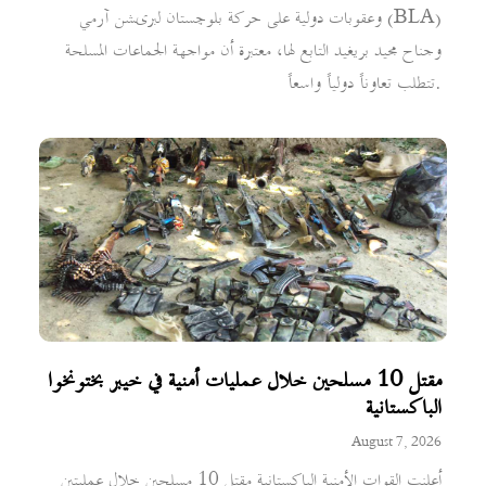
وعقوبات دولية على حركة بلوچستان لبریشن آرمي (BLA)
وجناح مجيد بريغيد التابع لها، معتبرة أن مواجهة الجماعات المسلحة
تتطلب تعاوناً دولياً واسعاً.
مقتل 10 مسلحين خلال عمليات أمنية في خيبر بختونخوا
الباكستانية
August 7, 2026
أعلنت القوات الأمنية الباكستانية مقتل 10 مسلحين خلال عمليتين