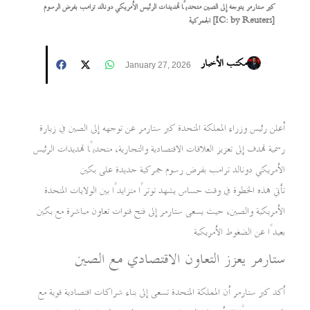
كير ستارمر يتوجه إلى الصين متحديًا تهديدات الرئيس الأمريكي دونالد ترامب بفرض الرسوم
الجمركية [IC: by Reuters]
مكتب الأخبار
January 27, 2026
أعلن رئيس وزراء المملكة المتحدة كير ستارمر عن توجهه إلى الصين في زيارة
رسمية تهدف إلى تعزيز العلاقات الاقتصادية والتجارية، متحديًا تهديدات الرئيس
الأمريكي دونالد ترامب بفرض رسوم جمركية جديدة على بكين
تأتي هذه الخطوة في وقت حساس يشهد توترًا متزايدًا بين الولايات المتحدة
الأمريكية والصين، حيث يسعى ستارمر إلى فتح قنوات تعاون مباشرة مع بكين
بعيدًا عن الضغوط الأمريكية
ستارمر يعزز التعاون الاقتصادي مع الصين
أكد كير ستارمر أن المملكة المتحدة تسعى إلى بناء شراكات اقتصادية قوية مع