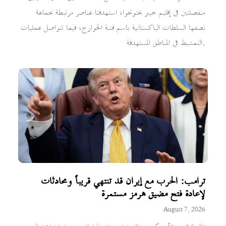
منفصلتين في إقليم خيبر بختونخوا، استهدفتا عناصر مرتبطة بجماعة
تصفها السلطات الباكستانية باسم فتنة الخوارج، فيما تتواصل عمليات
التمشيط في المناطق المستهدفة.
ترامب: الحرب مع إيران قد تنتهي قريباً ومحادثات
لإعادة فتح مضيق هرمز مستمرة
August 7, 2026