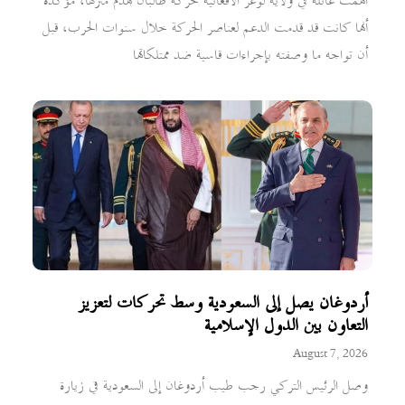
اتهمت عائلة في ولاية لوغر الأفغانية حركة طالبان بهدم منزلها، مؤكدة
أنها كانت قد قدمت الدعم لعناصر الحركة خلال سنوات الحرب، قبل
أن تواجه ما وصفته بإجراءات قاسية ضد ممتلكاتها
أردوغان يصل إلى السعودية وسط تحركات لتعزيز
التعاون بين الدول الإسلامية
August 7, 2026
وصل الرئيس التركي رجب طيب أردوغان إلى السعودية في زيارة