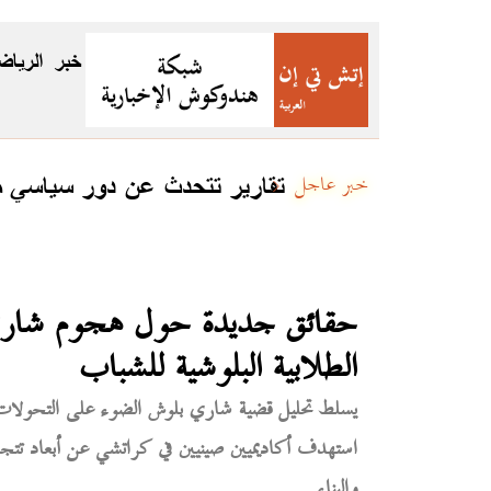
خبر
الرياض
كستان
تقارير تتحدث عن دور سياسي مت
خبر عاجل
حقائق جديدة حول هجوم شاري 
الطلابية البلوشية للشباب
يسلط تحليل قضية شاري بلوش الضوء على التحولات 
استهدف أكاديميين صينيين في كراتشي عن أبعاد تتجاوز 
والبناء