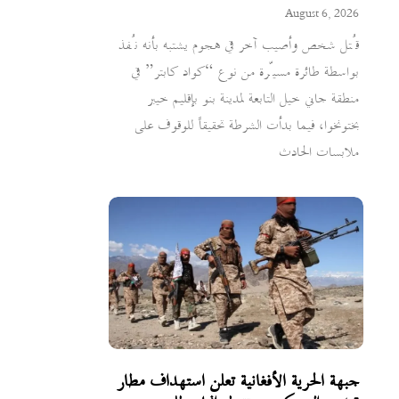
August 6, 2026
قُتل شخص وأصيب آخر في هجوم يشتبه بأنه نُفذ
بواسطة طائرة مسيّرة من نوع “كواد كابتر” في
منطقة جاني خيل التابعة لمدينة بنو بإقليم خيبر
بختونخوا، فيما بدأت الشرطة تحقيقاً للوقوف على
ملابسات الحادث
جبهة الحرية الأفغانية تعلن استهداف مطار