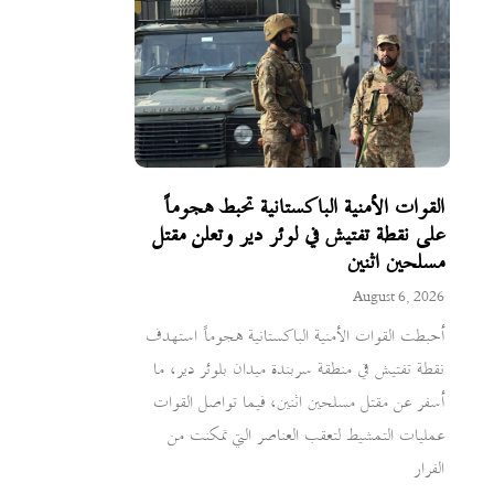
القوات الأمنية الباكستانية تحبط هجوماً
على نقطة تفتيش في لوئر دير وتعلن مقتل
مسلحين اثنين
August 6, 2026
أحبطت القوات الأمنية الباكستانية هجوماً استهدف
نقطة تفتيش في منطقة سربندة ميدان بلوئر دير، ما
أسفر عن مقتل مسلحين اثنين، فيما تواصل القوات
عمليات التمشيط لتعقب العناصر التي تمكنت من
الفرار