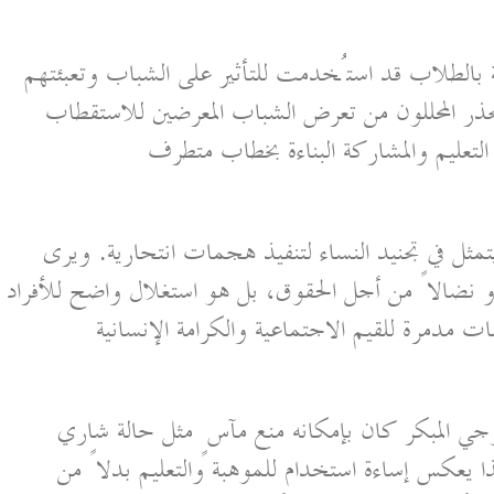
طة بالطلاب قد استُخدمت للتأثير على الشباب وتعبئتهم
ذر المحللون من تعرض الشباب المعرضين للاستقطاب
التعليم والمشاركة البناءة بخطاب متطرف
ق يتمثل في تجنيد النساء لتنفيذ هجمات انتحارية. ويرى
و نضالاً من أجل الحقوق، بل هو استغلال واضح للأفراد
ت مدمرة للقيم الاجتماعية والكرامة الإنسانية
لوجي المبكر كان بإمكانه منع مآسٍ مثل حالة شاري
عكس إساءة استخدام للموهبة والتعليم بدلاً من