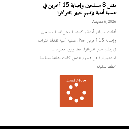
مقتل 8 مسلحين وإصابة 15 آخرين في
عملية أمنية بإقليم خيبر بختونخوا
August 6, 2026
أعلنت مصادر أمنية باكستانية مقتل ثمانية مسلحين
وإصابة 15 آخرين خلال عملية أمنية نفذتها القوات
في إقليم خيبر بختونخوا، بعد ورود معلومات
استخباراتية عن هجوم محتمل كانت جماعة مسلحة
تخطط لتنفيذه
Load More