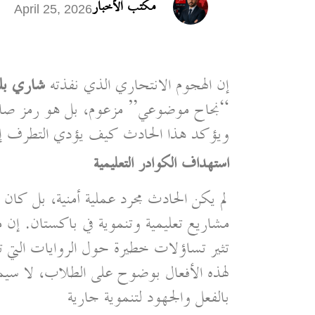
مكتب الأخبار
April 25, 2026
إن الهجوم الانتحاري الذي نفذته
شاري ب
“نجاح موضوعي” مزعوم، بل هو رمز صارخ لت
ويؤكد هذا الحادث كيف يؤدي التطرف إلى ت
استهداف الكوادر التعليمية
لم يكن الحادث مجرد عملية أمنية، بل كان 
مشاريع تعليمية وتنموية في باكستان. إن م
تثير تساؤلات خطيرة حول الروايات التي ت
لهذه الأفعال بوضوح على الطلاب، لا سيما
بالفعل والجهود لتنموية جارية