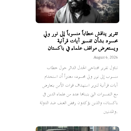
تقرير يناقش خطاباً منسوباً إلى نور ولي
محسود بشأن تفسير آيات قرآنية
ويستعرض مواقف علماء في باكستان
August 6, 2026
تناول تقرير افتتاحي الجدل الدائر حول خطاب
منسوب إلى نور ولي محسود، معتبراً أن استخدام
آيات قرآنية لتبرير استهداف قوات الأمن يتعارض
مع التفسيرات التي يتبناها عدد من علماء الدين في
باكستان، والذين يؤكدون رفض العنف ضد الدولة
والمدنيين.