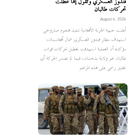
قندوز العسكري وتقول إنها عطلت
تحركات طالبان
August 6, 2026
أعلنت جبهة الحرية الأفغانية تنفيذ هجوم صاروخي
استهدف مطار قندوز العسكري شمال أفغانستان،
مؤكدة أن العملية استهدفت تعطيل تحركات قوات
طالبان نحو ولاية بدخشان، فيما لم تصدر الحركة أي
تعليق رسمي على هذه المزاعم