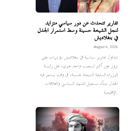
تقارير تتحدث عن دور سياسي متزايد
لنجل الشيخة حسينة وسط استمرار الجدل
في بنغلاديش
August 6, 2026
تتداول تقارير سياسية في بنغلاديش مؤشرات على
بروز دور أكبر لسجيب واجد جوي، نجل رئيسة
الوزراء السابقة الشيخة حسينة، في وقت يستمر فيه
الجدل بشأن مستقبل المشهد السياسي والعلاقات
الإقليمية.