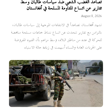
تصاعد الغضب الشعبي ضد سياسات طالبان وسط
تقارير عن اتساع المقاومة المسلحة في أفغانستان
August 8, 2026
تشهد أفغانستان تصاعداً في الانتقادات الموجهة إلى سياسات طالبان،
بالتزامن مع تقارير تتحدث عن اتساع نشاط جماعات مسلحة مناهضة
للحركة في عدد من مناطق البلاد، وسط مزاعم بأن القيود المفروضة
على الحريات العامة والنساء أسهمت في زيادة حالة الاستياء