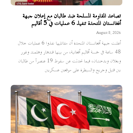
تصاعد المقاومة المسلحة ضد طالبان مع إعلان جبهة
أفغانستان المتحدة تنفيذ 6 عمليات في 5 أقاليم
August 8, 2026
أعلنت جبهة أفغانستان المتحدة أن مقاتليها نفذوا 6 عمليات خلال
48 ساعة في خمسة أقاليم أفغانية، من بينها قندهار وهلمند وغور
وبغلان وبدخشان، فيما تحدثت عن سقوط 19 عنصراً من طالبان
بين قتيل وجريح والسيطرة على موقعين عسكريين