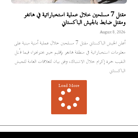
مقتل 7 مسلحين خلال عملية استخباراتية في هانغو
ومقتل ضابط بالجيش الباكستاني
August 8, 2026
أعلن الجيش الباكستاني مقتل 7 مسلحين خلال عملية أمنية مبنية على
معلومات استخباراتية في منطقة هانغو بإقليم خيبر بختونخوا، فيما قُتل
النقيب حمزة إكرام خلال الاشتباك، وفق بيان للعلاقات العامة للجيش
الباكستاني
Load More