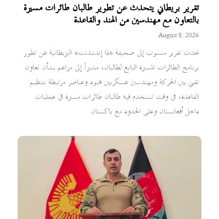
تقرير بريطاني يتحدث عن تطوير طالبان طائرات مسيرة
بالتعاون مع مهندسين من الهند والقاعدة
August 8, 2026
تحدث تقرير منسوب إلى صحيفة «ذا إندبندنت» البريطانية عن تطور
برنامج الطائرات المسيرة التابع لطالبان، مشيراً إلى مزاعم بشأن تعاون
تقني بين الحركة ومهندسين عسكريين هنود وعناصر مرتبطة بتنظيم
القاعدة، في وقت تستخدم فيه طالبان طائرات مسيرة في عمليات
داخل أفغانستان وعلى الحدود مع باكستان