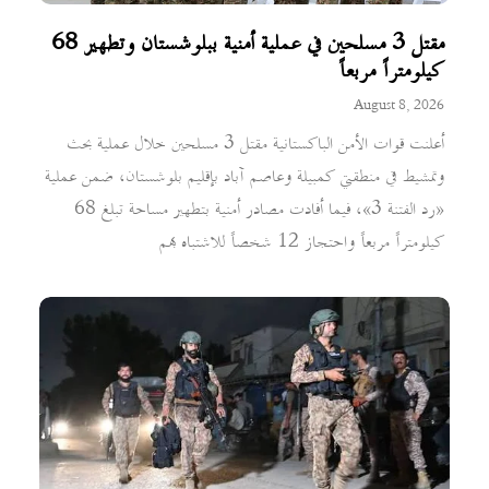
مقتل 3 مسلحين في عملية أمنية ببلوشستان وتطهير 68
كيلومتراً مربعاً
August 8, 2026
أعلنت قوات الأمن الباكستانية مقتل 3 مسلحين خلال عملية بحث
وتمشيط في منطقتي كمبيلة وعاصم آباد بإقليم بلوشستان، ضمن عملية
«رد الفتنة 3»، فيما أفادت مصادر أمنية بتطهير مساحة تبلغ 68
كيلومتراً مربعاً واحتجاز 12 شخصاً للاشتباه بهم