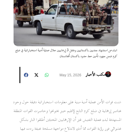
انباء عن استشهاد جنديين باكستانيين ومقتل 3 إرهابيين خلال عملية أمنية استخباراتية في ضلع
كرم ضمن جهود تأمين خط حدود باكستان أفغانستان
مكتب الأخبار
May 15, 2026
شنت قوات الأمن عملية أمنية مبنية على معلومات استخباراتية دقيقة حول وجود
عناصر إرهابية في ضلع كرم التابع لإقليم خيبر بختونخوا وحاصرت القوات المنطقة
المستهدفة لبدء عملية التفتيش غير أن الإرهابيين المختبئين أطلقوا النار بشكل
عشوائي فور رؤية القوات مما أدى لاندلاع مواجهة مسلحة عنيفة ردت فيها