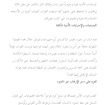
الوحدات الأمنية بقوة وحزم وأسفر تبادل إطلاق النار المكثف عن مقتل ثلاثة
إرهابيين تم التحفظ على جثثهم كما ضبطت القوات كميات كبيرة من الأسلحة
الحديثة والذخيرة والمتفجرات التي كانت بحوزتهم
التضحيات والإجراءات الأمنية المكثفة
قدم اثنان من جنود الجيش الباكستاني أرواحهم فداء للوطن خلال هذه العملية
البطولية دفاعاً عن أمن واستقرار البلاد وفور انتهاء المواجهة فرضت القوات طوقاً
أمنياً مشدداً حول المنطقة واستدعت تعزيزات إضافية لضمان السيطرة الكاملة
وأكدت المصادر العسكرية استمرار عمليات التطهير والتمشيط حتى التأكد من
القضاء على كافة الميسرين والمخربين المحتملين في المنطقة لضمان عدم عودة
النشاط الإرهابي إليها مجدداً
العزم على دحر الإرهاب عبر الحدود
كثفت قوات الأمن عملياتها في ضلع كرم مؤخراً لملاحقة المجموعات التي تحاول
التسلل عبر خط حدود باكستان أفغانستان لزعزعة الأمن القومي وأوضح