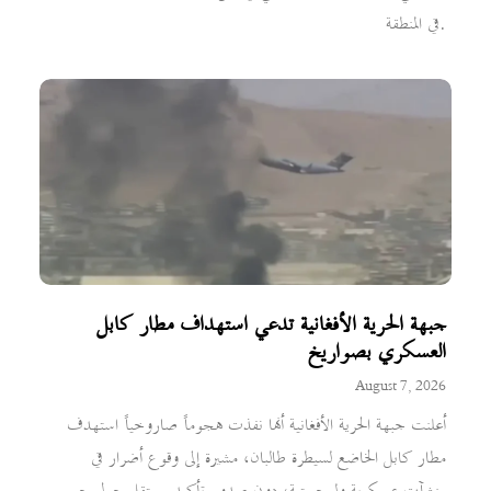
في المنطقة.
جبهة الحرية الأفغانية تدعي استهداف مطار كابل
العسكري بصواريخ
August 7, 2026
أعلنت جبهة الحرية الأفغانية أنها نفذت هجوماً صاروخياً استهدف
مطار كابل الخاضع لسيطرة طالبان، مشيرة إلى وقوع أضرار في