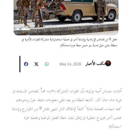
مقتل 9 من العناصر الإرهابية وإصابة آخر في عملية استخباراتية مشتركة للقوات الأمنية في
منطقة جاني خيل بمدينة بنو ضمن خطة عزم استحكام
مكتب الأخبار
May 14, 2026
أفادت مصادر أمنية موثوقة بأن القوات المشتركة داهمت مخبأً للعناصر المسلحة في
قرية شاد خان كلہ التابعة لمنطقة بنو بعد تلقي معلومات دقيقة حول وجودهم
كما شهدت العملية تبادلاً كثيفاً لإطلاق النار انتهى بمقتل 9 من الخوارج وإصابة
عنصر آخر بجروح خطيرة في إطار تنفيذ خطة العمل الوطنية وعملية عزم
استحكام