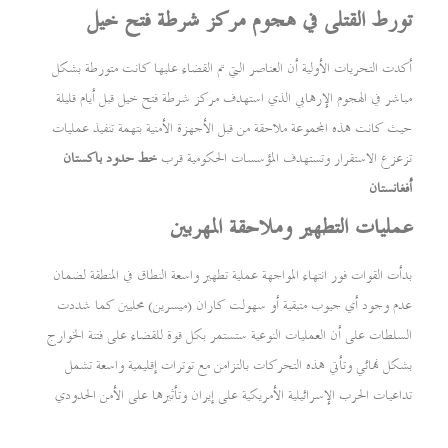
تورط القتلى في هجوم مركز شرطة فتح خيل
أكدت التحريات الأولية أن العناصر التي تم القضاء عليها كانت متورطة بشكل
مباشر في الهجوم الإرهابي الذي استهدف مركز شرطة فتح خيل قبل أيام قليلة
حيث كانت هذه المجموعة ملاحقة من قبل الأجهزة الأمنية بتهمة تنفيذ عمليات
تزعزع الاستقرار وتستهدف المؤسسات الحكومية قرب
خط حدود باكستان
أفغانستان
عمليات التطهير وملاحقة المهربين
بدأت القوات فور انتهاء المواجهة عملية تطهير واسعة النطاق في المنطقة لضمان
عدم وجود أي جيوب متبقية أو سهولت كاران (ميسرين) محليين كما شددت
السلطات على أن العمليات النوعية ستستمر بكل قوة للقضاء على فتنة الخوارج
بشكل نهائي وتأتي هذه التحركات بالتزامن مع توترات إقليمية واسعة تشمل
تداعيات الحرب الإسرائيلية الأمريكية على إيران وتأثيرها على الأمن الحدودي