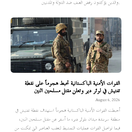
والذين يؤكدون رفض العنف ضد الدولة والمدنيين.
القوات الأمنية الباكستانية تحبط هجوماً على نقطة
تفتيش في لوئر دير وتعلن مقتل مسلحين اثنين
August 6, 2026
أحبطت القوات الأمنية الباكستانية هجوماً استهدف نقطة تفتيش في
منطقة سربندة ميدان بلوئر دير، ما أسفر عن مقتل مسلحين اثنين،
فيما تواصل القوات عمليات التمشيط لتعقب العناصر التي تمكنت من