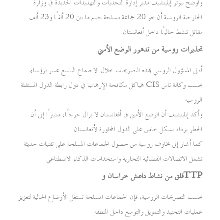
وأوضح بيوتر إيليتشيف مدير إدارة التحديات والتهديدات الجديدة في وزارة
الخارجية الروسية أن نحو 20 جماعة مسلحة تضم ما بين 20 ألفًا و23 ألف
مقاتل تنشط حاليًا داخل أفغانستان
تحذيرات روسية من تدهور الوضع الأمني
أدلى المسؤول الروسي بهذه التصريحات خلال الاجتماع التاسع عشر لرؤساء
هياكل مكافحة الإرهاب في دول رابطة الدول المستقلة CIS بحسب وكالة تاس
الروسية
وأكد إيليتشيف أن الوضع الأمني في أفغانستان لا يزال حرجًا، مشيرًا إلى أن
الخطر يزداد بشكل خاص على الدول المجاورة لأفغانستان
كما أشار إلى مخاوف روسية من حصول الجماعات المسلحة على تقنيات حديثة
تشمل الاتصالات الفضائية التجارية واستخدامات الذكاء الاصطناعي
قلق من نشاط داعش خراسان وTTP
بحسب التصريحات الروسية، فإن الجماعات المسلحة تستغل الأوضاع الحالية لتعزيز
عمليات التجنيد والتمويل والتوسع داخل المنطقة