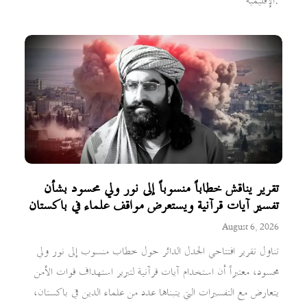
الإقليمية.
تقرير يناقش خطاباً منسوباً إلى نور ولي محسود بشأن
تفسير آيات قرآنية ويستعرض مواقف علماء في باكستان
August 6, 2026
تناول تقرير افتتاحي الجدل الدائر حول خطاب منسوب إلى نور ولي
محسود، معتبراً أن استخدام آيات قرآنية لتبرير استهداف قوات الأمن
يتعارض مع التفسيرات التي يتبناها عدد من علماء الدين في باكستان،