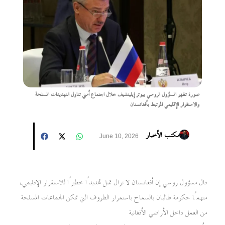
صورة تظهر المسؤول الروسي بيوتر إيليتشيف خلال اجتماع أمني تناول التهديدات المسلحة
والاستقرار الإقليمي المرتبط بأفغانستان
مكتب الأخبار
June 10, 2026
قال مسؤول روسي إن أفغانستان لا تزال تمثل تهديدًا خطيرًا للاستقرار الإقليمي،
متهمًا حكومة طالبان بالسماح باستمرار الظروف التي تمكن الجماعات المسلحة
من العمل داخل الأراضي الأفغانية