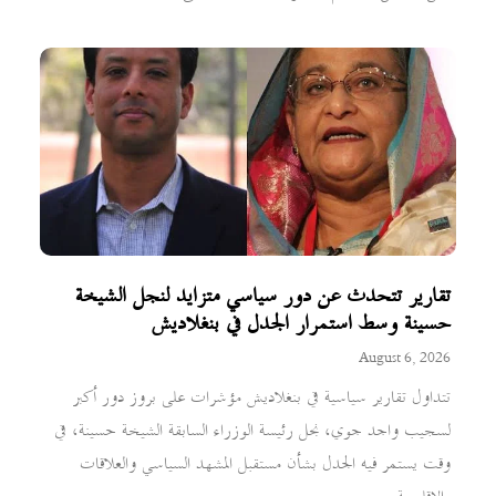
تقارير تتحدث عن دور سياسي متزايد لنجل الشيخة
حسينة وسط استمرار الجدل في بنغلاديش
August 6, 2026
تتداول تقارير سياسية في بنغلاديش مؤشرات على بروز دور أكبر
لسجيب واجد جوي، نجل رئيسة الوزراء السابقة الشيخة حسينة، في
وقت يستمر فيه الجدل بشأن مستقبل المشهد السياسي والعلاقات