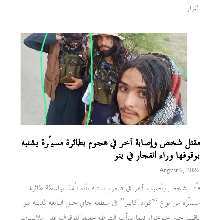
الفرار
مقتل شخص وإصابة آخر في هجوم بطائرة مسيّرة يشتبه
بوقوفها وراء انفجار في بنو
August 6, 2026
قُتل شخص وأصيب آخر في هجوم يشتبه بأنه نُفذ بواسطة طائرة
مسيّرة من نوع “كواد كابتر” في منطقة جاني خيل التابعة لمدينة بنو
بإقليم خيبر بختونخوا، فيما بدأت الشرطة تحقيقاً للوقوف على ملابسات