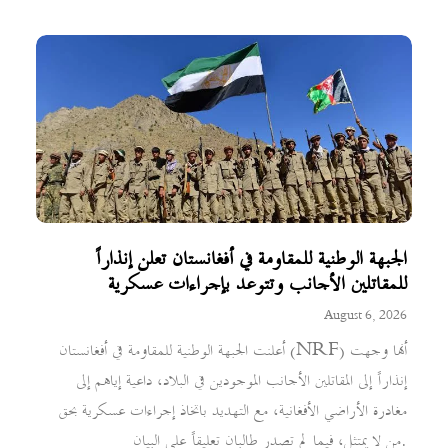
الجبهة الوطنية للمقاومة في أفغانستان تعلن إنذاراً
للمقاتلين الأجانب وتتوعد بإجراءات عسكرية
August 6, 2026
أعلنت الجبهة الوطنية للمقاومة في أفغانستان (NRF) أنها وجهت
إنذاراً إلى المقاتلين الأجانب الموجودين في البلاد، داعية إياهم إلى
مغادرة الأراضي الأفغانية، مع التهديد باتخاذ إجراءات عسكرية بحق
من لا يمتثل، فيما لم تصدر طالبان تعليقاً على البيان.