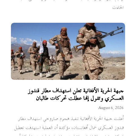
الحادث
جبهة الحرية الأفغانية تعلن استهداف مطار قندوز
العسكري وتقول إنها عطلت تحركات طالبان
August 6, 2026
أعلنت جبهة الحرية الأفغانية تنفيذ هجوم صاروخي استهدف مطار
قندوز العسكري شمال أفغانستان، مؤكدة أن العملية استهدفت تعطيل