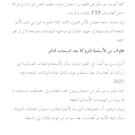
كما أعربت موسكو عن قلقها من استمرار وجود تنظيم داعش خراسان وحركة
طالبان باكستان TTP داخل أفغانستان
وفي جلسة سابقة بمجلس الأمن الدولي، قالت نائبة المندوب الروسي لدى الأمم
المتحدة آنا يفستينييفا إن جهود طالبان في مواجهة التهديدات المسلحة لا تزال غير
كافية
مخاوف من الأسلحة المتروكة بعد انسحاب الناتو
أشارت روسيا أيضًا إلى القلق المتزايد بشأن الأسلحة والمعدات العسكرية التي
تُركت في أفغانستان بعد انسحاب قوات الناتو بقيادة الولايات المتحدة عام
2021
كما حذرت موسكو من احتمال وصول هذه المعدات إلى الجماعات المسلحة، ما
قد يزيد من التهديدات الأمنية في المنطقة
ويرى مراقبون أن التصريحات الروسية الأخيرة تعكس استمرار المخاوف الدولية
بشأن البيئة الأمنية في أفغانستان بعد سنوات من عودة طالبان إلى السلطة