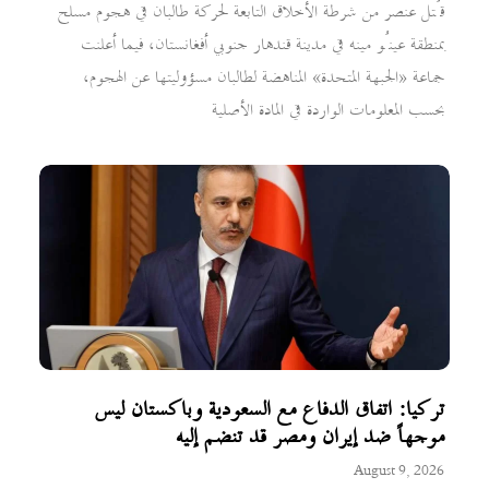
قُتل عنصر من شرطة الأخلاق التابعة لحركة طالبان في هجوم مسلح
بمنطقة عينُو مينه في مدينة قندهار جنوبي أفغانستان، فيما أعلنت
جماعة «الجبهة المتحدة» المناهضة لطالبان مسؤوليتها عن الهجوم،
بحسب المعلومات الواردة في المادة الأصلية
تركيا: اتفاق الدفاع مع السعودية وباكستان ليس
موجهاً ضد إيران ومصر قد تنضم إليه
August 9, 2026