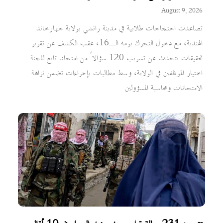
August 9, 2026
تصاعدت احتجاجات طلابية في مدينة رانشي بولاية جهارخاند
الهندية، مع دخول التحرك يومه الـ16، عقب الكشف عن تقرير
تحقيقات يتحدث عن تسريب 120 سؤالاً من امتحان تابع للجنة
اختيار الموظفين في الولاية، وسط مطالبات بإجراءات تضمن نزاهة
الامتحانات ومحاسبة المسؤولين