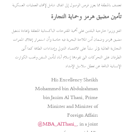
تعصف بالمنطقة مما يعزز فرص الوصول إلى اتفاق شامل لإنهاء العمليات العسكرية
تأمين مضيق هرمز وحماية التجارة
اتفق وزيرا خارجية البلدين على أهمية المقترحات الباكستانية المتعلقة بإعادة تشغيل
مضيق هرمز وضمان أمن الملاحة البحرية فيه خاصة وأن استمرار إغلاق الممرات
التجارية العالمية يؤثر سلباً على الاقتصاد الدولي وإمدادات الطاقة كما أثنى
الطرفان على التحركات التي تقودها إسلام آباد لتأمين السفن وتجنب الكوارث
الإنسانية الناتجة عن تعطل سلاسل الإمداد
His Excellency Sheikh
Mohammed bin Abdulrahman
bin Jassim Al Thani, Prime
Minister and Minister of
Foreign Affairs
@MBA_AlThani_
, in a joint