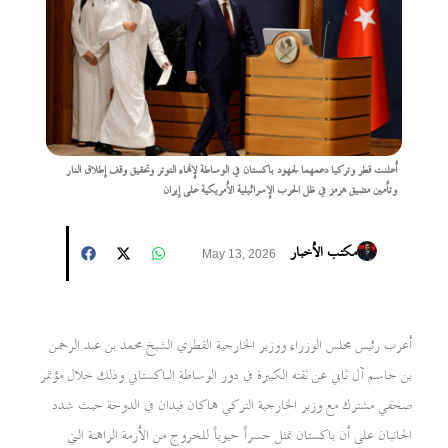
أعلنت قطر وتركيا دعمهما لجهود باكستان في الوساطة لإنهاء التوتر وتحقيق وقف إطلاق النار
وتأمين مضيق هرمز في ظل الحرب الإسرائيلية الأمريكية على إيران
مكتب الأخبار
May 13, 2026
أعرب رئيس مجلس الوزراء ووزير الخارجية القطري الشيخ محمد بن عبد الرحمن
بن جاسم آل ثاني عن ثقته الكبيرة في دور الوساطة الباكستاني وذلك خلال مؤتمر
صحفي مشترك مع وزير الخارجية التركي هاكان فيدان في الدوحة حيث شدد
الجانبان على أن باكستان تمثل جسراً حيوياً للخروج من الأزمة الراهنة التي