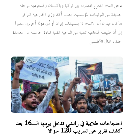
دخل اتفاق الدفاع المشترك بين تركيا وباكستان والسعودية مرحلة
جديدة من الترتيبات المؤسسية، بعدما أكد وزير الخارجية التركي
هاكان فيدان أن الاتفاق لا يستهدف إيران أو أي دولة أخرى، مشيراً
إلى أن طبيعته الدفاعية تشبه من الناحية الفنية المادة الخامسة من معاهدة
حلف شمال الأطلسي
احتجاجات طلابية في رانشي تدخل يومها الـ16 بعد
كشف تقرير عن تسريب 120 سؤالاً