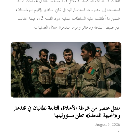
أعلنت السلطات الباكستانية مقتل 15 مسلحاً خلال عمليات أمنية
استندت إلى معلومات استخباراتية في ثماني مناطق بإقليم بلوشستان،
ضمن ما أطلقت عليه السلطات عملية «رد الفتنة 3»، فيما تحدثت
عن ضبط أسلحة وذخائر ومواد متفجرة خلال العمليات
مقتل عنصر من شرطة الأخلاق التابعة لطالبان في قندهار
و«الجبهة المتحدة» تعلن مسؤوليتها
August 9, 2026