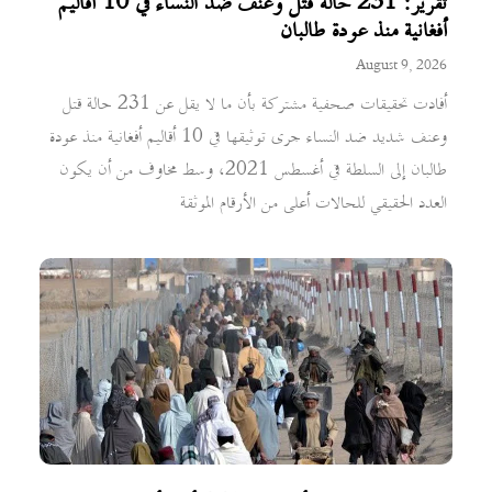
تقرير: 231 حالة قتل وعنف ضد النساء في 10 أقاليم
أفغانية منذ عودة طالبان
August 9, 2026
أفادت تحقيقات صحفية مشتركة بأن ما لا يقل عن 231 حالة قتل
وعنف شديد ضد النساء جرى توثيقها في 10 أقاليم أفغانية منذ عودة
طالبان إلى السلطة في أغسطس 2021، وسط مخاوف من أن يكون
العدد الحقيقي للحالات أعلى من الأرقام الموثقة