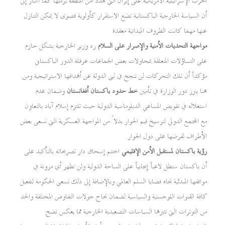
الحرب الإسرائيلية الأمريكية على إيران التي تهدد أمن المنطقة برمتها كما أشار إلى
أن السياسة الخارجية الباكستانية تضع الاستقرار كأولوية قصوى لا يمكن التنازل
عنها مهما كانت الظروف الميدانية معقدة
مواجهة التحديات الأمنية والإصرار على السلام
رد وزير الخارجية بشكل حازم
على التساؤلات المتعلقة بمحاولات بعض الجماعات عرقلة الدور الباكستاني
مؤكداً أن تلك التحركات لن تنجح في ثني الدولة عن أهدافها الاستراتيجية ومن
هنا يبرز دور الوزارة في تأمين
خط حدود باكستان أفغانستان
وضمان عدم
استغلاله في تقويض المساعي الدبلوماسية الدولية حيث تلتزم إسلام آباد بالتعاون
مع المجتمع الدولي لترسيخ قيم الحوار بدلاً من المواجهة العسكرية التي تسعى بعض
الأطراف لفرضها على دول الجوار
رؤية باكستان لمستقبل الأمن الإقليمي
اختتم إسحاق دار تصريحاته بالتأكيد على
أن باكستان ستظل لاعباً إيجابياً على الساحة الدولية ولن تظهر أي مرونة في
مواقفها المبدئية تجاه قضايا السلم العالمي وبالإضافة إلى ذلك تسعى الحكومة لتفعيل
كافة القنوات اللوجستية والسياسية لضمان نجاح جولات التفاوض المختلفة والحد
من التوترات التي تثيرها السياسات التصعيدية الخارجية مما يعكس نضج