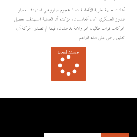
أعلنت جبهة الحرية الأفغانية تنفيذ هجوم صاروخي استهدف مطار
قندوز العسكري شمال أفغانستان، مؤكدة أن العملية استهدفت تعطيل
تحركات قوات طالبان نحو ولاية بدخشان، فيما لم تصدر الحركة أي
تعليق رسمي على هذه المزاعم
Load More