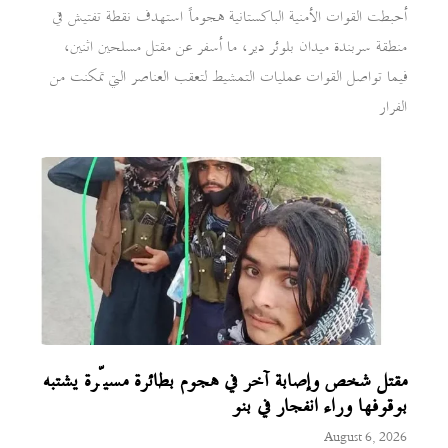
أحبطت القوات الأمنية الباكستانية هجوماً استهدف نقطة تفتيش في
منطقة سربندة ميدان بلوئر دير، ما أسفر عن مقتل مسلحين اثنين،
فيما تواصل القوات عمليات التمشيط لتعقب العناصر التي تمكنت من
الفرار
مقتل شخص وإصابة آخر في هجوم بطائرة مسيّرة يشتبه
بوقوفها وراء انفجار في بنو
August 6, 2026