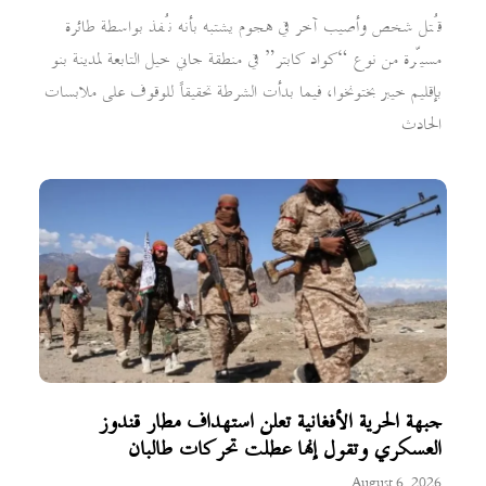
قُتل شخص وأصيب آخر في هجوم يشتبه بأنه نُفذ بواسطة طائرة
مسيّرة من نوع “كواد كابتر” في منطقة جاني خيل التابعة لمدينة بنو
بإقليم خيبر بختونخوا، فيما بدأت الشرطة تحقيقاً للوقوف على ملابسات
الحادث
جبهة الحرية الأفغانية تعلن استهداف مطار قندوز
العسكري وتقول إنها عطلت تحركات طالبان
August 6, 2026