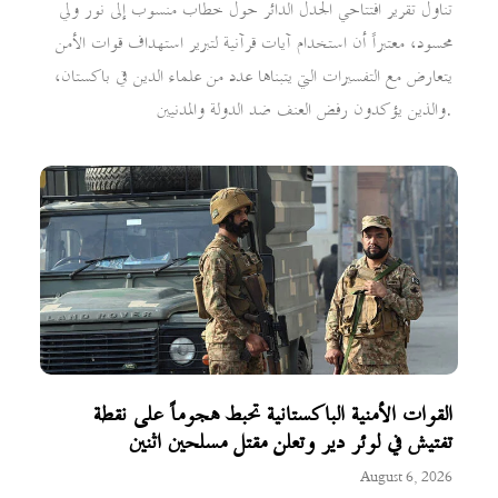
تناول تقرير افتتاحي الجدل الدائر حول خطاب منسوب إلى نور ولي
محسود، معتبراً أن استخدام آيات قرآنية لتبرير استهداف قوات الأمن
يتعارض مع التفسيرات التي يتبناها عدد من علماء الدين في باكستان،
والذين يؤكدون رفض العنف ضد الدولة والمدنيين.
القوات الأمنية الباكستانية تحبط هجوماً على نقطة
تفتيش في لوئر دير وتعلن مقتل مسلحين اثنين
August 6, 2026