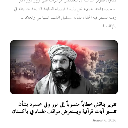
تتداول تقارير سياسية في بنغلاديش مؤشرات على بروز دور أكبر
لسجيب واجد جوي، نجل رئيسة الوزراء السابقة الشيخة حسينة، في
وقت يستمر فيه الجدل بشأن مستقبل المشهد السياسي والعلاقات
الإقليمية.
تقرير يناقش خطاباً منسوباً إلى نور ولي محسود بشأن
تفسير آيات قرآنية ويستعرض مواقف علماء في باكستان
August 6, 2026