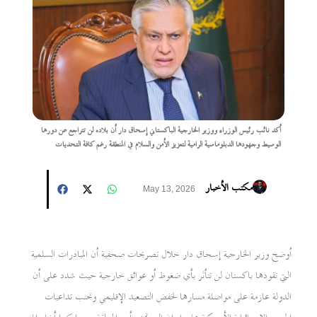
أكد نائب رئيس الوزراء ووزير الخارجية الباكستاني إسحاق دار أن بلاده لن تتراجع عن دورها
الوسيط وجهودها الدبلوماسية الرامية لتعزيز الأمن والسلام في المنطقة رغم كافة التحديات
مكتب الأخبار
May 13, 2026
أوضح وزير الخارجية إسحاق دار خلال تصريحات صحفية أن المبادرات السلمية
التي تقودها باكستان لن تتأثر بأي ضغوط أو عوائق خارجية حيث شدد على أن
الدولة عازمة على مواصلة مسارها لخفض التصعيد الإقليمي وتجنب تداعيات