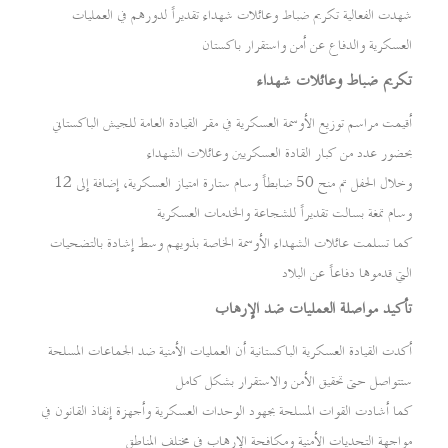
شهدت الفعالية تكريم ضباط وعائلات شهداء تقديراً لدورهم في العمليات
العسكرية والدفاع عن أمن واستقرار باكستان
تكريم ضباط وعائلات شهداء
أقيمت مراسم توزيع الأوسمة العسكرية في مقر القيادة العامة للجيش الباكستاني
بحضور عدد من كبار القادة العسكريين وعائلات الشهداء
وخلال الحفل تم منح 50 ضابطاً وسام ستارة امتياز العسكرية، إضافة إلى 12
وسام تمغة بسالت تقديراً للشجاعة والخدمات العسكرية
كما تسلمت عائلات الشهداء الأوسمة الخاصة بذويهم وسط إشادة بالتضحيات
التي قدموها دفاعاً عن البلاد
تأكيد مواصلة العمليات ضد الإرهاب
أكدت القيادة العسكرية الباكستانية أن العمليات الأمنية ضد الجماعات المسلحة
ستتواصل حتى تحقيق الأمن والاستقرار بشكل كامل
كما أشادت القوات المسلحة بجهود الوحدات العسكرية وأجهزة إنفاذ القانون في
مواجهة التحديات الأمنية ومكافحة الإرهاب في مختلف المناطق