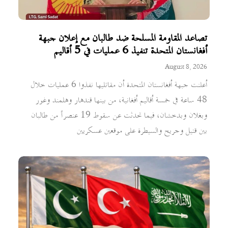
تصاعد المقاومة المسلحة ضد طالبان مع إعلان جبهة
أفغانستان المتحدة تنفيذ 6 عمليات في 5 أقاليم
August 8, 2026
أعلنت جبهة أفغانستان المتحدة أن مقاتليها نفذوا 6 عمليات خلال
48 ساعة في خمسة أقاليم أفغانية، من بينها قندهار وهلمند وغور
وبغلان وبدخشان، فيما تحدثت عن سقوط 19 عنصراً من طالبان
بين قتيل وجريح والسيطرة على موقعين عسكريين