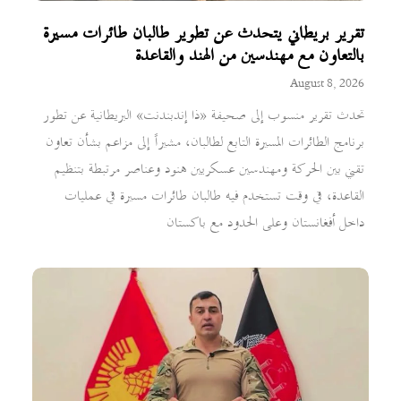
تقرير بريطاني يتحدث عن تطوير طالبان طائرات مسيرة
بالتعاون مع مهندسين من الهند والقاعدة
August 8, 2026
تحدث تقرير منسوب إلى صحيفة «ذا إندبندنت» البريطانية عن تطور
برنامج الطائرات المسيرة التابع لطالبان، مشيراً إلى مزاعم بشأن تعاون
تقني بين الحركة ومهندسين عسكريين هنود وعناصر مرتبطة بتنظيم
القاعدة، في وقت تستخدم فيه طالبان طائرات مسيرة في عمليات
داخل أفغانستان وعلى الحدود مع باكستان