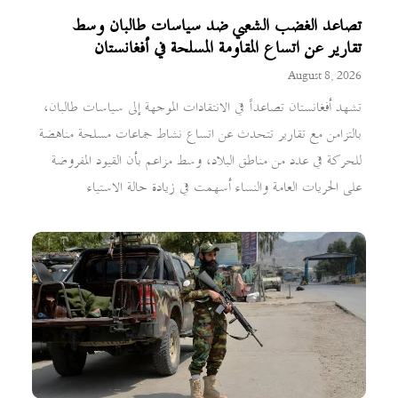
تصاعد الغضب الشعبي ضد سياسات طالبان وسط
تقارير عن اتساع المقاومة المسلحة في أفغانستان
August 8, 2026
تشهد أفغانستان تصاعداً في الانتقادات الموجهة إلى سياسات طالبان،
بالتزامن مع تقارير تتحدث عن اتساع نشاط جماعات مسلحة مناهضة
للحركة في عدد من مناطق البلاد، وسط مزاعم بأن القيود المفروضة
على الحريات العامة والنساء أسهمت في زيادة حالة الاستياء