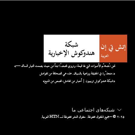
«نحن نُضخّم الأصوات التي لها قيمة، ونروي قصصًا تبدأ من حيث يصمت التيار السائد —
متجذّرة في الحقيقة وواعية بالسياق. هذه هي الصحافة من الهوامش.»
«شبكة هندوكوش تريبيون | أخبار من الهامش، قصص من المنبع»
شبکه‌های اجتماعی ما
– © ۲۰۲۵
جميع الحقوق محفوظة. حقوق النشر محفوظة لـ HTN العربية.