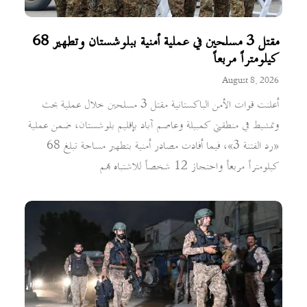
مقتل 3 مسلحين في عملية أمنية ببلوشستان وتطهير 68
كيلومتراً مربعاً
August 8, 2026
أعلنت قوات الأمن الباكستانية مقتل 3 مسلحين خلال عملية بحث
وتمشيط في منطقتي كمبيلة وعاصم آباد بإقليم بلوشستان، ضمن عملية
«رد الفتنة 3»، فيما أفادت مصادر أمنية بتطهير مساحة تبلغ 68
كيلومتراً مربعاً واحتجاز 12 شخصاً للاشتباه بهم