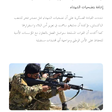
إشادة بتضحيات الشهداء
شددت القيادة العسكرية على أن تضحيات الشهداء تمثل مصدر فخر للشعب
الباكستاني، مؤكدة أن دماءهم ساهمت في تعزيز أمن البلاد واستقرارها
كما أكدت أن القوات المسلحة ستواصل العمل بالتعاون مع المؤسسات الأمنية
للحفاظ على الأمن الوطني ومواجهة أي تهديدات مستقبلية