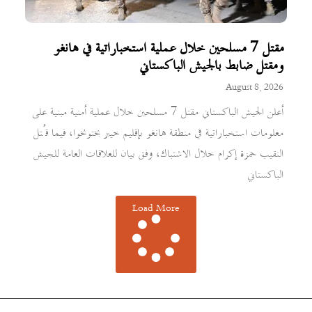
مقتل 7 مسلحين خلال عملية استخباراتية في هانغو
ومقتل ضابط بالجيش الباكستاني
August 8, 2026
أعلن الجيش الباكستاني مقتل 7 مسلحين خلال عملية أمنية مبنية على
معلومات استخباراتية في منطقة هانغو بإقليم خيبر بختونخوا، فيما قُتل
النقيب حمزة إكرام خلال الاشتباك، وفق بيان للعلاقات العامة للجيش
الباكستاني
Load More