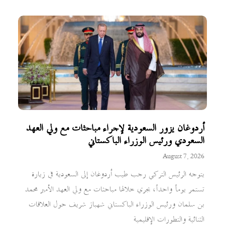
أردوغان يزور السعودية لإجراء مباحثات مع ولي العهد
السعودي ورئيس الوزراء الباكستاني
August 7, 2026
يتوجه الرئيس التركي رجب طيب أردوغان إلى السعودية في زيارة
تستمر يوماً واحداً، يجري خلالها مباحثات مع ولي العهد الأمير محمد
بن سلمان ورئيس الوزراء الباكستاني شهباز شريف حول العلاقات
الثنائية والتطورات الإقليمية