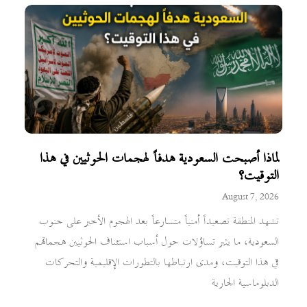
لماذا أصبحت السعودية هدفاً لهجمات الحوثيين في هذا
التوقيت؟
August 7, 2026
تشهد المنطقة تصعيداً أمنياً متسارعاً بعد الهجوم الأخير على جنوب
السعودية، ما يثير تساؤلات حول أسباب استئناف الحوثيين هجماتهم
في هذا التوقيت، ومدى ارتباطها بالتطورات الإقليمية والتحركات
الدبلوماسية الجارية