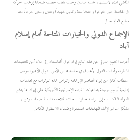
الماضي أدى لاستشهاد خمسة مدنيين وحيث بلغت حصيلة ضحايا إرهاب الحركة
في مقاطعة خيبر بختونخوا وحدها ستة وثمانين شهيدًا ومئتين وستين جريحًا منذ
مطلع العام الحالي
الإجماع الدولي والخيارات المتاحة أمام إسلام
آباد
أعرب المجتمع الدولي عن قلقه البالغ إزاء تحول أفغانستان إلى ملاذ آمن للتنظيمات
المتطرفة وأدانت الدول الأعضاء في جلسة مجلس الأمن الدولي الأخيرة موقف
سلطات كابل من إيواء العناصر الإرهابية وتتزامن هذه التوترات مع تعقيدات
إقليمية أوسع مرتبطة بتداعيات الحرب الإسرائيلية الأمريكية على إيران مما يدفع
الدولة الباكستانية إلى دراسة خيارات حاسمة لملاحقة قادة التنظيمات ومموليها
بشكل مباشر لإنهاء التهديدات المستمرة وضمان الاستقرار الكامل