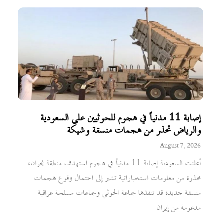
إصابة 11 مدنياً في هجوم للحوثيين على السعودية
والرياض تحذر من هجمات منسقة وشيكة
August 7, 2026
أعلنت السعودية إصابة 11 مدنياً في هجوم استهدف منطقة نجران،
محذرة من معلومات استخباراتية تشير إلى احتمال وقوع هجمات
منسقة جديدة قد تنفذها جماعة الحوثي وجماعات مسلحة عراقية
مدعومة من إيران