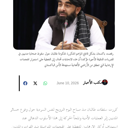
رفضت باكستان بشكل قاطع المزاعم المتكررة لحكومة طالبان حول سقوط ضحايا مدنيين في
الضربات الدقيقة الأخيرة مؤكدة أن هذه الادعاءات تهدف إلى التغطية على استمرار الهجمات
الإرهابية التي تنطلق من الأراضي الأفغانية مستهدفة الأمن الباكستاني
مكتب الأخبار
June 10, 2026
كررت سلطات طالبان منذ صباح اليوم الترويج لنفس السردية حول وقوع خسائر
المدنيين إثر العمليات الأمنية وتلجأ الحركة إلى هذا الأسلوب الدعائي عند
استهداف أوكار الإرهابيين للتغطية على الهجمات المتواصلة ضد القوات والمدنيين