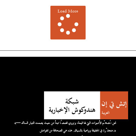
Load More
«نحن نُضخّم الأصوات التي لها قيمة، ونروي قصصًا تبدأ من حيث يصمت التيار السائد —
متجذّرة في الحقيقة وواعية بالسياق. هذه هي الصحافة من الهوامش.»