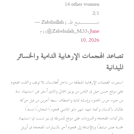
14 other women
2/1
— Zabihullah (..ذبـــــیح الله
June
م ) (@Zabehulah_M33)
10, 2026
تصاعد الهجمات الإرهابية الدامية والخسائر
الميدانية
استمرت العمليات الإرهابية المنطلقة من داخل أفغانستان بلا توقف وشملت الهجوم
على موقع حسن خيل في الثامن من يونيو الحالي والذي أسفر عن استشهاد ستة
من جنود حرس الحدود وإصابة ثمانية واختطاف سبعة آخرين من قبل حركة
طالبان باكستان وكما شهد شهر مايو الماضي هجومًا انتحاريًا منسقًا
بالمركبات المفخخة والدرونات على موقع للشرطة في بنو تسبب في استشهاد
خمسة عشر ضابطًا وبالإضافة إلى هجوم آخر بالسيارات المفخخة في أبريل