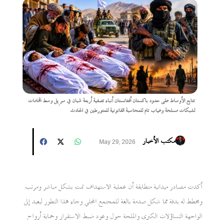
تتابع الأوساط على حدود باكستان أفغانستان أنباء تصفية أربعة شبان في سرِپل وسط اتهامات
لشبكات مسلحة وغياب تام للمحاسبة القانونية للمتورطين في الحادث
مكتب الأخبار
May 29, 2026
أكدت مصادر ميدانية متطابقة أن عملية الاستهداف تمت بشكل مباشر ومرتب
ومخطط له بدقة مما شكل صدمة بالغة للمجتمع المحلي وجاء هذا التطور ليعيد إلى
الواجهة التساؤلات الكبرى والملحة حول وعود ضبط الاستقرار وحماية أرواح