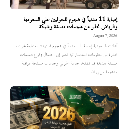
إصابة 11 مدنياً في هجوم للحوثيين على السعودية
والرياض تحذر من هجمات منسقة وشيكة
August 7, 2026
أعلنت السعودية إصابة 11 مدنياً في هجوم استهدف منطقة نجران،
محذرة من معلومات استخباراتية تشير إلى احتمال وقوع هجمات
منسقة جديدة قد تنفذها جماعة الحوثي وجماعات مسلحة عراقية
مدعومة من إيران