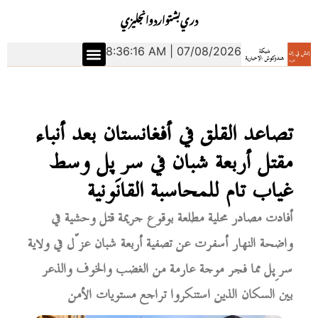
دري
بشتو
اردو
انجليزي
8:36:17 AM | 07/08/2026
تصاعد القلق في أفغانستان بعد أنباء
مقتل أربعة شبان في سرِپل وسط
غياب تام للمحاسبة القانونية
أفادت مصادر محلية مطلعة بوقوع جريمة قتل وحشية في
واضحة النهار أسفرت عن تصفية أربعة شبان عزّل في ولاية
سرِپل مما فجر موجة عارمة من الغضب والخوف والذعر
بين السكان الذين استنكروا تراجع مستويات الأمن