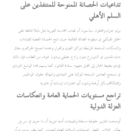
تداعيات الحصانة الممنوحة للمتنفذين على
السلم الأهلي
يرى خبراء ومحللون سياسيون أن غياب المحاسبة الفورية يمثل دليلا قاطعا على
الخلل الهيكلي في منظومة العدالة القائمة حيث تمنح الحصانة الفعلية للقيادات
والشبكات المسلحة المرتبطة بمراكز القوى والقرار وعندما تصبح الجرائم وسفك
دماء المدنيين في الشوارع بدون رادع حقيقي وبدون خوف من العقاب فإن ذلك
يؤدي بطبيعة الحال إلى انهيار مفهوم سيادة القانون كما يسهم هذا الوضع المتردي
في تشجيع العناصر المسلحة الموالية على التمادي وانتهاك حقوق المواطنين
وممتلكاتهم بكل أريحية وبدون أي اعتبارات إنسانية أو قانونية
تراجع مستويات الحماية العامة وانعكاسات
العزلة الدولية
أوضحت تقارير حقوقية مستقلة وتقييمات أمنية دورية أن ما جرى في سرِپل
يعكس التلاشي الفعلي لضمانات السلامة العامة للمدنيين كما يظهر بوضوح أن