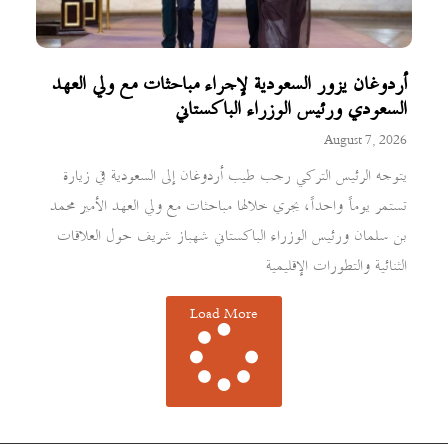
أردوغان يزور السعودية لإجراء مباحثات مع ولي العهد
السعودي ورئيس الوزراء الباكستاني
August 7, 2026
يتوجه الرئيس التركي رجب طيب أردوغان إلى السعودية في زيارة
تستمر يوماً واحداً، يجري خلالها مباحثات مع ولي العهد الأمير محمد
بن سلمان ورئيس الوزراء الباكستاني شهباز شريف حول العلاقات
الثنائية والتطورات الإقليمية
Load More