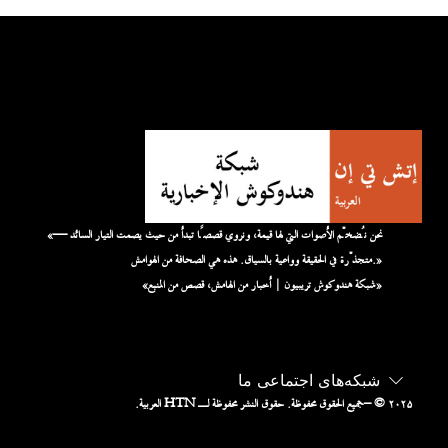
«نحن نُضخّم الأصوات التي لها قيمة، ونروي قصصًا تبدأ من حيث يصمت التيار السائد —
متجذّرة في الحقيقة وواعية بالسياق. هذه هي الصحافة من الهوامش.»
«شبكة هندوكوش تريبيون | أخبار من الهامش، قصص من المنبع»
شبکه‌های اجتماعی ما
– © ۲۰۲۵
جميع الحقوق محفوظة. حقوق النشر محفوظة لـ HTN العربية.