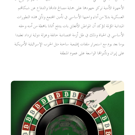
الأجهزة الأمنية تركز جهودها على حماية مصالح قادتها والدفاع عن شبكاتهم
العسكرية بدلا من أداء واجبها الأساسي في تأمين المجتمع وتأتي هذه التطورات
الميدانية المؤلمة لتؤكد أن المواطن الأفغاني بات يدفع أثمانا باهظة من أمنه وحقه
الأساسي في الحياة وذلك في ظل أزمة اقتصادية خانقة وعزلة دولية تزداد تعقيدا
يوما بعد يوم مع استمرار ملفات إقليمية ساخنة مثل الحرب الإسرائيلية الأمريكية
على إيران وتأثيراتها الواسعة على عموم المنطقة