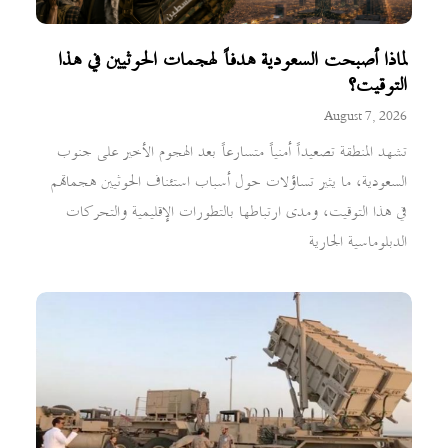
لماذا أصبحت السعودية هدفاً لهجمات الحوثيين في هذا
التوقيت؟
August 7, 2026
تشهد المنطقة تصعيداً أمنياً متسارعاً بعد الهجوم الأخير على جنوب
السعودية، ما يثير تساؤلات حول أسباب استئناف الحوثيين هجماتهم
في هذا التوقيت، ومدى ارتباطها بالتطورات الإقليمية والتحركات
الدبلوماسية الجارية