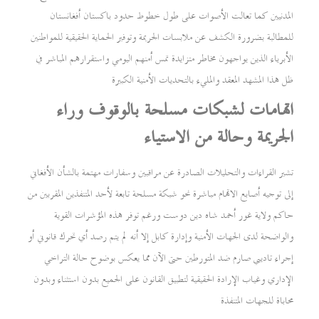
المدنيين كما تعالت الأصوات على طول خطوط حدود باكستان أفغانستان
للمطالبة بضرورة الكشف عن ملابسات الجريمة وتوفير الحماية الحقيقية للمواطنين
الأبرياء الذين يواجهون مخاطر متزايدة تمس أمنهم اليومي واستقرارهم المباشر في
ظل هذا المشهد المعقد والمليء بالتحديات الأمنية الكبيرة
اتهامات لشبكات مسلحة بالوقوف وراء
الجريمة وحالة من الاستياء
تشير القراءات والتحليلات الصادرة عن مراقبين وسفارات مهتمة بالشأن الأفغاني
إلى توجيه أصابع الاتهام مباشرة نحو شبكة مسلحة تابعة لأحد المتنفذين المقربين من
حاكم ولاية غور أحمد شاه دين دوست ورغم توفر هذه المؤشرات القوية
والواضحة لدى الجهات الأمنية وإدارة كابل إلا أنه لم يتم رصد أي تحرك قانوني أو
إجراء تاديبي صارم ضد المتورطين حتى الآن مما يعكس بوضوح حالة التراخي
الإداري وغياب الإرادة الحقيقية لتطبيق القانون على الجميع بدون استثناء وبدون
محاباة للجهات المتنفذة