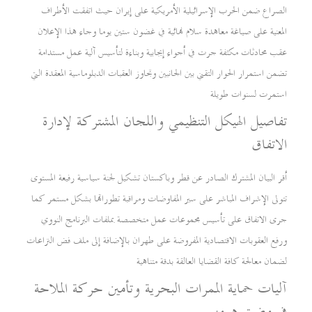
الصراع ضمن الحرب الإسرائيلية الأمريكية على إيران حيث اتفقت الأطراف
المعنية على صياغة معاهدة سلام نهائية في غضون ستين يوما وجاء هذا الإعلان
عقب محادثات مكثفة جرت في أجواء إيجابية وبناءة لتأسيس آلية عمل مستدامة
تضمن استمرار الحوار التقني بين الجانبين وتجاوز العقبات الدبلوماسية المعقدة التي
استمرت لسنوات طويلة
تفاصيل الهيكل التنظيمي واللجان المشتركة لإدارة
الاتفاق
أقر البيان المشترك الصادر عن قطر وباكستان تشكيل لجنة سياسية رفيعة المستوى
تتولى الإشراف المباشر على سير المفاوضات ومراقبة تطوراتها بشكل مستمر كما
جرى الاتفاق على تأسيس مجموعات عمل متخصصة بملفات البرنامج النووي
ورفع العقوبات الاقتصادية المفروضة على طهران بالإضافة إلى ملف فض النزاعات
لضمان معالجة كافة القضايا العالقة بدقة متناهية
آليات حماية الممرات البحرية وتأمين حركة الملاحة