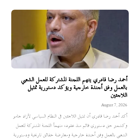
أحمد رضا قادري يتهم اللجنة المشتركة للعمل الشعبي
بالعمل وفق أجندة خارجية ويؤكد دستورية تمثيل
اللاجئين
August 7, 2026
أكد أحمد رضا قادري أن تمثيل اللاجئين في النظام السياسي لآزاد جامو
وكشمير حق دستوري قائم منذ عقود، متهماً اللجنة المشتركة للعمل
الشعبي بالعمل وفق أجندة خارجية ومعارضة حقائق تاريخية ودستورية