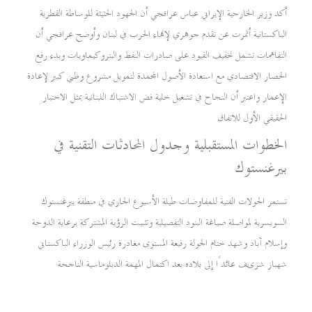
أكد وزير الخارجية الإيراني عباس عراقجي أن الجهود الحثيثة للوساطة القطرية
الباكستانية أثمرت عن تقدم جوهري لإنهاء الحرب في لبنان وأوضح عراقجي أن
التفاهمات تشمل تخفيف القيود على صادرات النفط والبتروكيماويات وبدء رفع
الحصار الاقتصادي مع استعادة الأصول المجمدة لتمويل مشروع وطني كبير لإعادة
الإعمار واعتبر أن النجاح في تشغيل خلية فض الاشتباك اللبنانية يمثل الاختبار
الحقيقي الأول للاتفاق
الخطوات المستقبلية وجدول المحادثات التقنية في
بيرغنستوك
تستمر الجولات الفنية للمفاوضات طيلة الأسبوع الجاري في منطقة بيرغنستوك
السويسرية لمواصلة صياغة البنود التفصيلية وتثبيت الرؤية المشتركة برعاية الدوحة
وإسلام آباد وشهد ختام الجولة رفيعة المستوى مغادرة رئيس الوزراء الباكستاني
شهباز شریف عائدًا إلى بلاده بعد اكتمال المهمة الدبلوماسية الناجحة