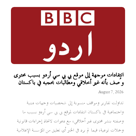
انتقادات موجهة إلى موقع بي بي سي أردو بسبب محتوى
وُصف بأنه غير أخلاقي ومطالبات بحجبه في باكستان
August 7, 2026
تداولت تقارير ومواقف منسوبة إلى شخصيات وجهات دينية
واجتماعية في باكستان انتقادات لموقع بي بي سي أردو بسبب ما
وصفته بنشر محتوى غير أخلاقي، مع دعوات لاتخاذ إجراءات قانونية
وحملات توعية، فيما لم يرد في الخبر أي تعليق من المؤسسة الإعلامية