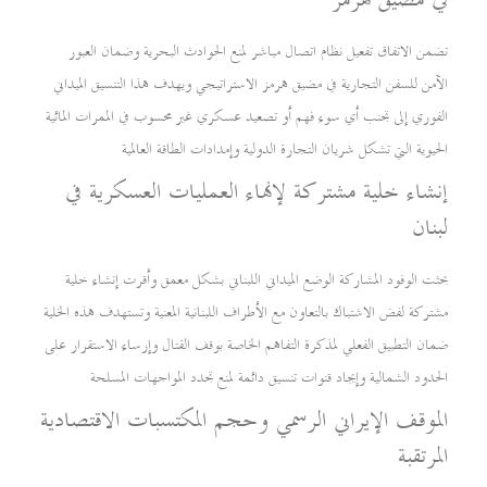
في مضيق هرمز
تضمن الاتفاق تفعيل نظام اتصال مباشر لمنع الحوادث البحرية وضمان العبور
الآمن للسفن التجارية في مضيق هرمز الاستراتيجي ويهدف هذا التنسيق الميداني
الفوري إلى تجنب أي سوء فهم أو تصعيد عسكري غير محسوب في الممرات المائية
الحيوية التي تشكل شريان التجارة الدولية وإمدادات الطاقة العالمية
إنشاء خلية مشتركة لإنهاء العمليات العسكرية في
لبنان
بحثت الوفود المشاركة الوضع الميداني اللبناني بشكل معمق وأقرت إنشاء خلية
مشتركة لفض الاشتباك بالتعاون مع الأطراف اللبنانية المعنية وتستهدف هذه الخلية
ضمان التطبيق الفعلي لمذكرة التفاهم الخاصة بوقف القتال وإرساء الاستقرار على
الحدود الشمالية وإيجاد قنوات تنسيق دائمة لمنع تجدد المواجهات المسلحة
الموقف الإيراني الرسمي وحجم المكتسبات الاقتصادية
المرتقبة