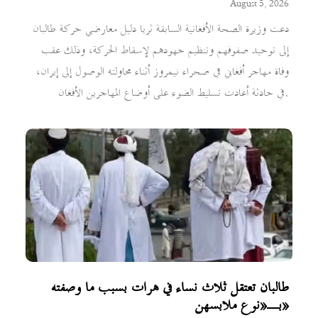
August 5, 2026
دعت وزيرة الصحة الأفغانية السابقة ثريا دليل معارضي حركة طالبان
إلى توحيد صفوفهم وتنظيم جهودهم لإسقاط الحركة، وذلك عقب
وفاة مهاجر أفغاني في صحراء نيمروز أثناء محاولته الوصول إلى إيران،
في حادثة أعادت تسليط الضوء على أوضاع المهاجرين الأفغان.
طالبان تعتقل ثلاث نساء في هرات بسبب ما وصفته
بـ«نوع ملابسهن»