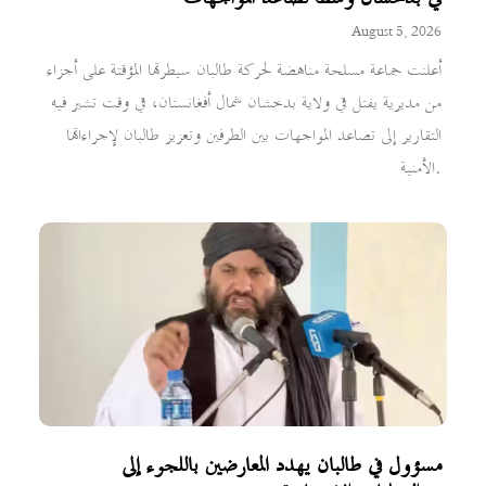
August 5, 2026
أعلنت جماعة مسلحة مناهضة لحركة طالبان سيطرتها المؤقتة على أجزاء
من مديرية يفتل في ولاية بدخشان شمال أفغانستان، في وقت تشير فيه
التقارير إلى تصاعد المواجهات بين الطرفين وتعزيز طالبان لإجراءاتها
الأمنية.
مسؤول في طالبان يهدد المعارضين باللجوء إلى