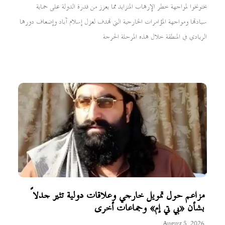
بختونخوا لمواجهة خطر الإرهاب المتزايد مما يعزز من قدرة الدولة على حماية
سيادتها ومواجهة المؤامرات الخارجية التي تهدف لعزل إسلام آباد وإضعاف دورها
الريادي في المنطقة خلال هذه المرحلة الحرجة
مزاعم حول تمويل خارجي وعلاقات دولية تثير جدلاً
بشأن «بي تي إم» وجماعات أخرى
August 5, 2026