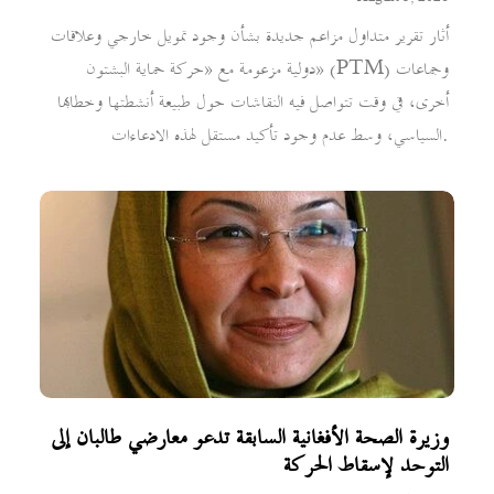
أثار تقرير متداول مزاعم جديدة بشأن وجود تمويل خارجي وعلاقات
دولية مزعومة مع «حركة حماية البشتون» (PTM) وجماعات
أخرى، في وقت تتواصل فيه النقاشات حول طبيعة أنشطتها وخطابها
السياسي، وسط عدم وجود تأكيد مستقل لهذه الادعاءات.
وزيرة الصحة الأفغانية السابقة تدعو معارضي طالبان إلى
التوحد لإسقاط الحركة