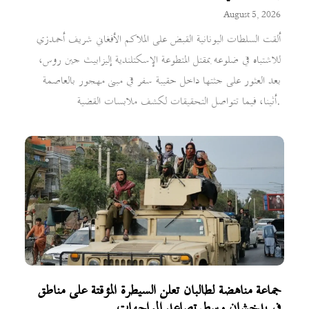
August 5, 2026
ألقت السلطات اليونانية القبض على الملاكم الأفغاني شريف أحمدزي
للاشتباه في ضلوعه بمقتل المتطوعة الإسكتلندية إليزابيث جين روس،
بعد العثور على جثتها داخل حقيبة سفر في مبنى مهجور بالعاصمة
أثينا، فيما تتواصل التحقيقات لكشف ملابسات القضية.
جماعة مناهضة لطالبان تعلن السيطرة المؤقتة على مناطق
في بدخشان وسط تصاعد المواجهات