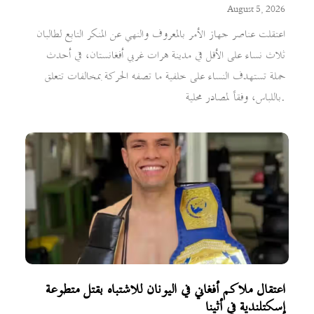
August 5, 2026
اعتقلت عناصر جهاز الأمر بالمعروف والنهي عن المنكر التابع لطالبان
ثلاث نساء على الأقل في مدينة هرات غربي أفغانستان، في أحدث
حملة تستهدف النساء على خلفية ما تصفه الحركة بمخالفات تتعلق
باللباس، وفقاً لمصادر محلية.
اعتقال ملاكم أفغاني في اليونان للاشتباه بقتل متطوعة
إسكتلندية في أثينا