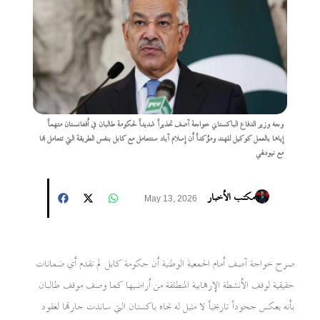
وجه وزير الدفاع الباكستاني خواجة آصف تحذيراً شديداً لحكومة طالبان في أفغانستان متهماً
إياها بالعمل كوكيل للهند ومؤكداً أن إسلام آباد ستتعامل مع كابل بنفس الطريقة التي تتعامل بها
مع نيودلهي
مكتب الأخبار
May 13, 2026
صرح خواجة آصف أمام الجمعية الوطنية أن حكومة كابل لم تقدم أي ضمانات
حقيقية لوقف الأنشطة الإرهابية المنطلقة من أراضيها كما وصف موقف طالبان
بأنه يعكس جحوداً تاريخياً لا مثيل له تجاه باكستان التي ساندت جارتها لعقود