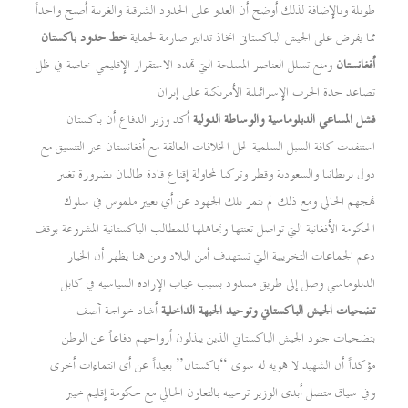
طويلة وبالإضافة لذلك أوضح أن العدو على الحدود الشرقية والغربية أصبح واحداً
مما يفرض على الجيش الباكستاني اتخاذ تدابير صارمة لحماية
خط حدود باكستان
أفغانستان
ومنع تسلل العناصر المسلحة التي تهدد الاستقرار الإقليمي خاصة في ظل
تصاعد حدة الحرب الإسرائيلية الأمريكية على إيران
فشل المساعي الدبلوماسية والوساطة الدولية
أكد وزير الدفاع أن باكستان
استنفدت كافة السبل السلمية لحل الخلافات العالقة مع أفغانستان عبر التنسيق مع
دول بريطانيا والسعودية وقطر وتركيا لمحاولة إقناع قادة طالبان بضرورة تغيير
نهجهم الحالي ومع ذلك لم تثمر تلك الجهود عن أي تغيير ملموس في سلوك
الحكومة الأفغانية التي تواصل تعنتها وتجاهلها للمطالب الباكستانية المشروعة بوقف
دعم الجماعات التخريبية التي تستهدف أمن البلاد ومن هنا يظهر أن الخيار
الدبلوماسي وصل إلى طريق مسدود بسبب غياب الإرادة السياسية في كابل
تضحيات الجيش الباكستاني وتوحيد الجبهة الداخلية
أشاد خواجة آصف
بتضحيات جنود الجيش الباكستاني الذين يبذلون أرواحهم دفاعاً عن الوطن
مؤكداً أن الشهيد لا هوية له سوى “باكستان” بعيداً عن أي انتماءات أخرى
وفي سياق متصل أبدى الوزير ترحيبه بالتعاون الحالي مع حكومة إقليم خيبر