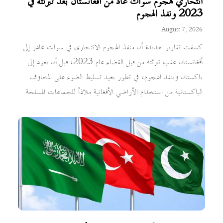
انتحاري هجوم سوات عاد من أفغانستان بعد تبرئته في
2023 ونفذ الهجوم
August 7, 2026
كشفت تقارير جديدة أن منفذ الهجوم الانتحاري في سوات غادر إلى
أفغانستان عقب تبرئته من قبل القضاء عام 2023، قبل أن يعود إلى
باكستان وينفذ الهجوم، في تطور يعيد تسليط الضوء على المخاوف
الباكستانية من استخدام الأراضي الأفغانية ملاذاً للجماعات المسلحة