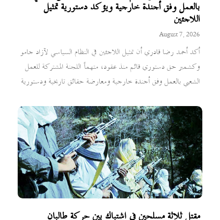
بالعمل وفق أجندة خارجية ويؤكد دستورية تمثيل
اللاجئين
August 7, 2026
أكد أحمد رضا قادري أن تمثيل اللاجئين في النظام السياسي لآزاد جامو
وكشمير حق دستوري قائم منذ عقود، متهماً اللجنة المشتركة للعمل
الشعبي بالعمل وفق أجندة خارجية ومعارضة حقائق تاريخية ودستورية
مقتل ثلاثة مسلحين في اشتباك بين حركة طالبان