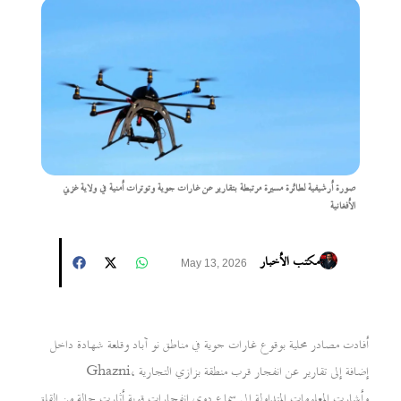
صورة أرشيفية لطائرة مسيرة مرتبطة بتقارير عن غارات جوية وتوترات أمنية في ولاية غزني
الأفغانية
مكتب الأخبار
May 13, 2026
أفادت مصادر محلية بوقوع غارات جوية في مناطق نو آباد وقلعة شهادة داخل
Ghazni، إضافة إلى تقارير عن انفجار قرب منطقة بزازي التجارية
وأشارت المعلومات المتداولة إلى سماع دوي انفجارات قوية أثارت حالة من القلق