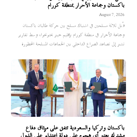
باكستان وجماعة الأحرار بمنطقة كورام
August 7, 2026
قُتل ثلاثة مسلحين في اشتباك مسلح بين حركة طالبان باكستان
وجماعة الأحرار في منطقة كورام بإقليم خيبر بختونخوا، وسط تقارير
تشير إلى تصاعد الصراع الداخلي بين الجماعات المسلحة المحظورة
باكستان وتركيا والسعودية تتفق على ميثاق دفاع
مشترك يعتبر أي هجوم على دولة اعتداءً على الدول