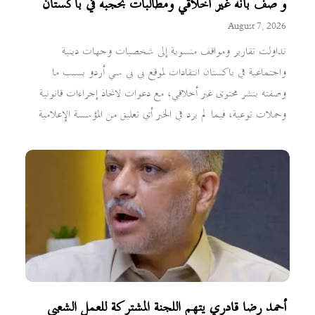
وُصف بأنه غير أخلاقي ومطالبات بحجبه في باكستان
August 7, 2026
تداولت تقارير ومواقف منسوبة إلى شخصيات وجهات دينية
واجتماعية في باكستان انتقادات لموقع بي بي سي أردو بسبب ما
وصفته بنشر محتوى غير أخلاقي، مع دعوات لاتخاذ إجراءات قانونية
وحملات توعية، فيما لم يرد في الخبر أي تعليق من المؤسسة الإعلامية
أحمد رضا قادري يتهم اللجنة المشتركة للعمل الشعبي