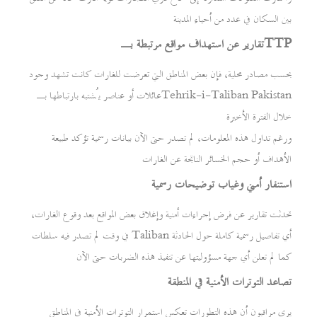
بين السكان في عدد من أحياء المدينة
تقارير عن استهداف مواقع مرتبطة بـTTP
بحسب مصادر محلية، فإن بعض المناطق التي تعرضت للغارات كانت تشهد وجود
عائلات أو عناصر يُشتبه بارتباطها بـTehrik-i-Taliban Pakistan
خلال الفترة الأخيرة
ورغم تداول هذه المعلومات، لم تصدر حتى الآن بيانات رسمية تؤكد طبيعة
الأهداف أو حجم الخسائر الناتجة عن الغارات
استنفار أمني وغياب توضيحات رسمية
تحدثت تقارير عن فرض إجراءات أمنية وإغلاق بعض المواقع بعد وقوع الغارات،
في وقت لم تصدر فيه سلطات Taliban أي تفاصيل رسمية كاملة حول الحادثة
كما لم تعلن أي جهة مسؤوليتها عن تنفيذ هذه الضربات حتى الآن
تصاعد التوترات الأمنية في المنطقة
يرى مراقبون أن هذه التطورات تعكس استمرار التوترات الأمنية في المناطق