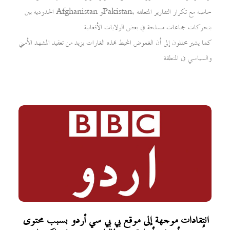
الحدودية بين Afghanistan وPakistan، خاصة مع تكرار التقارير المتعلقة
بتحركات جماعات مسلحة في بعض الولايات الأفغانية
كما يشير محللون إلى أن الغموض المحيط بهذه الغارات يزيد من تعقيد المشهد الأمني
والسياسي في المنطقة
انتقادات موجهة إلى موقع بي بي سي أردو بسبب محتوى