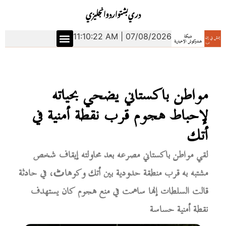
دري
بشتو
اردو
انجليزي
11:10:23 AM | 07/08/2026
مواطن باكستاني يضحي بحياته
لإحباط هجوم قرب نقطة أمنية في
أتك
لقي مواطن باكستاني مصرعه بعد محاولته إيقاف شخص
مشتبه به قرب منطقة حدودية بين أتك وكوهاٹ، في حادثة
قالت السلطات إنها ساهمت في منع هجوم كان يستهدف
نقطة أمنية حساسة