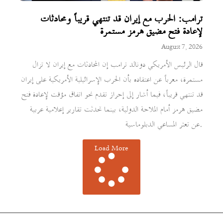
ترامب: الحرب مع إيران قد تنتهي قريباً ومحادثات
لإعادة فتح مضيق هرمز مستمرة
August 7, 2026
قال الرئيس الأمريكي دونالد ترامب إن المحادثات مع إيران لا تزال
مستمرة، معرباً عن اعتقاده بأن الحرب الإسرائيلية الأمريكية على إيران
قد تنتهي قريباً، فيما أشار إلى إحراز تقدم نحو اتفاق مؤقت لإعادة فتح
مضيق هرمز أمام الملاحة الدولية، بينما تحدثت تقارير إعلامية عربية
عن تعثر المساعي الدبلوماسية.
Load More