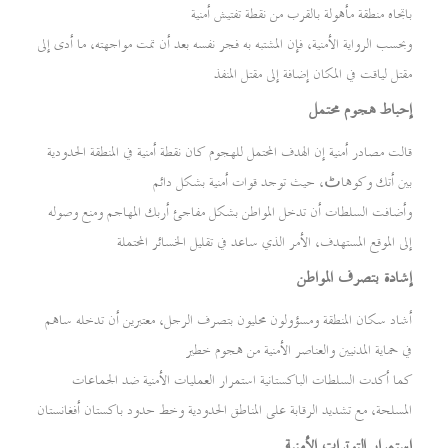
باتجاه منطقة مأهولة بالقرب من نقطة تفتيش أمنية
وبحسب الرواية الأمنية، فإن المشتبه به فجر نفسه بعد أن تمت مواجهته، ما أدى إلى
مقتل لياقت في المكان إضافة إلى مقتل المنفذ
إحباط هجوم محتمل
قالت مصادر أمنية إن الهدف المحتمل للهجوم كان نقطة أمنية في المنطقة الحدودية
بين أتك وكوهاٹ، حيث توجد قوات أمنية بشكل دائم
وأضافت السلطات أن تدخل المواطن بشكل مفاجئ أربك المهاجم ومنع وصوله
إلى الموقع المستهدف، الأمر الذي ساعد في تقليل الخسائر المحتملة
إشادة بتصرف المواطن
أشاد سكان المنطقة ومسؤولون محليون بتصرف الرجل، معتبرين أن تدخله ساهم
في حماية المدنيين والعناصر الأمنية من هجوم خطير
كما أكدت السلطات الباكستانية استمرار العمليات الأمنية ضد الجماعات
المسلحة، مع تشديد الرقابة على المناطق الحدودية وخط حدود باكستان أفغانستان
استمرار التوترات الأمنية