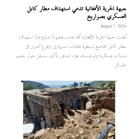
جبهة الحرية الأفغانية تدعي استهداف مطار كابل
العسكري بصواريخ
August 7, 2026
أعلنت جبهة الحرية الأفغانية أنها نفذت هجوماً صاروخياً استهدف
مطار كابل الخاضع لسيطرة طالبان، مشيرة إلى وقوع أضرار في
منشآت عسكرية ولوجستية، دون صدور تأكيد مستقل حول حجم
الخسائر