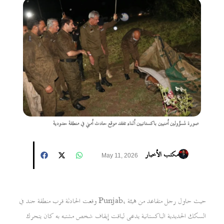
صورة لمسؤولين أمنيين باكستانيين أثناء تفقد موقع حادث أمني في منطقة حدودية
مكتب الأخبار
May 11, 2026
وقعت الحادثة قرب منطقة جند في Punjab، حيث حاول رجل متقاعد من هيئة
السكك الحديدية الباكستانية يدعى لياقت إيقاف شخص مشتبه به كان يتحرك