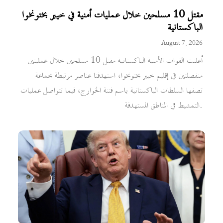
مقتل 10 مسلحين خلال عمليات أمنية في خيبر بختونخوا
الباكستانية
August 7, 2026
أعلنت القوات الأمنية الباكستانية مقتل 10 مسلحين خلال عمليتين
منفصلتين في إقليم خيبر بختونخوا، استهدفتا عناصر مرتبطة بجماعة
تصفها السلطات الباكستانية باسم فتنة الخوارج، فيما تتواصل عمليات
التمشيط في المناطق المستهدفة.