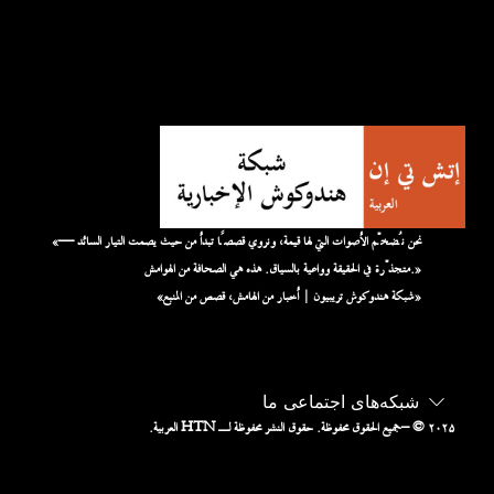
«نحن نُضخّم الأصوات التي لها قيمة، ونروي قصصًا تبدأ من حيث يصمت التيار السائد —
متجذّرة في الحقيقة وواعية بالسياق. هذه هي الصحافة من الهوامش.»
«شبكة هندوكوش تريبيون | أخبار من الهامش، قصص من المنبع»
شبکه‌های اجتماعی ما
– © ۲۰۲۵
جميع الحقوق محفوظة. حقوق النشر محفوظة لـ HTN العربية.