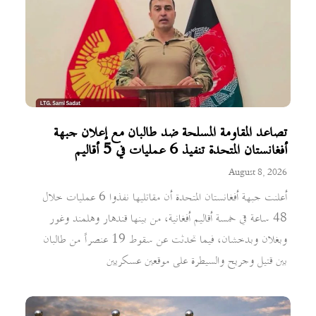
تصاعد المقاومة المسلحة ضد طالبان مع إعلان جبهة
أفغانستان المتحدة تنفيذ 6 عمليات في 5 أقاليم
August 8, 2026
أعلنت جبهة أفغانستان المتحدة أن مقاتليها نفذوا 6 عمليات خلال
48 ساعة في خمسة أقاليم أفغانية، من بينها قندهار وهلمند وغور
وبغلان وبدخشان، فيما تحدثت عن سقوط 19 عنصراً من طالبان
بين قتيل وجريح والسيطرة على موقعين عسكريين