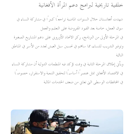
خلفية تاريخية لبرامج دعم المرأة الأفغانية
شهدت أفغانستان خلال السنوات الماضية تراجعًا كبيرًا في مشاركة النساء في
سوق العمل، خاصة بعد القيود المفروضة على التعليم والعمل
في المرحلة الأولى من البرنامج، ركز الاتحاد الأوروبي على دعم المشاريع الصغيرة
وتوفير التدريب للنساء، مما ساهم في تحسين سبل العيش لعدد من الأسر في المناطق
النائية
ويأتي إطلاق المرحلة الثانية في وقت تؤكد فيه المنظمات الدولية أن مشاركة النساء
في الاقتصاد الأفغاني تمثل عنصرًا أساسيًا لتحقيق التنمية والاستقرار، خصوصًا
في المحافظات الوسطى التي تعاني من ضعف الخدمات المالية