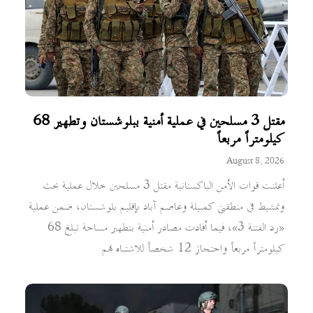
مقتل 3 مسلحين في عملية أمنية ببلوشستان وتطهير 68
كيلومتراً مربعاً
August 8, 2026
أعلنت قوات الأمن الباكستانية مقتل 3 مسلحين خلال عملية بحث
وتمشيط في منطقتي كمبيلة وعاصم آباد بإقليم بلوشستان، ضمن عملية
«رد الفتنة 3»، فيما أفادت مصادر أمنية بتطهير مساحة تبلغ 68
كيلومتراً مربعاً واحتجاز 12 شخصاً للاشتباه بهم