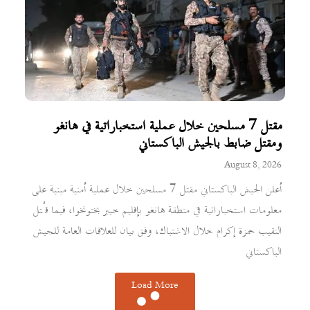
مقتل 7 مسلحين خلال عملية استخباراتية في هانغو
ومقتل ضابط بالجيش الباكستاني
August 8, 2026
أعلن الجيش الباكستاني مقتل 7 مسلحين خلال عملية أمنية مبنية على
معلومات استخباراتية في منطقة هانغو بإقليم خيبر بختونخوا، فيما قُتل
النقيب حمزة إكرام خلال الاشتباك، وفق بيان للعلاقات العامة للجيش
الباكستاني
Load More