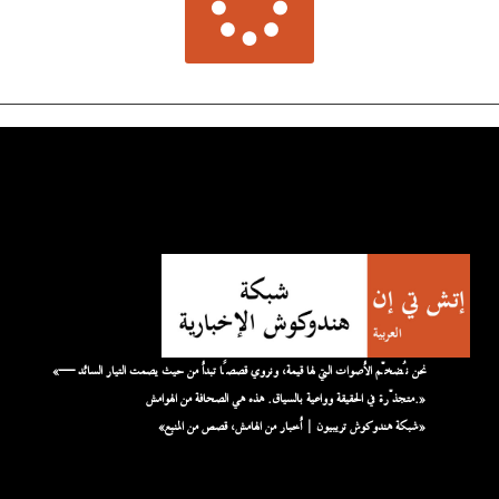
«نحن نُضخّم الأصوات التي لها قيمة، ونروي قصصًا تبدأ من حيث يصمت التيار السائد —
متجذّرة في الحقيقة وواعية بالسياق. هذه هي الصحافة من الهوامش.»
«شبكة هندوكوش تريبيون | أخبار من الهامش، قصص من المنبع»