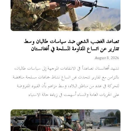
تصاعد الغضب الشعبي ضد سياسات طالبان وسط
تقارير عن اتساع المقاومة المسلحة في أفغانستان
August 8, 2026
تشهد أفغانستان تصاعداً في الانتقادات الموجهة إلى سياسات طالبان،
بالتزامن مع تقارير تتحدث عن اتساع نشاط جماعات مسلحة مناهضة
للحركة في عدد من مناطق البلاد، وسط مزاعم بأن القيود المفروضة
على الحريات العامة والنساء أسهمت في زيادة حالة الاستياء