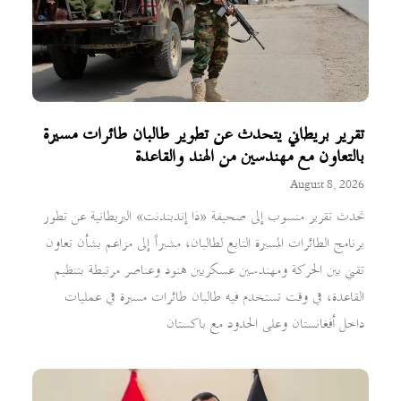
تقرير بريطاني يتحدث عن تطوير طالبان طائرات مسيرة
بالتعاون مع مهندسين من الهند والقاعدة
August 8, 2026
تحدث تقرير منسوب إلى صحيفة «ذا إندبندنت» البريطانية عن تطور
برنامج الطائرات المسيرة التابع لطالبان، مشيراً إلى مزاعم بشأن تعاون
تقني بين الحركة ومهندسين عسكريين هنود وعناصر مرتبطة بتنظيم
القاعدة، في وقت تستخدم فيه طالبان طائرات مسيرة في عمليات
داخل أفغانستان وعلى الحدود مع باكستان