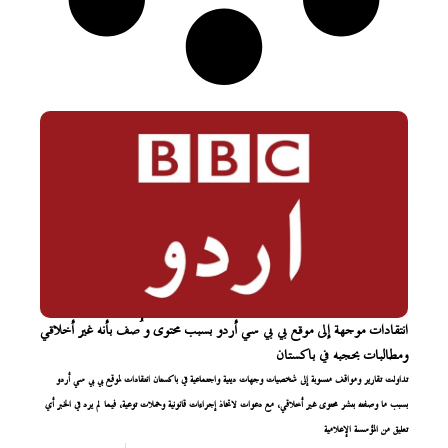
انتقادات موجهة إلى موقع بي بي سي أردو بسبب محتوى وُصف بأنه غير أخلاقي
ومطالبات بحجبه في باكستان
تداولت تقارير ومواقف منسوبة إلى شخصيات وجهات دينية واجتماعية في باكستان انتقادات لموقع بي بي سي أردو
بسبب ما وصفته بنشر محتوى غير أخلاقي، مع دعوات لاتخاذ إجراءات قانونية وحملات توعية، فيما لم يرد في الخبر أي
تعليق من المؤسسة الإعلامية