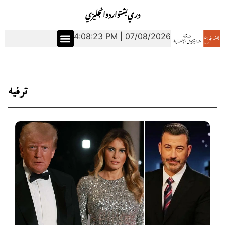
دري
بشتو
اردو
انجليزي
4:08:23 PM | 07/08/2026
ترفيه