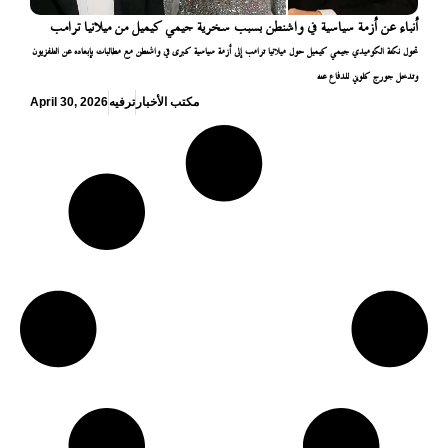
أنباء عن أزمة سياسية في واشنطن بسبب سخرية جيمي كيميل من ميلانيا ترامب
تحول نكتة الكوميدي جيمي كيميل حول ميلانيا ترامب إلى أزمة سياسية كبرى في واشنطن مع مطالبات بإبعاده عن التلفزيون
وتدخل جورج كلوني للدفاع عنه
مكتب الأخبار
ترفيه
April 30, 2026