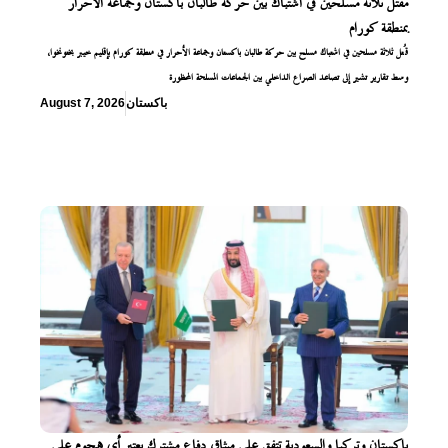
مقتل ثلاثة مسلحين في اشتباك بين حركة طالبان باكستان وجماعة الأحرار
بمنطقة كورام
قُتل ثلاثة مسلحين في اشتباك مسلح بين حركة طالبان باكستان وجماعة الأحرار في منطقة كورام بإقليم خيبر بختونخوا،
وسط تقارير تشير إلى تصاعد الصراع الداخلي بين الجماعات المسلحة المحظورة
باكستان
August 7, 2026
باكستان وتركيا والسعودية تتفق على ميثاق دفاع مشترك يعتبر أي هجوم على