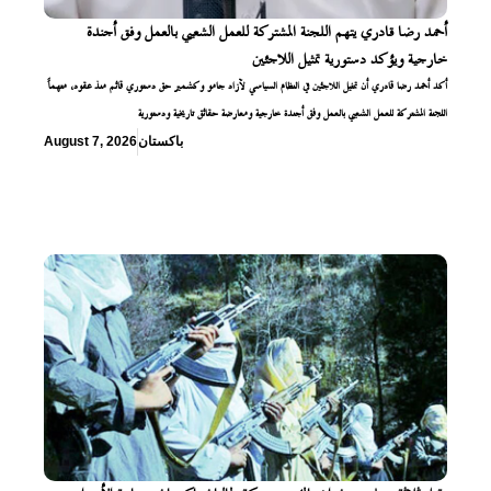
أحمد رضا قادري يتهم اللجنة المشتركة للعمل الشعبي بالعمل وفق أجندة
خارجية ويؤكد دستورية تمثيل اللاجئين
أكد أحمد رضا قادري أن تمثيل اللاجئين في النظام السياسي لآزاد جامو وكشمير حق دستوري قائم منذ عقود، متهماً
اللجنة المشتركة للعمل الشعبي بالعمل وفق أجندة خارجية ومعارضة حقائق تاريخية ودستورية
باكستان
August 7, 2026