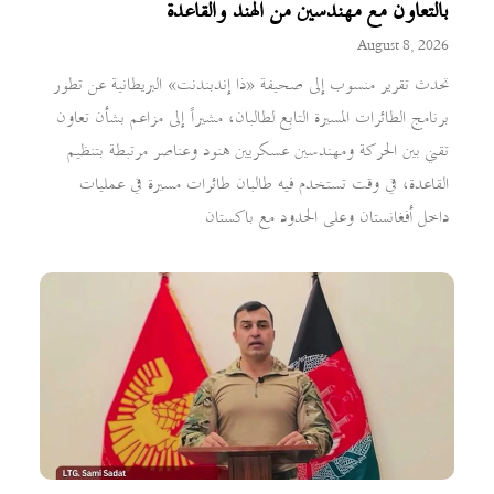
بالتعاون مع مهندسين من الهند والقاعدة
August 8, 2026
تحدث تقرير منسوب إلى صحيفة «ذا إندبندنت» البريطانية عن تطور
برنامج الطائرات المسيرة التابع لطالبان، مشيراً إلى مزاعم بشأن تعاون
تقني بين الحركة ومهندسين عسكريين هنود وعناصر مرتبطة بتنظيم
القاعدة، في وقت تستخدم فيه طالبان طائرات مسيرة في عمليات
داخل أفغانستان وعلى الحدود مع باكستان