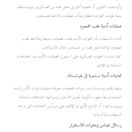
وأوضحت التقارير أن الهجوم أدى إلى مقتل عدد من العسكريين بينهم ضابط،
بينما طوقت القوات المنطقة وبدأت عمليات ملاحقة للمسلحين
عمليات أمنية عقب الهجوم
أفادت السلطات بأن القوات الأمنية نفذت عمليات تمشيط وملاحقة عقب
الهجوم، مؤكدة مقتل عدد من المسلحين خلال الاشتباكات
كما شددت الجهات العسكرية على استمرار العمليات الأمنية ضد الجماعات
المسلحة في الإقليم
تحديات أمنية مستمرة في بلوشستان
يشهد إقليم بلوشستان منذ سنوات هجمات متفرقة تستهدف قوات الأمن والبنية
التحتية، وسط جهود حكومية لتعزيز الاستقرار ومواجهة الجماعات المسلحة
ويرى مراقبون أن الوضع الأمني في الإقليم يبقى من أبرز التحديات التي تواجه
السلطات الباكستانية
رسائل تضامن ودعوات للاستقرار