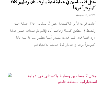
مقتل 3 مسلحين في عملية أمنية ببلوشستان وتطهير 68
كيلومتراً مربعاً
August 8, 2026
أعلنت قوات الأمن الباكستانية مقتل 3 مسلحين خلال عملية بحث
وتمشيط في منطقتي كمبيلة وعاصم آباد بإقليم بلوشستان، ضمن عملية
«رد الفتنة 3»، فيما أفادت مصادر أمنية بتطهير مساحة تبلغ 68
كيلومتراً مربعاً واحتجاز 12 شخصاً للاشتباه بهم