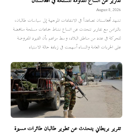
تقارير عن اتساع المقاومة المسلحة في أفغانستان
August 8, 2026
تشهد أفغانستان تصاعداً في الانتقادات الموجهة إلى سياسات طالبان،
بالتزامن مع تقارير تتحدث عن اتساع نشاط جماعات مسلحة مناهضة
للحركة في عدد من مناطق البلاد، وسط مزاعم بأن القيود المفروضة
على الحريات العامة والنساء أسهمت في زيادة حالة الاستياء
تقرير بريطاني يتحدث عن تطوير طالبان طائرات مسيرة