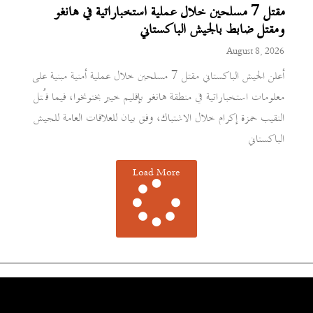
مقتل 7 مسلحين خلال عملية استخباراتية في هانغو
ومقتل ضابط بالجيش الباكستاني
August 8, 2026
أعلن الجيش الباكستاني مقتل 7 مسلحين خلال عملية أمنية مبنية على
معلومات استخباراتية في منطقة هانغو بإقليم خيبر بختونخوا، فيما قُتل
النقيب حمزة إكرام خلال الاشتباك، وفق بيان للعلاقات العامة للجيش
الباكستاني
Load More