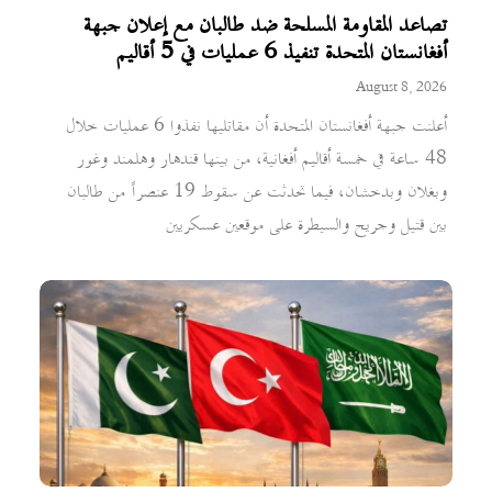
تصاعد المقاومة المسلحة ضد طالبان مع إعلان جبهة
أفغانستان المتحدة تنفيذ 6 عمليات في 5 أقاليم
August 8, 2026
أعلنت جبهة أفغانستان المتحدة أن مقاتليها نفذوا 6 عمليات خلال
48 ساعة في خمسة أقاليم أفغانية، من بينها قندهار وهلمند وغور
وبغلان وبدخشان، فيما تحدثت عن سقوط 19 عنصراً من طالبان
بين قتيل وجريح والسيطرة على موقعين عسكريين