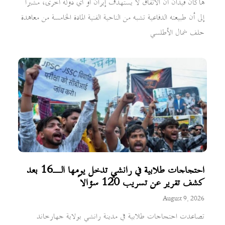
هاكان فيدان أن الاتفاق لا يستهدف إيران أو أي دولة أخرى، مشيراً
إلى أن طبيعته الدفاعية تشبه من الناحية الفنية المادة الخامسة من معاهدة
حلف شمال الأطلسي
احتجاجات طلابية في رانشي تدخل يومها الـ16 بعد
كشف تقرير عن تسريب 120 سؤالاً
August 9, 2026
تصاعدت احتجاجات طلابية في مدينة رانشي بولاية جهارخاند