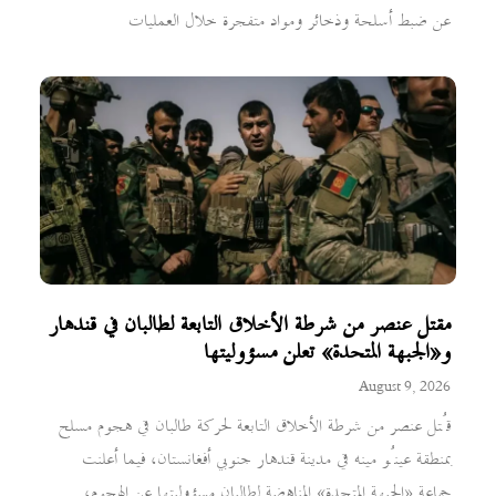
عن ضبط أسلحة وذخائر ومواد متفجرة خلال العمليات
مقتل عنصر من شرطة الأخلاق التابعة لطالبان في قندهار
و«الجبهة المتحدة» تعلن مسؤوليتها
August 9, 2026
قُتل عنصر من شرطة الأخلاق التابعة لحركة طالبان في هجوم مسلح
بمنطقة عينُو مينه في مدينة قندهار جنوبي أفغانستان، فيما أعلنت
جماعة «الجبهة المتحدة» المناهضة لطالبان مسؤوليتها عن الهجوم،