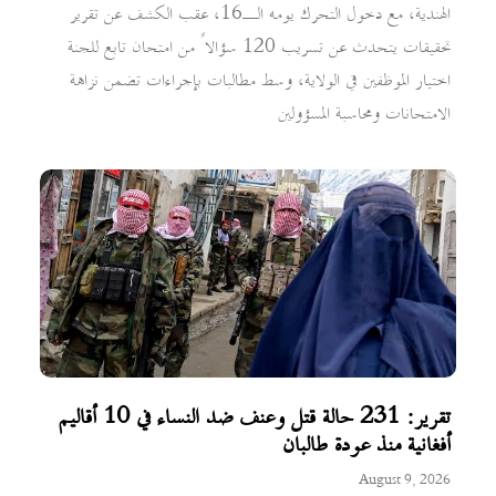
الهندية، مع دخول التحرك يومه الـ16، عقب الكشف عن تقرير
تحقيقات يتحدث عن تسريب 120 سؤالاً من امتحان تابع للجنة
اختيار الموظفين في الولاية، وسط مطالبات بإجراءات تضمن نزاهة
الامتحانات ومحاسبة المسؤولين
تقرير: 231 حالة قتل وعنف ضد النساء في 10 أقاليم
أفغانية منذ عودة طالبان
August 9, 2026