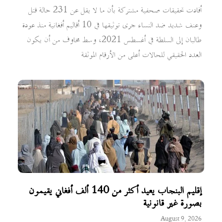
أفادت تحقيقات صحفية مشتركة بأن ما لا يقل عن 231 حالة قتل
وعنف شديد ضد النساء جرى توثيقها في 10 أقاليم أفغانية منذ عودة
طالبان إلى السلطة في أغسطس 2021، وسط مخاوف من أن يكون
العدد الحقيقي للحالات أعلى من الأرقام الموثقة
إقليم البنجاب يعيد أكثر من 140 ألف أفغاني يقيمون
بصورة غير قانونية
August 9, 2026