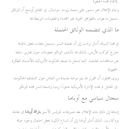
لاتخاذ هذه الخطوة.
وجاء الإعلان عبر منشور على منصة تروث سوشيال. في المقابل أوضح أن الوثائق
تشمل ما يعرف بالظواهر الجوية غير المحددة والمعلومات المرتبطة بها.
ما الذي تتضمنه الوثائق المحتملة
في هذا السياق أشار ترامب إلى أن عملية النشر ستشمل ملفات تتعلق بالحياة
خارج كوكب الأرض. لذلك قد تكشف الوثائق معلومات حول تقارير سابقة
عن مشاهدات غامضة. كما تشمل ما تصفه الحكومة الأمريكية بالأجسام الطائرة
المجهولة.
ويرى محللون أن القرار قد يثير موجة جديدة من النقاش حول الشفافية الحكومية.
في المقابل لم تحدد الإدارة الأمريكية جدولًا زمنيا واضحا لنشر هذه الوثائق.
سجال سياسي مع أوباما
إضافة إلى ذلك جاء الإعلان بعد تصريحات للرئيس الأسبق
باراك أوباما
في مقابلة
بودكاست. لذلك أشار أوباما إلى أن اتساع الكون يجعل احتمال وجود حياة