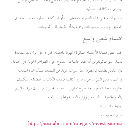
خارج الأرض قائما من الناحية الإحصائية. كما نفى وجود أدلة على تواصل
بشري مع كائنات فضائية.
ورد ترامب على هذه التصريحات معتبرا أن أوباما كشف معلومات حساسة. في
المقابل لم تصدر توضيحات رسمية بشأن طبيعة تلك المعلومات.
اهتمام شعبي واسع
كما تحظى قضايا الأجسام الطائرة المجهولة باهتمام كبير داخل الولايات المتحدة.
لذلك سبق للكونغرس أن عقد جلسات استماع حول الظواهر الجوية غير المحددة.
في المقابل يطالب ناشطون منذ سنوات بمزيد من الشفافية بشأن هذه الملفات.
في النهاية يبقى السؤال حول ما إذا كانت ملفات الكائنات الفضائية ستكشف
معلومات جديدة أم ستعيد طرح تقارير سابقة بصيغة رسمية. لذلك يترقب الرأي
العام الخطوات المقبلة من وزارة الدفاع والجهات المعنية.
روابط ذات صلة
قسم التحقيقات
https://htnarabic.com/category/investigations/