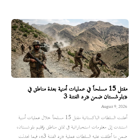
مقتل 15 مسلحاً في عمليات أمنية بعدة مناطق في
بلوشستان ضمن «رد الفتنة 3»
August 9, 2026
أعلنت السلطات الباكستانية مقتل 15 مسلحاً خلال عمليات أمنية
استندت إلى معلومات استخباراتية في ثماني مناطق بإقليم بلوشستان،
ضمن ما أطلقت عليه السلطات عملية «رد الفتنة 3»، فيما تحدثت