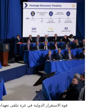
قوة الاستقرار الدولية في غزة تتلقى تعهدات من 5 دول بإرسال قوات، بالتزامن مع خطة لتدريب 5 آلاف شرطي خلال 60 يوماً ضمن المرحلة الث