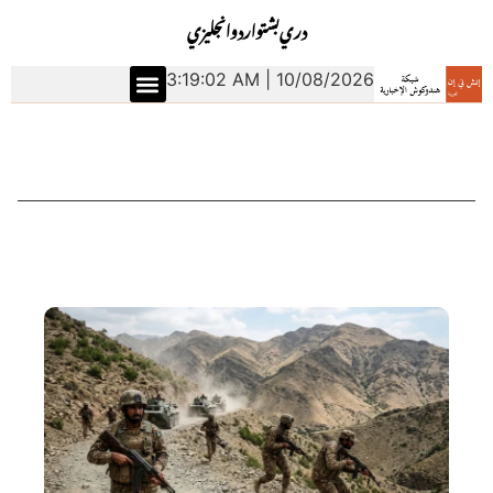
دري
بشتو
اردو
انجليزي
3:19:02 AM | 10/08/2026