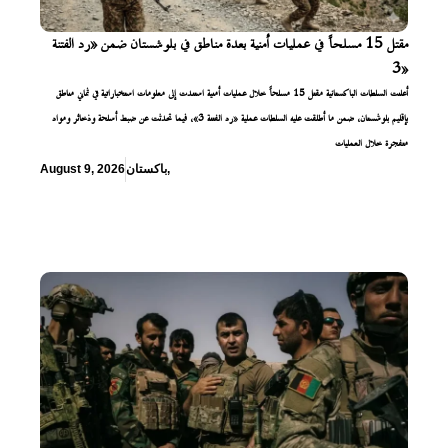
مقتل 15 مسلحاً في عمليات أمنية بعدة مناطق في بلوشستان ضمن «رد الفتنة
3»
أعلنت السلطات الباكستانية مقتل 15 مسلحاً خلال عمليات أمنية استندت إلى معلومات استخباراتية في ثماني مناطق
بإقليم بلوشستان، ضمن ما أطلقت عليه السلطات عملية «رد الفتنة 3»، فيما تحدثت عن ضبط أسلحة وذخائر ومواد
متفجرة خلال العمليات
,
باكستان
August 9, 2026