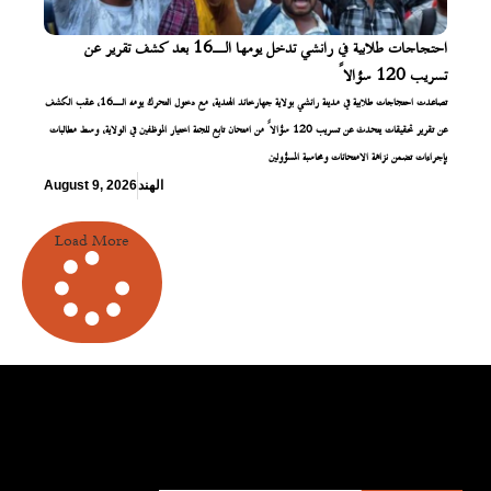
احتجاجات طلابية في رانشي تدخل يومها الـ16 بعد كشف تقرير عن
تسريب 120 سؤالاً
تصاعدت احتجاجات طلابية في مدينة رانشي بولاية جهارخاند الهندية، مع دخول التحرك يومه الـ16، عقب الكشف
عن تقرير تحقيقات يتحدث عن تسريب 120 سؤالاً من امتحان تابع للجنة اختيار الموظفين في الولاية، وسط مطالبات
بإجراءات تضمن نزاهة الامتحانات ومحاسبة المسؤولين
الهند
August 9, 2026
Load More