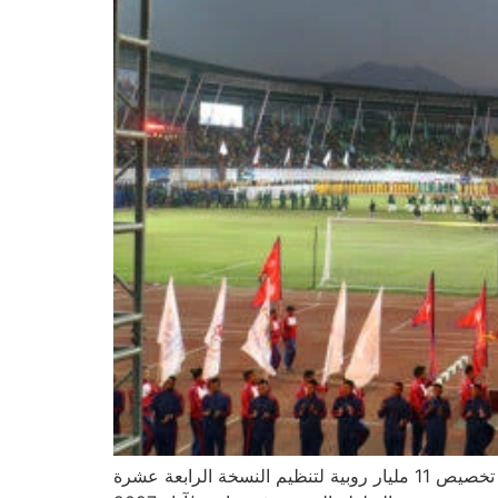
تستعد باكستان لاستضافة دورة ألعاب جنوب آسيا للمرة الأولى منذ 22 عاماً، بعد موافقة رئيس الوزراء شهباز شريف على تخصيص 11 مليار روبية لتنظيم النسخة الرابعة عشرة