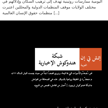
اليومية ممارسات روتينية تهدف إلى ترهيب السكان وإذلالهم في
مختلف الولايات موقف المنظمات الدولية والمحللين اعتبرت
منظمات حقوق الإنسان العالمية […]
«نحن نُضخّم الأصوات التي لها قيمة، ونروي قصصًا تبدأ من حيث يصمت التيار السائد —
متجذّرة في الحقيقة وواعية بالسياق. هذه هي الصحافة من الهوامش.»
«شبكة هندوكوش تريبيون | أخبار من الهامش، قصص من المنبع»