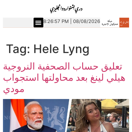
دري
بشتو
اردو
انجليزي
8:26:57 PM | 08/08/2026
Tag:
Hele Lyng
تعليق حساب الصحفية النروجية
هيلي لينغ بعد محاولتها استجواب
مودي