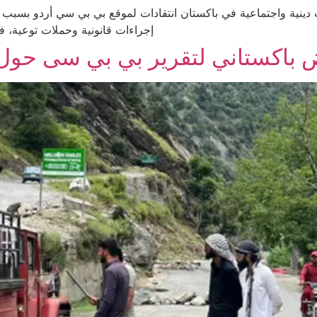
ينية واجتماعية في باكستان انتقادات لموقع بي بي سي أردو بسبب م
إجراءات قانونية وحملات توعية، ف
باكستاني لتقرير بي بي سی حول 