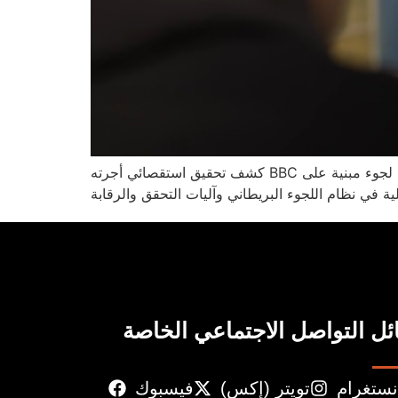
كشف تحقيق استقصائي أجرته BBC عن وجود شبكات من المستشارين والمكاتب القانونية داخل المملكة المتحدة تساعد بعض المهاجرين على تقديم طلبات لجوء مبنية على
 في نظام اللجوء البريطاني وآليات التحقق والرقابة
ل التواصل الاجتماعي الخاصة
نستغرام
تويتر (إكس)
فيسبوك