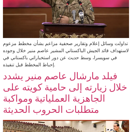
تداولت وسائل إعلام وتقارير صحفية مزاعم بشأن مخطط مزعوم
لاستهداف قائد الجيش الباكستاني المشير عاصم منير خلال وجوده
في سويسرا، وسط حديث عن دور استخباراتي باكستاني في
إحباط المخطط قبل تنفيذه.
فيلد مارشال عاصم منير يشدد
خلال زيارته إلى حامية كويته على
الجاهزية العملياتية ومواكبة
متطلبات الحروب الحديثة