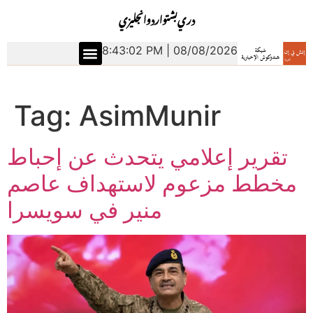
دري
بشتو
اردو
انجليزي
8:43:02 PM | 08/08/2026
Tag:
AsimMunir
تقرير إعلامي يتحدث عن إحباط
مخطط مزعوم لاستهداف عاصم
منير في سويسرا